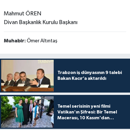
Mahmut ÖREN
Divan Başkanlık Kurulu Başkanı
Muhabir:
Ömer Altıntaş
Trabzon iş dünyasının 9 talebi
Bakan Kacır’a aktarıldı
Temel serisinin yeni filmi
Vatikan'ın Şifresi: Bir Temel
Macerası, 10 Kasım'dan
itibaren sinemalarda seyirciyle
buluşuyo