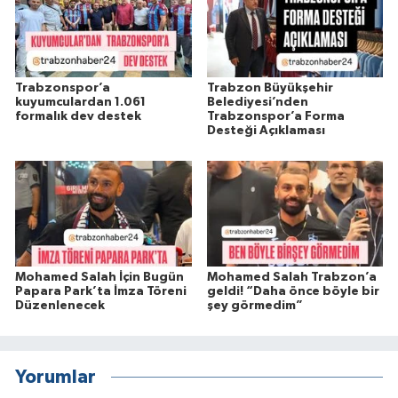
Trabzonspor’a
Trabzon Büyükşehir
kuyumculardan 1.061
Belediyesi’nden
formalık dev destek
Trabzonspor’a Forma
Desteği Açıklaması
Mohamed Salah İçin Bugün
Mohamed Salah Trabzon’a
Papara Park’ta İmza Töreni
geldi! “Daha önce böyle bir
Düzenlenecek
şey görmedim”
Yorumlar