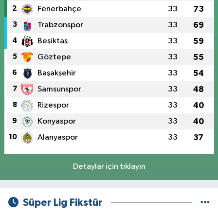
2
Fenerbahçe
33
73
3
Trabzonspor
33
69
4
Beşiktaş
33
59
5
Göztepe
33
55
6
Başakşehir
33
54
7
Samsunspor
33
48
8
Rizespor
33
40
9
Konyaspor
33
40
10
Alanyaspor
33
37
Detaylar için tıklayın
Süper Lig Fikstür