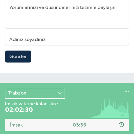
Gönder
Trabzon
İmsak vaktine kalan süre
02:02:29
İmsak
03:35