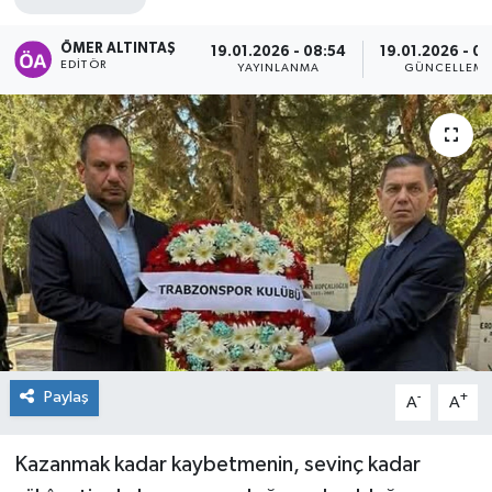
ÖMER ALTINTAŞ
19.01.2026 - 08:54
19.01.2026 - 0
EDITÖR
YAYINLANMA
GÜNCELLEM
Paylaş
-
+
A
A
Kazanmak kadar kaybetmenin, sevinç kadar