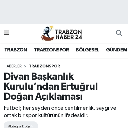
RESMÎ REKLAM
Nöbetçi Eczaneler
Hava Durumu
TRABZON
TRABZONSPOR
BÖLGESEL
GÜNDEM
Namaz Vakitleri
Trafik Durumu
HABERLER
TRABZONSPOR
Divan Başkanlık
Süper Lig Puan Durumu ve Fikstür
Kurulu‘ndan Ertuğrul
Doğan Açıklaması
Tüm Manşetler
Futbol; her şeyden önce centilmenlik, saygı ve
Son Dakika Haberleri
ortak bir spor kültürünün ifadesidir.
Haber Arşivi
#Ertuğrul Doğan