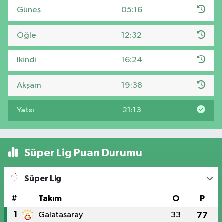
Güneş
05:16
Öğle
12:32
İkindi
16:24
Akşam
19:38
Yatsı
21:13
Süper Lig Puan Durumu
Süper Lig
#
Takım
O
P
1
Galatasaray
33
77