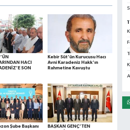
S
1
K
F
T
T’ÜN
Kebir Süt'ün Kurucusu Hacı
ARINDAN HACI
Avni Karadeniz Hakk'ın
K
ADENİZ’E SON
Rahmetine Kavuştu
A
zon Şube Başkanı
BAŞKAN GENÇ’TEN