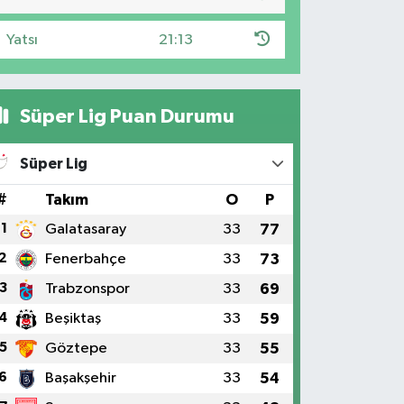
Yatsı
21:13
Süper Lig Puan Durumu
Süper Lig
#
Takım
O
P
1
Galatasaray
33
77
2
Fenerbahçe
33
73
3
Trabzonspor
33
69
4
Beşiktaş
33
59
5
Göztepe
33
55
6
Başakşehir
33
54