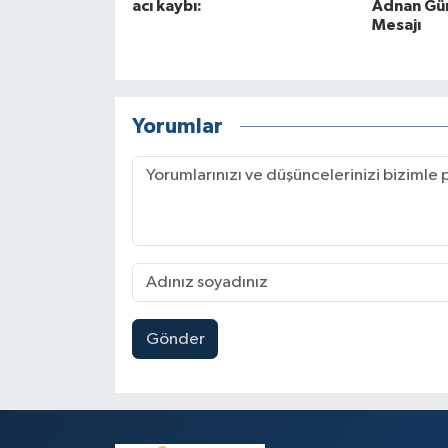
acı kaybı:
Adnan Gü
Mesajı
Yorumlar
Gönder