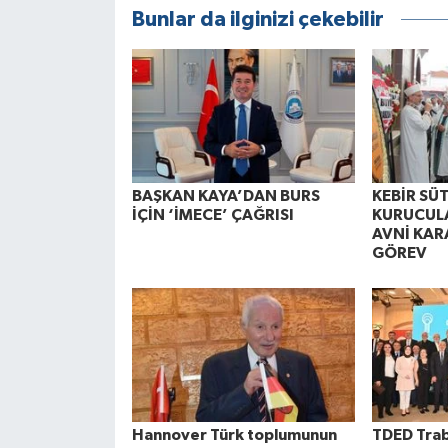
Bunlar da ilginizi çekebilir
BAŞKAN KAYA’DAN BURS
KEBİR SÜ
İÇİN ‘İMECE’ ÇAĞRISI
KURUCUL
AVNİ KAR
GÖREV
Hannover Türk toplumunun
TDED Trab