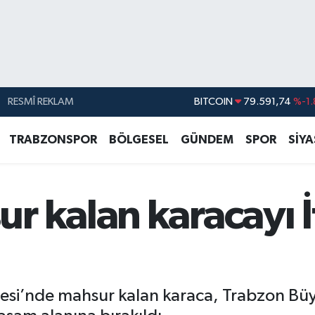
BITCOIN
79.591,74
%-1.
RESMÎ REKLAM
DOLAR
45,43620
%0.
EURO
53,38690
%0.
TRABZONSPOR
BÖLGESEL
GÜNDEM
SPOR
SİY
STERLİN
61,60380
%0.
G.ALTIN
6862,09000
%0.
 kalan karacayı İ
BİST100
14.598,00
resi’nde mahsur kalan karaca, Trabzon Büyü