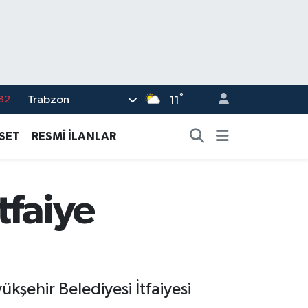
82
°
Trabzon
11
02
19
ASET
RESMÎ İLANLAR
18
19
tfaiye
%0
kşehir Belediyesi İtfaiyesi