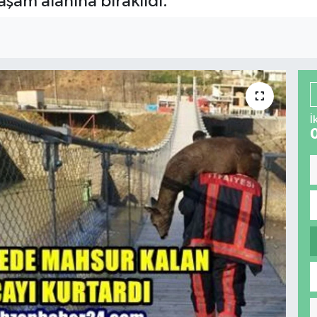
aşam alanına bırakıldı.
İ