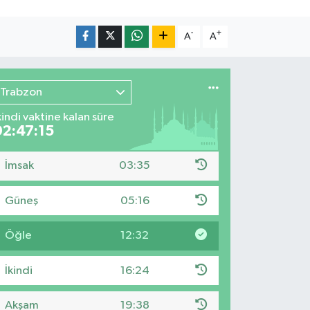
-
+
A
A
Trabzon
kindi vaktine kalan süre
02:47:14
İmsak
03:35
Güneş
05:16
Öğle
12:32
İkindi
16:24
Akşam
19:38