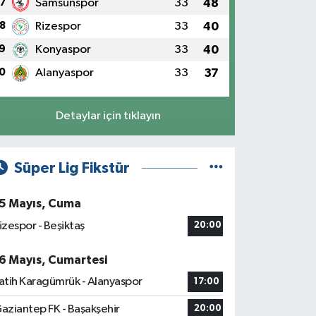
7
Samsunspor
33
48
8
Rizespor
33
40
9
Konyaspor
33
40
0
Alanyaspor
33
37
Detaylar için tıklayın
Süper Lig Fikstür
5 Mayıs, Cuma
izespor - Beşiktaş
20:00
6 Mayıs, Cumartesi
atih Karagümrük - Alanyaspor
17:00
aziantep FK - Başakşehir
20:00