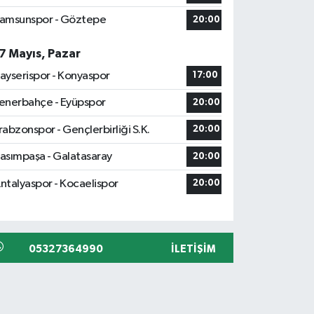
amsunspor - Göztepe
20:00
7 Mayıs, Pazar
ayserispor - Konyaspor
17:00
enerbahçe - Eyüpspor
20:00
rabzonspor - Gençlerbirliği S.K.
20:00
asımpaşa - Galatasaray
20:00
ntalyaspor - Kocaelispor
20:00
05327364990
İLETIŞIM