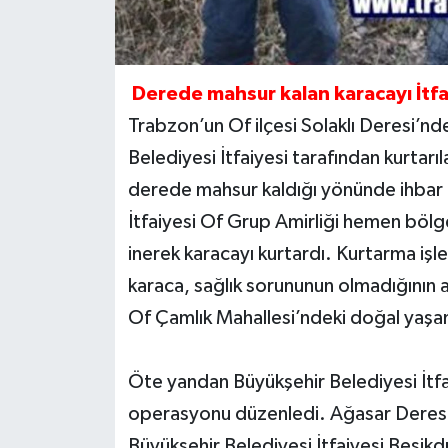
Derede mahsur kalan karacayı İtfa
Trabzon’un Of ilçesi Solaklı Deresi’n
Belediyesi İtfaiyesi tarafından kurtarı
derede mahsur kaldığı yönünde ihbar 
İtfaiyesi Of Grup Amirliği hemen bölgey
inerek karacayı kurtardı. Kurtarma işl
karaca, sağlık sorununun olmadığının an
Of Çamlık Mahallesi’ndeki doğal yaşam 
Öte yandan Büyükşehir Belediyesi İtfa
operasyonu düzenledi. Ağasar Deresi’
Büyükşehir Belediyesi İtfaiyesi Beşikd