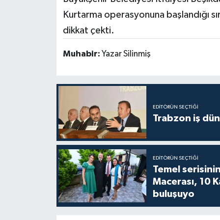
Kurtarma operasyonuna başlandığı sır
dikkat çekti.
Muhabir:
Yazar Silinmiş
EDITÖRÜN SEÇTIĞI
Trabzon iş düny
EDITÖRÜN SEÇTIĞI
Temel serisinin
Macerası, 10 K
buluşuyo