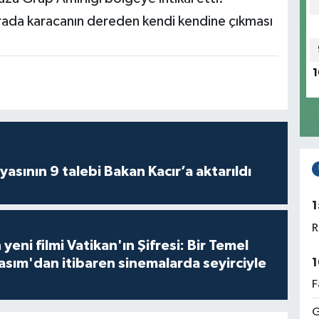
ada karacanın dereden kendi kendine çıkması
1
asının 9 talebi Bakan Kacır’a aktarıldı
1
R
 yeni filmi Vatikan'ın Şifresi: Bir Temel
1
asım'dan itibaren sinemalarda seyirciyle
F
G