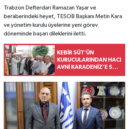
Trabzon Defterdarı Ramazan Yaşar ve
beraberindeki heyet, TESOB Başkanı Metin Kara
ve yönetim kurulu üyelerine yeni görev
döneminde başarı dileklerini iletti.
KEBİR SÜT’ÜN
KURUCULARINDAN HACI
AVNİ KARADENİZ’E SON
GÖREV