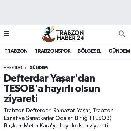
RESMÎ REKLAM
Nöbetçi Eczaneler
Hava Durumu
TRABZON
TRABZONSPOR
BÖLGESEL
GÜNDEM
Namaz Vakitleri
Trafik Durumu
HABERLER
GÜNDEM
Defterdar Yaşar'dan
Süper Lig Puan Durumu ve Fikstür
TESOB'a hayırlı olsun
ziyareti
Tüm Manşetler
Trabzon Defterdarı Ramazan Yaşar, Trabzon
Son Dakika Haberleri
Esnaf ve Sanatkarlar Odaları Birliği (TESOB)
Başkanı Metin Kara'ya hayırlı olsun ziyareti
Haber Arşivi