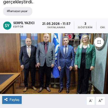
gerçekleştirdi.
#Ramazan yaşar
SERPIL YAZICI
21.05.2026 - 11:57
3
EDITÖR
YAYINLANMA
GÖSTERIM
OKUN
Paylaş
-
+
A
A