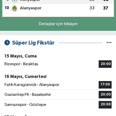
10
Alanyaspor
33
37
Detaylar için tıklayın
Süper Lig Fikstür
15 Mayıs, Cuma
Rizespor - Beşiktaş
20:00
16 Mayıs, Cumartesi
Fatih Karagümrük - Alanyaspor
17:00
Gaziantep FK - Başakşehir
20:00
Samsunspor - Göztepe
20:00