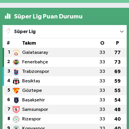
Süper Lig Puan Durumu
Süper Lig
#
Takım
O
P
1
Galatasaray
33
77
2
Fenerbahçe
33
73
3
Trabzonspor
33
69
4
Beşiktaş
33
59
5
Göztepe
33
55
6
Başakşehir
33
54
7
Samsunspor
33
48
8
Rizespor
33
40
9
Konyaspor
33
40