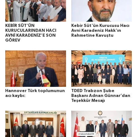
KEBİR SÜT’ÜN
Kebir Süt'ün Kurucusu Hacı
KURUCULARINDAN HACI
Avni Karadeniz Hakk'ın
AVNİ KARADENİZ’E SON
Rahmetine Kavuştu
GÖREV
Hannover Türk toplumunun
TDED Trabzon Şube
acı kaybı:
Başkanı Adnan Günnar’dan
Teşekkür Mesajı