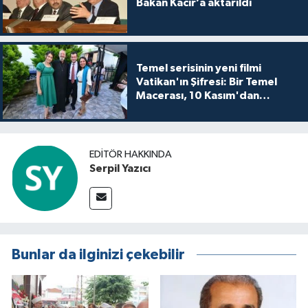
Bakan Kacır’a aktarıldı
Temel serisinin yeni filmi
Vatikan'ın Şifresi: Bir Temel
Macerası, 10 Kasım'dan
itibaren sinemalarda seyirciyle
buluşuyo
EDITÖR HAKKINDA
Serpil Yazıcı
Bunlar da ilginizi çekebilir