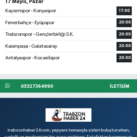
17 Mayıs, Pazar
Kayserispor - Konyaspor
17:00
Fenerbahçe - Eyüpspor
20:00
Trabzonspor - Gençlerbirliği S.K.
20:00
Kasımpaşa - Galatasaray
20:00
Antalyaspor - Kocaelispor
20:00
05327364990
İLETIŞIM
trabzonhaber24com, yepyeni temasıyla sizleri buluştururken,
sadelik ve modernizmi bir araya getiriyor. Şatafattan kaçınıyor ve