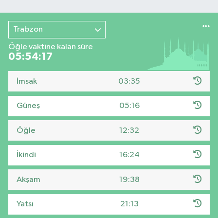
Trabzon
Öğle vaktine kalan süre
05:54:17
İmsak
03:35
Güneş
05:16
Öğle
12:32
İkindi
16:24
Akşam
19:38
Yatsı
21:13