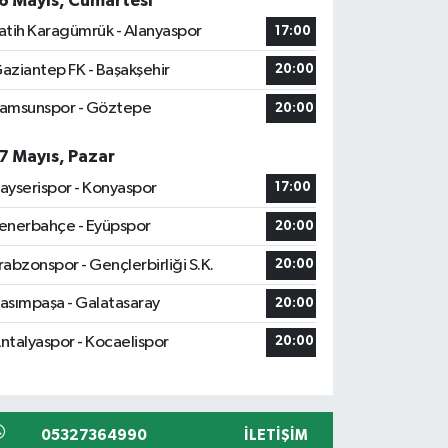
6 Mayıs, Cumartesi
atih Karagümrük - Alanyaspor
17:00
aziantep FK - Başakşehir
20:00
amsunspor - Göztepe
20:00
7 Mayıs, Pazar
ayserispor - Konyaspor
17:00
enerbahçe - Eyüpspor
20:00
rabzonspor - Gençlerbirliği S.K.
20:00
asımpaşa - Galatasaray
20:00
ntalyaspor - Kocaelispor
20:00
05327364990
İLETIŞIM