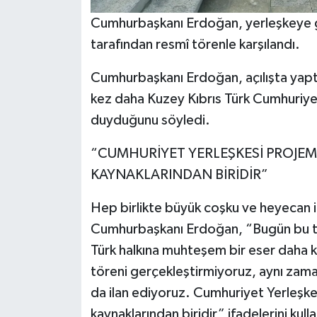
Cumhurbaşkanı Erdoğan, yerleşkeye g
tarafından resmî törenle karşılandı.
Cumhurbaşkanı Erdoğan, açılışta yaptı
kez daha Kuzey Kıbrıs Türk Cumhuriy
duyduğunu söyledi.
“CUMHURİYET YERLEŞKESİ PROJEMİ
KAYNAKLARINDAN BİRİDİR”
Hep birlikte büyük coşku ve heyecan iç
Cumhurbaşkanı Erdoğan, “Bugün bu to
Türk halkına muhteşem bir eser daha k
töreni gerçekleştirmiyoruz, aynı zama
da ilan ediyoruz. Cumhuriyet Yerleşke
kaynaklarından biridir” ifadelerini kull