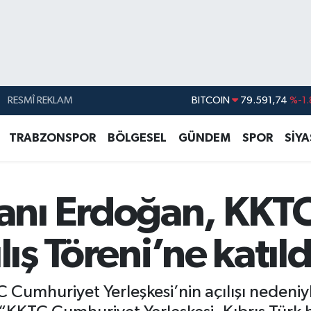
RESMÎ REKLAM
DOLAR
45,43620
%0.
EURO
53,38690
%0.
TRABZONSPOR
BÖLGESEL
GÜNDEM
SPOR
SİY
STERLİN
61,60380
%0.
G.ALTIN
6862,09000
%0.
nı Erdoğan, KKT
BİST100
14.598,00
BITCOIN
79.591,74
%-1.
lış Töreni’ne katıld
umhuriyet Yerleşkesi’nin açılışı nedeni