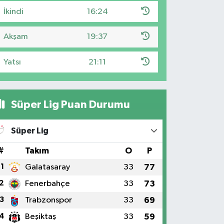
İkindi
16:24
Akşam
19:37
Yatsı
21:11
Süper Lig Puan Durumu
Süper Lig
#
Takım
O
P
1
Galatasaray
33
77
2
Fenerbahçe
33
73
3
Trabzonspor
33
69
4
Beşiktaş
33
59