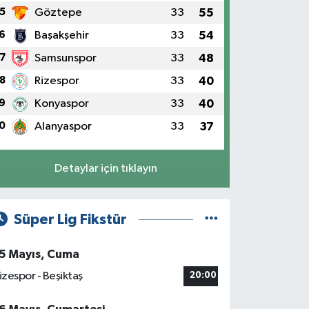
5
Göztepe
33
55
6
Başakşehir
33
54
7
Samsunspor
33
48
8
Rizespor
33
40
9
Konyaspor
33
40
0
Alanyaspor
33
37
Detaylar için tıklayın
Süper Lig Fikstür
5 Mayıs, Cuma
izespor - Beşiktaş
20:00