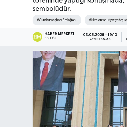
töreninde yaptığı konuşmada, “K
sembolüdür.
#Cumhurbaşkanı Erdoğan
#Kktc cumhuriyet yerleşke
HABER MERKEZI
03.05.2025 - 19:13
EDITÖR
YAYINLANMA