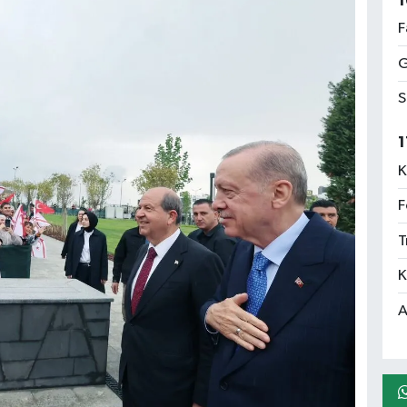
1
F
G
S
1
K
F
T
K
A