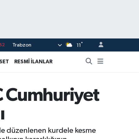
°
Trabzon
02
11
19
ASET
RESMÎ İLANLAR
18
19
C Cumhuriyet
%0
82
ı
yle düzenlenen kurdele kesme