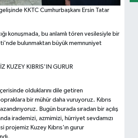
elişinde KKTC Cumhurbaşkanı Ersin Tatar
ğı konuşmada, bu anlamlı tören vesilesiyle bir
eti'nde bulunmaktan büyük memnuniyet
Z KUZEY KIBRIS'IN GURUR
erisinde olduklarını dile getiren
praklara bir mühür daha vuruyoruz. Kıbrıs
azandırıyoruz. Bugün burada sıradan bir açılış
nda irademizi, azmimizi, hürriyet sevdamızı
si projemiz Kuzey Kıbrıs'ın gurur
andı.