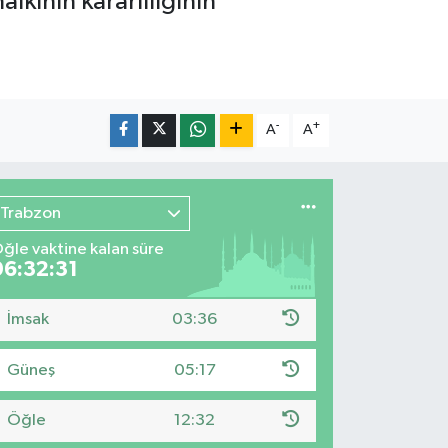
lkının kararlılığının
-
+
A
A
Trabzon
ğle vaktine kalan süre
06:32:29
İmsak
03:36
Güneş
05:17
Öğle
12:32