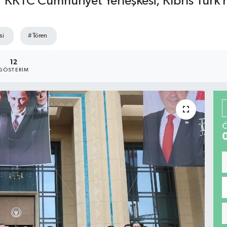
KTC Cumhuriyet Yerleşkesi, Kıbrıs Türk ha
si
#Tören
12
GÖSTERIM
Ö