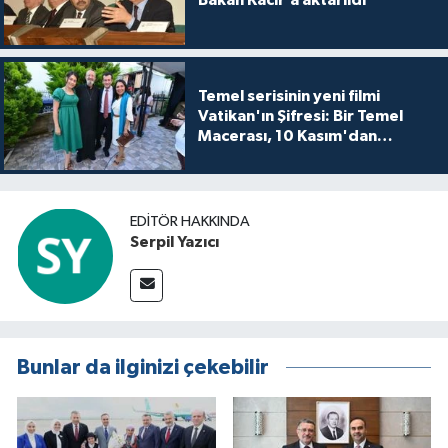
Bakan Kacır’a aktarıldı
Temel serisinin yeni filmi
Vatikan'ın Şifresi: Bir Temel
Macerası, 10 Kasım'dan
itibaren sinemalarda seyirciyle
buluşuyo
EDITÖR HAKKINDA
Serpil Yazıcı
Bunlar da ilginizi çekebilir