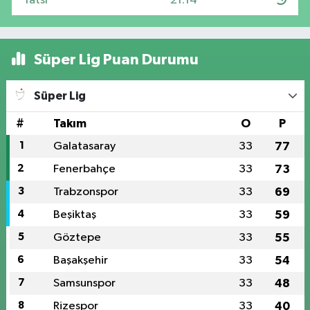
Yatsı
21:14
Süper Lig Puan Durumu
Süper Lig
#
Takım
O
P
1
Galatasaray
33
77
2
Fenerbahçe
33
73
3
Trabzonspor
33
69
4
Beşiktaş
33
59
5
Göztepe
33
55
6
Başakşehir
33
54
7
Samsunspor
33
48
8
Rizespor
33
40