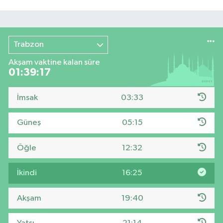
Trabzon
Akşam vaktine kalan süre
01:39:16
İmsak
03:33
Güneş
05:15
Öğle
12:32
İkindi
16:25
Akşam
19:40