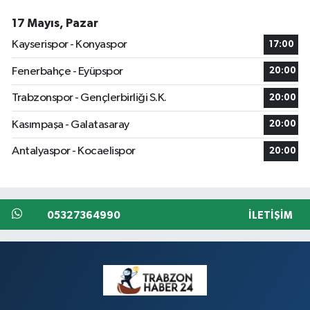
17 Mayıs, Pazar
Kayserispor - Konyaspor
17:00
Fenerbahçe - Eyüpspor
20:00
Trabzonspor - Gençlerbirliği S.K.
20:00
Kasımpaşa - Galatasaray
20:00
Antalyaspor - Kocaelispor
20:00
05327364990
İLETIŞIM