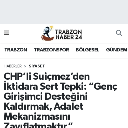
RESMÎ REKLAM
Nöbetçi Eczaneler
Hava Durumu
TRABZON
TRABZONSPOR
BÖLGESEL
GÜNDEM
Namaz Vakitleri
Trafik Durumu
HABERLER
SİYASET
CHP’li Suiçmez’den
Süper Lig Puan Durumu ve Fikstür
İktidara Sert Tepki: “Genç
Girişimci Desteğini
Tüm Manşetler
Kaldırmak, Adalet
Son Dakika Haberleri
Mekanizmasını
Haber Arşivi
Zayıflatmaktır”