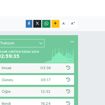
-
+
A
A
Trabzon
msak vaktine kalan süre
02:59:33
İmsak
03:36
Güneş
05:17
Öğle
12:32
İkindi
16:24