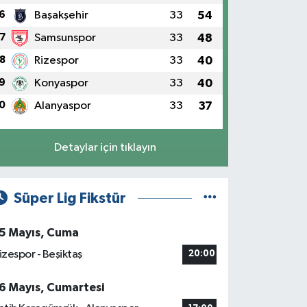
6
Başakşehir
33
54
7
Samsunspor
33
48
8
Rizespor
33
40
9
Konyaspor
33
40
0
Alanyaspor
33
37
Detaylar için tıklayın
Süper Lig Fikstür
5 Mayıs, Cuma
izespor - Beşiktaş
20:00
6 Mayıs, Cumartesi