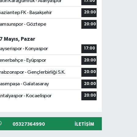
atih Karagümrük - Alanyaspor
17:00
aziantep FK - Başakşehir
20:00
amsunspor - Göztepe
20:00
7 Mayıs, Pazar
ayserispor - Konyaspor
17:00
enerbahçe - Eyüpspor
20:00
rabzonspor - Gençlerbirliği S.K.
20:00
asımpaşa - Galatasaray
20:00
ntalyaspor - Kocaelispor
20:00
05327364990
İLETIŞIM