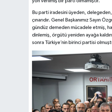
yön verilmiş bir parti olmamıştır.
Bu parti iradesini üyeden, delegeden,
çınarıdır. Genel Başkanımız Sayın Öz
gündüz demeden mücadele etmiş, halkı
dinlemiş, örgütü yeniden ayağa kaldırm
sonra Türkiye’nin birinci partisi olmuşt