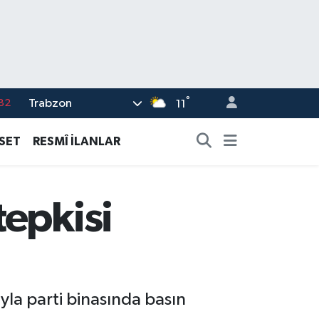
°
Trabzon
02
11
19
ASET
RESMÎ İLANLAR
18
19
tepkisi
%0
82
yla parti binasında basın