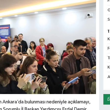
F
G
S
1
K
F
T
K
A
n Ankara’da bulunması nedeniyle açıklamayı,
 Sorumlu İl Başkan Yardımcısı Erdal Demir