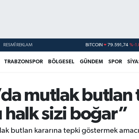
RESMÎ REKLAM
DOLAR
45,43620
%0.
EURO
53,38690
%0.
TRABZONSPOR
BÖLGESEL
GÜNDEM
SPOR
SİY
STERLİN
61,60380
%0.
G.ALTIN
6862,09000
%0.
da mutlak butlan 
BİST100
14.598,00
BITCOIN
79.591,74
%-1.
 halk sizi boğar”
lak butlan kararına tepki göstermek amacı