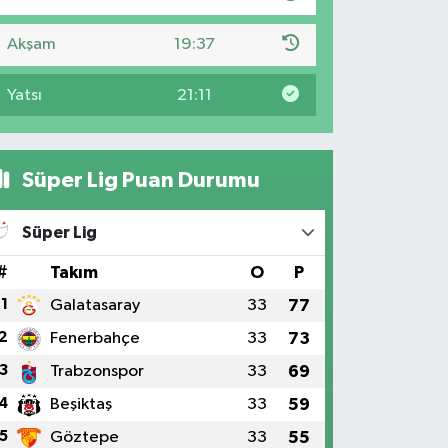
Akşam
19:37
Yatsı
21:11
Süper Lig Puan Durumu
Süper Lig
#
Takım
O
P
1
Galatasaray
33
77
2
Fenerbahçe
33
73
3
Trabzonspor
33
69
4
Beşiktaş
33
59
5
Göztepe
33
55