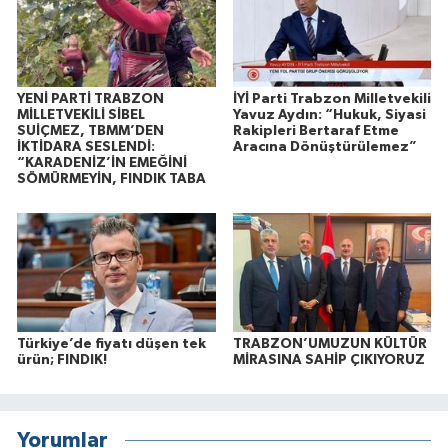
YENİ PARTİ TRABZON
İYİ Parti Trabzon Milletvekili
MİLLETVEKİLİ SİBEL
Yavuz Aydın: “Hukuk, Siyasi
SUİÇMEZ, TBMM’DEN
Rakipleri Bertaraf Etme
İKTİDARA SESLENDİ:
Aracına Dönüştürülemez”
“KARADENİZ’İN EMEĞİNİ
SÖMÜRMEYİN, FINDIK TABA
Türkiye’de fiyatı düşen tek
TRABZON’UMUZUN KÜLTÜR
ürün; FINDIK!
MİRASINA SAHİP ÇIKIYORUZ
Yorumlar