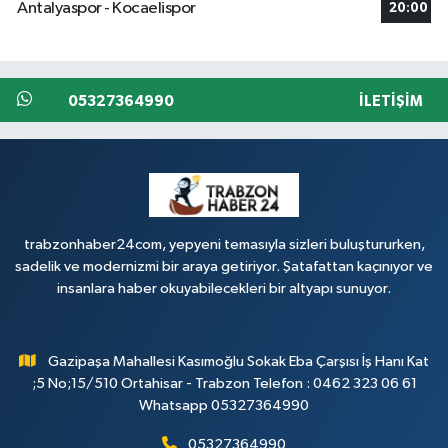
Antalyaspor - Kocaelispor
20:00
05327364990
İLETIŞIM
trabzonhaber24com, yepyeni temasıyla sizleri buluştururken,
sadelik ve modernizmi bir araya getiriyor. Şatafattan kaçınıyor ve
insanlara haber okuyabilecekleri bir altyapı sunuyor.
Gazipaşa Mahallesi Kasımoğlu Sokak Eba Çarşısı İş Hanı Kat
;5 No;15/510 Ortahisar - Trabzon Telefon : 0462 323 06 61
Whatsapp 05327364990
05327364990