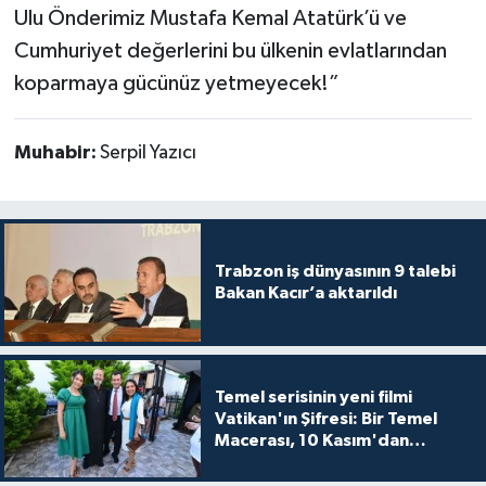
Ulu Önderimiz Mustafa Kemal Atatürk’ü ve
Cumhuriyet değerlerini bu ülkenin evlatlarından
koparmaya gücünüz yetmeyecek!”
Muhabir:
Serpil Yazıcı
Trabzon iş dünyasının 9 talebi
Bakan Kacır’a aktarıldı
Temel serisinin yeni filmi
Vatikan'ın Şifresi: Bir Temel
Macerası, 10 Kasım'dan
itibaren sinemalarda seyirciyle
buluşuyo