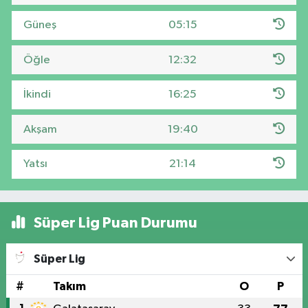
Güneş
05:15
Öğle
12:32
İkindi
16:25
Akşam
19:40
Yatsı
21:14
Süper Lig Puan Durumu
Süper Lig
#
Takım
O
P