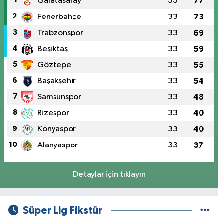
1
Galatasaray
33
77
2
Fenerbahçe
33
73
3
Trabzonspor
33
69
4
Beşiktaş
33
59
5
Göztepe
33
55
6
Başakşehir
33
54
7
Samsunspor
33
48
8
Rizespor
33
40
9
Konyaspor
33
40
10
Alanyaspor
33
37
Detaylar için tıklayın
Süper Lig Fikstür