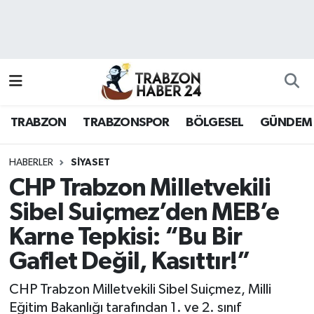
RESMÎ REKLAM
Nöbetçi Eczaneler
Hava Durumu
TRABZON
TRABZONSPOR
BÖLGESEL
GÜNDEM
Namaz Vakitleri
Trafik Durumu
HABERLER
SİYASET
CHP Trabzon Milletvekili
Süper Lig Puan Durumu ve Fikstür
Sibel Suiçmez’den MEB’e
Karne Tepkisi: “Bu Bir
Tüm Manşetler
Gaflet Değil, Kasıttır!”
Son Dakika Haberleri
CHP Trabzon Milletvekili Sibel Suiçmez, Milli
Haber Arşivi
Eğitim Bakanlığı tarafından 1. ve 2. sınıf