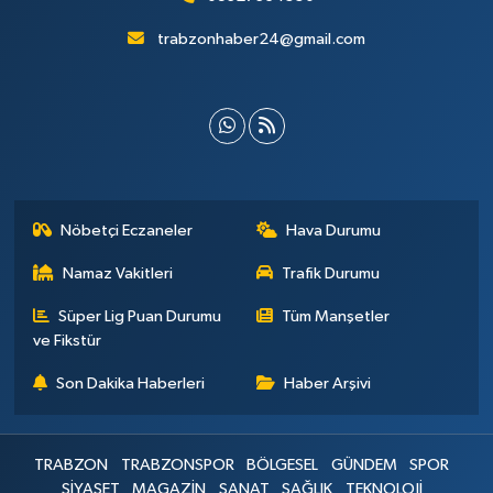
trabzonhaber24@gmail.com
Nöbetçi Eczaneler
Hava Durumu
Namaz Vakitleri
Trafik Durumu
Süper Lig Puan Durumu
Tüm Manşetler
ve Fikstür
Son Dakika Haberleri
Haber Arşivi
TRABZON
TRABZONSPOR
BÖLGESEL
GÜNDEM
SPOR
SİYASET
MAGAZİN
SANAT
SAĞLIK
TEKNOLOJİ