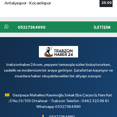
Antalyaspor - Kocaelispor
20:00
05327364990
İLETIŞIM
trabzonhaber24com, yepyeni temasıyla sizleri buluştururken,
sadelik ve modernizmi bir araya getiriyor. Şatafattan kaçınıyor ve
insanlara haber okuyabilecekleri bir altyapı sunuyor.
Gazipaşa Mahallesi Kasımoğlu Sokak Eba Çarşısı İş Hanı Kat
;5 No;15/510 Ortahisar - Trabzon Telefon : 0462 323 06 61
Whatsapp 05327364990
05327364990