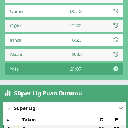
Güneş
05:19
Öğle
12:32
İkindi
16:23
Akşam
19:35
Yatsı
21:07
Süper Lig Puan Durumu
Süper Lig
#
Takım
O
P