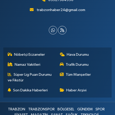
trabzonhaber24@gmail.com
Nöbetçi Eczaneler
Hava Durumu
Namaz Vakitleri
Trafik Durumu
Süper Lig Puan Durumu
Tüm Manşetler
ve Fikstür
Son Dakika Haberleri
Haber Arşivi
TRABZON
TRABZONSPOR
BÖLGESEL
GÜNDEM
SPOR
SİYASET
MAGAZİN
SANAT
SAĞLIK
TEKNOLOJİ