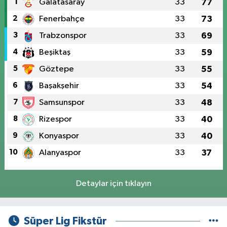
1
Galatasaray
33
77
2
Fenerbahçe
33
73
3
Trabzonspor
33
69
4
Beşiktaş
33
59
5
Göztepe
33
55
6
Başakşehir
33
54
7
Samsunspor
33
48
8
Rizespor
33
40
9
Konyaspor
33
40
10
Alanyaspor
33
37
Detaylar için tıklayın
Süper Lig Fikstür