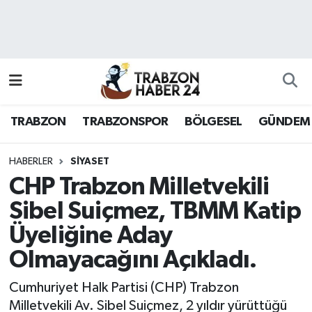
RESMÎ REKLAM
Nöbetçi Eczaneler
Hava Durumu
TRABZON
TRABZONSPOR
BÖLGESEL
GÜNDEM
Namaz Vakitleri
Trafik Durumu
HABERLER
SİYASET
CHP Trabzon Milletvekili
Süper Lig Puan Durumu ve Fikstür
Sibel Suiçmez, TBMM Katip
Üyeliğine Aday
Tüm Manşetler
Olmayacağını Açıkladı.
Son Dakika Haberleri
Cumhuriyet Halk Partisi (CHP) Trabzon
Haber Arşivi
Milletvekili Av. Sibel Suiçmez, 2 yıldır yürüttüğü