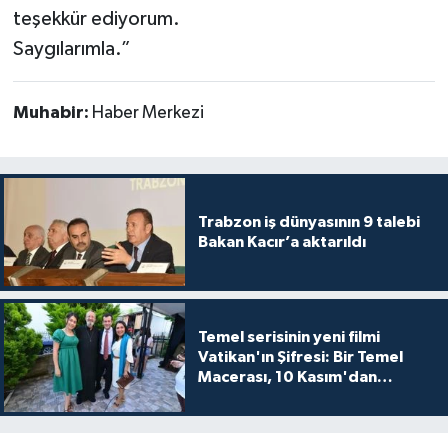
teşekkür ediyorum.
Saygılarımla.”
Muhabir:
Haber Merkezi
Trabzon iş dünyasının 9 talebi
Bakan Kacır’a aktarıldı
Temel serisinin yeni filmi
Vatikan'ın Şifresi: Bir Temel
Macerası, 10 Kasım'dan
itibaren sinemalarda seyirciyle
buluşuyo