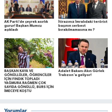
AK Parti’de çeyrek asırlık
İtirazınız İmralıdaki terörist
gurur! Başkan Mumcu
başının serbest
açıkladı
bırakılmamasına mı ?
BAŞKAN KAYA VE
Adalet Bakanı Akın Gürlek
GÖNÜLLÜLER, ÖĞRENCİLER
Trabzon'a geliyor!
İÇİN FINDIK TOPLADI
YAĞMURA RAĞMEN ÇOK
SAYIDA GÖNÜLLÜ, BURS İÇİN
İMECEYE KOŞTU
Yorumlar