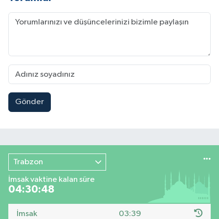
Gönder
Trabzon
İmsak vaktine kalan süre
04:30:47
İmsak
03:39