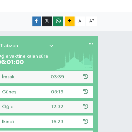
-
+
A
A
Trabzon
ğle vaktine kalan süre
06:00:59
İmsak
03:39
Güneş
05:19
Öğle
12:32
İkindi
16:23