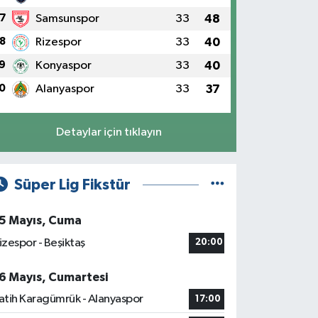
7
Samsunspor
33
48
8
Rizespor
33
40
9
Konyaspor
33
40
0
Alanyaspor
33
37
Detaylar için tıklayın
Süper Lig Fikstür
5 Mayıs, Cuma
izespor - Beşiktaş
20:00
6 Mayıs, Cumartesi
atih Karagümrük - Alanyaspor
17:00