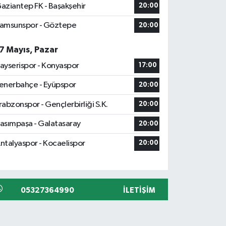
aziantep FK - Başakşehir
20:00
amsunspor - Göztepe
20:00
7 Mayıs, Pazar
ayserispor - Konyaspor
17:00
enerbahçe - Eyüpspor
20:00
rabzonspor - Gençlerbirliği S.K.
20:00
asımpaşa - Galatasaray
20:00
ntalyaspor - Kocaelispor
20:00
05327364990
İLETIŞIM