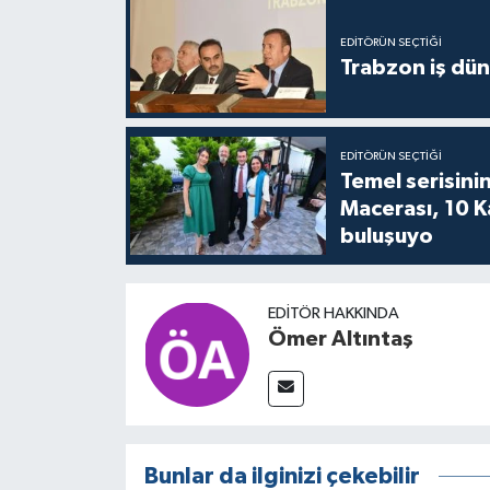
EDITÖRÜN SEÇTIĞI
Trabzon iş düny
EDITÖRÜN SEÇTIĞI
Temel serisinin
Macerası, 10 K
buluşuyo
EDITÖR HAKKINDA
Ömer Altıntaş
Bunlar da ilginizi çekebilir