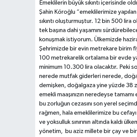
Emeklilerin büyük sıkıntı içerisinde 
Şahin Köroğlu “emeklilerimize yapıla
sıkıntı oluşturmuştur. 12 bin 500 lira ol
tek başına dahi yaşamını sürdürebileceğ
konuşmak istiyorum. Ülkemizde haziran
Şehrimizde bir evin metrekare birim fi
100 metrekarelik ortalama bir evde ya
minimum 10.300 lira olacaktır. Peki s
nerede mutfak giderleri nerede, doğ
demişken, doğalgaza yine yüzde 38 za
emekli maaşınızın neredeyse tamamı evi
bu zorluğun cezasını son yerel seçim
rağmen, hala emeklilerimize bu cefayı 
ve yoksulluk sınırının altında kaldı ülk
yönetim, bu aziz millete bir çay ve bir