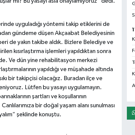
uşlar mı? Bu yasayı asla onaylamıyoruz” dedi.
G
S
rinde uyguladığı yöntemi takip etiklerini de
1
uradan gündeme düşen Akçaabat Belediyesinin
K
eri de yakın takibe aldık. Bizlere Belediye ve
ilen kısırlaştırma işlemleri yapıldıktan sonra
F
ünde. Ve dün yine rehabilitasyon merkezi
T
laştırmalarının yapıldığı ve müşahade altında
K
kı bir takipçisi olacağız. Buradan ilçe ve
A
eniyoruz. Lütfen bu yasayı uygulamayın.
naklarının şartları ve koşullarının
. Canlılarımıza bir doğal yaşam alanı sunulması
yalım” şeklinde konuştu.