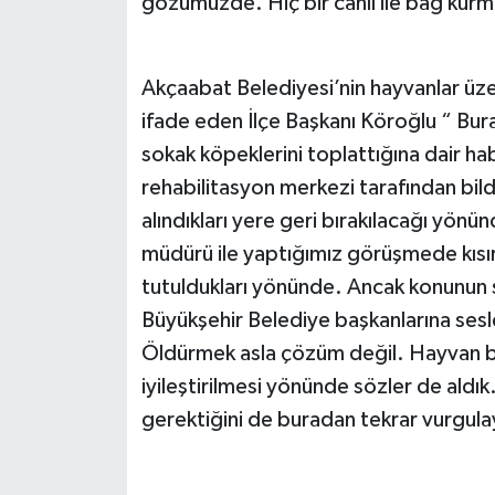
gözümüzde. Hiç bir canlı ile bağ kurm
Akçaabat Belediyesi’nin hayvanlar üze
ifade eden İlçe Başkanı Köroğlu “ B
sokak köpeklerini toplattığına dair hab
rehabilitasyon merkezi tarafından bildir
alındıkları yere geri bırakılacağı yön
müdürü ile yaptığımız görüşmede kısır
tutuldukları yönünde. Ancak konunun sı
Büyükşehir Belediye başkanlarına sesl
Öldürmek asla çözüm değil. Hayvan barı
iyileştirilmesi yönünde sözler de aldık
gerektiğini de buradan tekrar vurgula