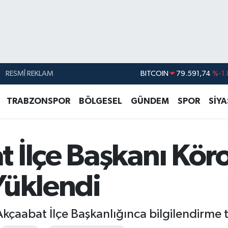
RESMÎ REKLAM
DOLAR
45,43620
%0.
EURO
53,38690
%0.
TRABZONSPOR
BÖLGESEL
GÜNDEM
SPOR
SİY
STERLİN
61,60380
%0.
G.ALTIN
6862,09000
%0.
 İlçe Başkanı Kör
BİST100
14.598,00
BITCOIN
79.591,74
%-1.
Yüklendi
kçaabat İlçe Başkanlığınca bilgilendirme 