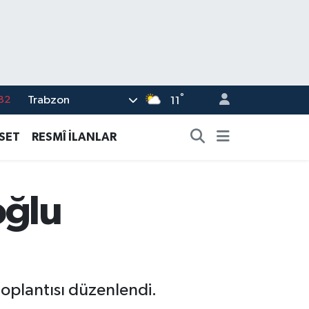
°
Trabzon
02
11
19
ASET
RESMÎ İLANLAR
18
19
oğlu
%0
82
toplantısı düzenlendi.