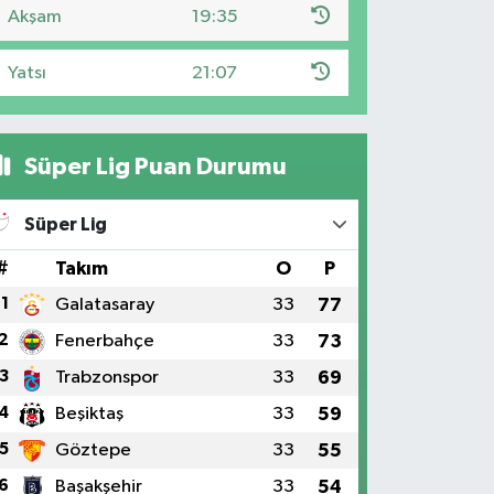
Akşam
19:35
Yatsı
21:07
Süper Lig Puan Durumu
Süper Lig
#
Takım
O
P
1
Galatasaray
33
77
2
Fenerbahçe
33
73
3
Trabzonspor
33
69
4
Beşiktaş
33
59
5
Göztepe
33
55
6
Başakşehir
33
54