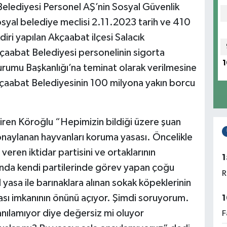
lediyesi Personel AŞ’nin Sosyal Güvenlik
syal belediye meclisi 2.11.2023 tarih ve 410
kdiri yapılan Akçaabat ilçesi Salacık
çaabat Belediyesi personelinin sigorta
1
urumu Başkanlığı’na teminat olarak verilmesine
kçaabat Belediyesinin 100 milyona yakın borcu
letiren Köroğlu “Hepimizin bildiği üzere şuan
naylanan hayvanları koruma yasası. Öncelikle
ren iktidar partisini ve ortaklarının
1
slında kendi partilerinde görev yapan çoğu
R
il yasa ile barınaklara alınan sokak köpeklerinin
ası imkanının önünü açıyor. Şimdi soruyorum.
1
anılamıyor diye değersiz mi oluyor
F