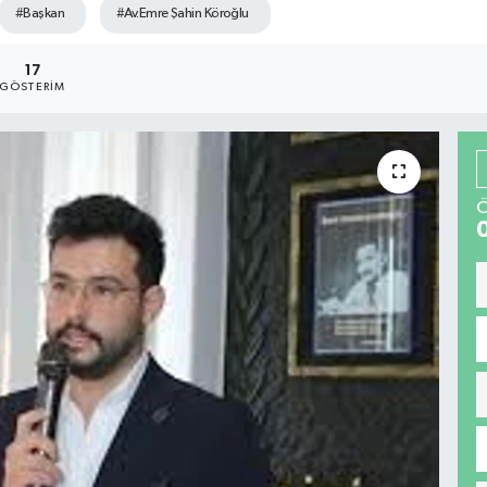
#Başkan
#Av.Emre Şahin Köroğlu
17
GÖSTERIM
Ö