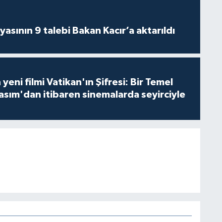
asının 9 talebi Bakan Kacır’a aktarıldı
 yeni filmi Vatikan'ın Şifresi: Bir Temel
asım'dan itibaren sinemalarda seyirciyle