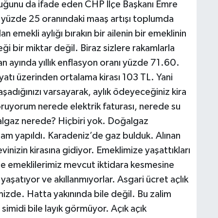
olduğunu da ifade eden CHP İlçe Başkanı Emre
n yüzde 25 oranındaki maaş artışı toplumda
an emekli aylığı bırakın bir ailenin bir emeklinin
i bir miktar değil. Biraz sizlere rakamlarla
 ayında yıllık enflasyon oranı yüzde 71.60.
yatı üzerinden ortalama kirası 103 TL. Yani
şadığınızı varsayarak, aylık ödeyeceğiniz kira
oruyorum nerede elektrik faturası, nerede su
algaz nerede? Hiçbiri yok. Doğalgaz
m yapıldı. Karadeniz’de gaz bulduk. Alınan
nizin kirasına gidiyor. Emeklimize yaşattıkları
de emeklilerimiz mevcut iktidara kesmesine
yaşatıyor ve akıllanmıyorlar. Asgari ücret açlık
emizde. Hatta yakınında bile değil. Bu zalim
 simidi bile layık görmüyor. Açık açık