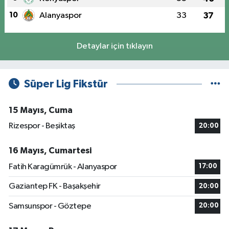
10
Alanyaspor
33
37
Detaylar için tıklayın
Süper Lig Fikstür
15 Mayıs, Cuma
Rizespor - Beşiktaş
20:00
16 Mayıs, Cumartesi
Fatih Karagümrük - Alanyaspor
17:00
Gaziantep FK - Başakşehir
20:00
Samsunspor - Göztepe
20:00