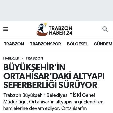
RESMÎ REKLAM
Nöbetçi Eczaneler
Hava Durumu
TRABZON
TRABZONSPOR
BÖLGESEL
GÜNDEM
Namaz Vakitleri
Trafik Durumu
HABERLER
TRABZON
BÜYÜKŞEHİR'İN
Süper Lig Puan Durumu ve Fikstür
ORTAHİSAR’DAKİ ALTYAPI
SEFERBERLİĞİ SÜRÜYOR
Tüm Manşetler
Trabzon Büyükşehir Belediyesi TİSKİ Genel
Son Dakika Haberleri
Müdürlüğü, Ortahisar’ın altyapısını güçlendiren
hamlelerine devam ediyor. Ortahisar'ın
Haber Arşivi