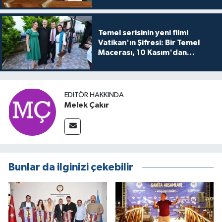
Temel serisinin yeni filmi
Vatikan'ın Şifresi: Bir Temel
Macerası, 10 Kasım'dan
itibaren sinemalarda seyirciyle
buluşuyo
EDITÖR HAKKINDA
Melek Çakır
Bunlar da ilginizi çekebilir