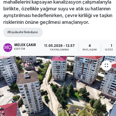
mahallelerini kapsayan kanalizasyon çalışmalarıyla
birlikte, özellikle yağmur suyu ve atık su hatlarının
ayrıştırılması hedeflenirken, çevre kirliliği ve taşkın
risklerinin önüne geçilmesi amaçlanıyor.
#Büyükşehir Belediyesi
MELEK ÇAKIR
11.05.2026 - 12:57
4
19
EDITÖR
YAYINLANMA
PAYLAŞIM
GÖSTE