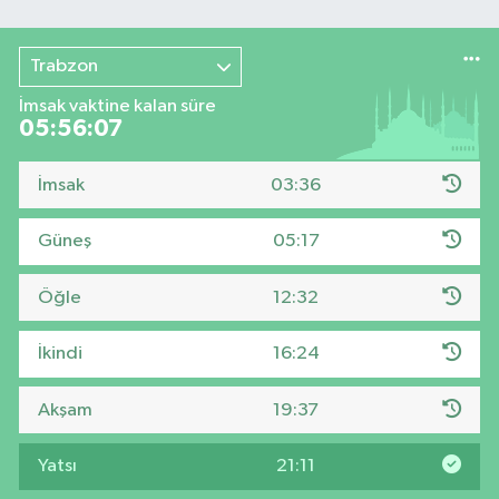
Trabzon
İmsak vaktine kalan süre
05:56:07
İmsak
03:36
Güneş
05:17
Öğle
12:32
İkindi
16:24
Akşam
19:37
Yatsı
21:11