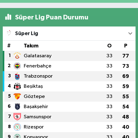
Süper Lig Puan Durumu
Süper Lig
#
Takım
O
P
1
Galatasaray
33
77
2
Fenerbahçe
33
73
3
Trabzonspor
33
69
4
Beşiktaş
33
59
5
Göztepe
33
55
6
Başakşehir
33
54
7
Samsunspor
33
48
8
Rizespor
33
40
9
Konyaspor
33
40