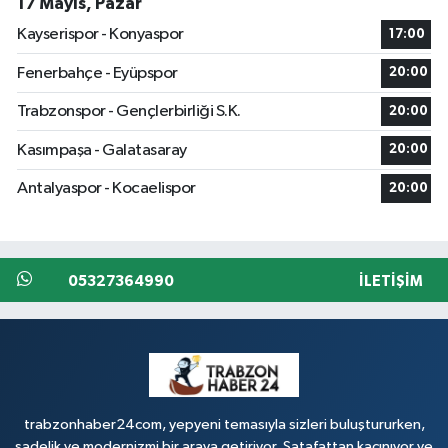
17 Mayıs, Pazar
Kayserispor - Konyaspor
17:00
Fenerbahçe - Eyüpspor
20:00
Trabzonspor - Gençlerbirliği S.K.
20:00
Kasımpaşa - Galatasaray
20:00
Antalyaspor - Kocaelispor
20:00
05327364990
İLETIŞIM
trabzonhaber24com, yepyeni temasıyla sizleri buluştururken,
sadelik ve modernizmi bir araya getiriyor. Şatafattan kaçınıyor ve