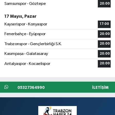
Samsunspor - Göztepe
20:00
17 Mayıs, Pazar
Kayserispor - Konyaspor
17:00
Fenerbahçe - Eyüpspor
20:00
Trabzonspor - Gençlerbirliği S.K.
20:00
Kasımpaşa - Galatasaray
20:00
Antalyaspor - Kocaelispor
20:00
05327364990
İLETIŞIM