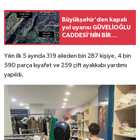
Büyükşehir'den kapalı
yol uyarısı GÜVELİOĞLU
CADDESİ'NİN BİR
BÖLÜMÜ 15 EYLÜL'E
KADAR TRAFİĞE
Yılın ilk 5 ayında 319 aileden bin 287 kişiye, 4 bin
KAPATILACAK
590 parça kıyafet ve 259 çift ayakkabı yardımı
yapıldı.