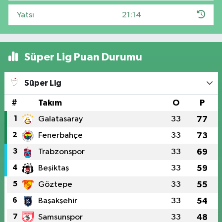
Yatsı
21:14
Süper Lig Puan Durumu
Süper Lig
#
Takım
O
P
1
Galatasaray
33
77
2
Fenerbahçe
33
73
3
Trabzonspor
33
69
4
Beşiktaş
33
59
5
Göztepe
33
55
6
Başakşehir
33
54
7
Samsunspor
33
48