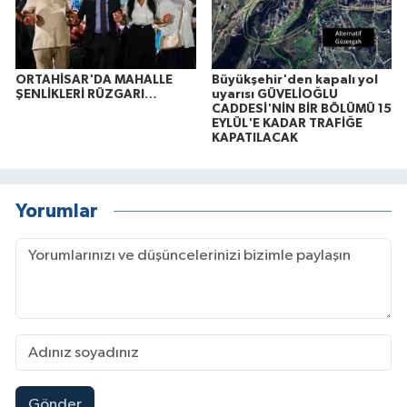
ORTAHİSAR'DA MAHALLE
Büyükşehir'den kapalı yol
ŞENLİKLERİ RÜZGARI…
uyarısı GÜVELİOĞLU
CADDESİ'NİN BİR BÖLÜMÜ 15
EYLÜL'E KADAR TRAFİĞE
KAPATILACAK
Yorumlar
Gönder