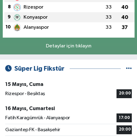
8
Rizespor
33
40
9
Konyaspor
33
40
10
Alanyaspor
33
37
Detaylar için tıklayın
Süper Lig Fikstür
15 Mayıs, Cuma
Rizespor - Beşiktaş
20:00
16 Mayıs, Cumartesi
Fatih Karagümrük - Alanyaspor
17:00
Gaziantep FK - Başakşehir
20:00