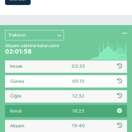
Trabzon
Akşam vaktine kalan süre
02:01:57
İmsak
03:33
Güneş
05:15
Öğle
12:32
İkindi
16:25
Akşam
19:40