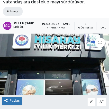
vatandaşlara destek olmayı sürdürüyor.
#Hisaray
MELEK ÇAKIR
19.05.2026 - 12:10
3
EDITÖR
YAYINLANMA
GÖSTERIM
OKUN
Paylaş
-
+
A
A