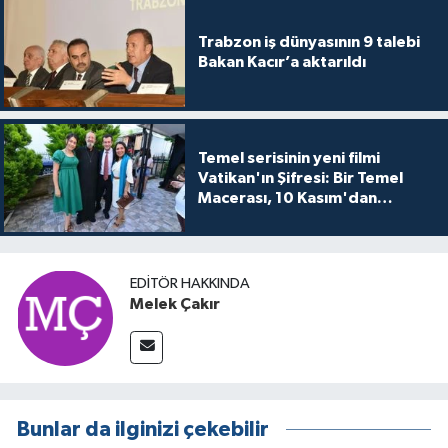
Trabzon iş dünyasının 9 talebi
Bakan Kacır’a aktarıldı
Temel serisinin yeni filmi
Vatikan'ın Şifresi: Bir Temel
Macerası, 10 Kasım'dan
itibaren sinemalarda seyirciyle
buluşuyo
EDITÖR HAKKINDA
Melek Çakır
Bunlar da ilginizi çekebilir