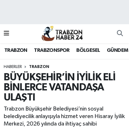
RESMÎ REKLAM
Nöbetçi Eczaneler
Hava Durumu
TRABZON
TRABZONSPOR
BÖLGESEL
GÜNDEM
Namaz Vakitleri
Trafik Durumu
HABERLER
TRABZON
BÜYÜKŞEHİR’İN İYİLİK ELİ
Süper Lig Puan Durumu ve Fikstür
BİNLERCE VATANDAŞA
ULAŞTI
Tüm Manşetler
Trabzon Büyükşehir Belediyesi’nin sosyal
Son Dakika Haberleri
belediyecilik anlayışıyla hizmet veren Hisaray İyilik
Merkezi, 2026 yılında da ihtiyaç sahibi
Haber Arşivi