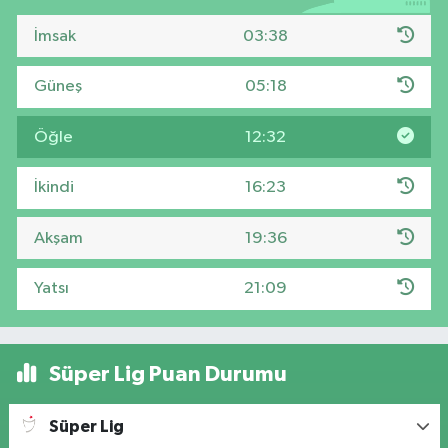
İmsak
03:38
Güneş
05:18
Öğle
12:32
İkindi
16:23
Akşam
19:36
Yatsı
21:09
Süper Lig Puan Durumu
Süper Lig