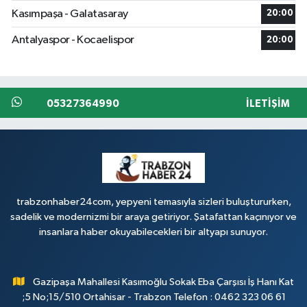
Kasımpaşa - Galatasaray
20:00
Antalyaspor - Kocaelispor
20:00
05327364990
İLETIŞIM
trabzonhaber24com, yepyeni temasıyla sizleri buluştururken,
sadelik ve modernizmi bir araya getiriyor. Şatafattan kaçınıyor ve
insanlara haber okuyabilecekleri bir altyapı sunuyor.
Gazipaşa Mahallesi Kasımoğlu Sokak Eba Çarşısı İş Hanı Kat
;5 No;15/510 Ortahisar - Trabzon Telefon : 0462 323 06 61