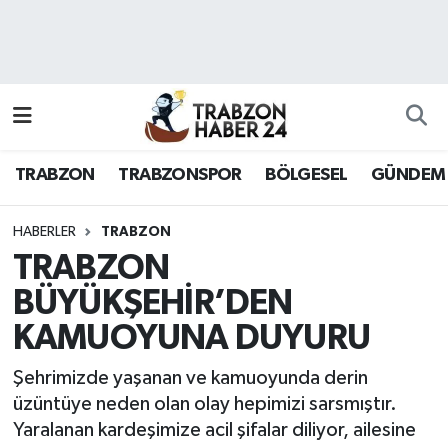
RESMÎ REKLAM
Nöbetçi Eczaneler
Hava Durumu
TRABZON
TRABZONSPOR
BÖLGESEL
GÜNDEM
Namaz Vakitleri
Trafik Durumu
HABERLER
TRABZON
TRABZON
Süper Lig Puan Durumu ve Fikstür
BÜYÜKŞEHİR’DEN
KAMUOYUNA DUYURU
Tüm Manşetler
Şehrimizde yaşanan ve kamuoyunda derin
Son Dakika Haberleri
üzüntüye neden olan olay hepimizi sarsmıştır.
Yaralanan kardeşimize acil şifalar diliyor, ailesine
Haber Arşivi