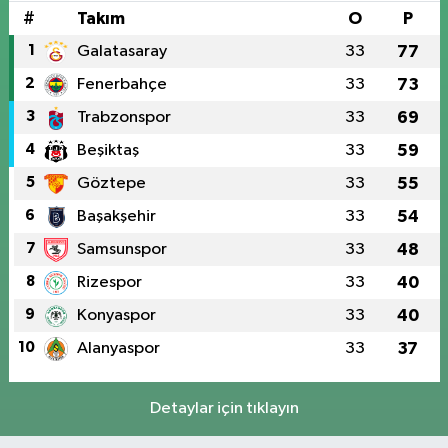
#
Takım
O
P
1
Galatasaray
33
77
2
Fenerbahçe
33
73
3
Trabzonspor
33
69
4
Beşiktaş
33
59
5
Göztepe
33
55
6
Başakşehir
33
54
7
Samsunspor
33
48
8
Rizespor
33
40
9
Konyaspor
33
40
10
Alanyaspor
33
37
Detaylar için tıklayın