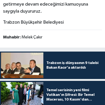
getirmeye devam edeceğimizi kamuoyuna
saygıyla duyururuz.
Trabzon Büyükşehir Belediyesi
Muhabir:
Melek Çakır
Trabzon iş dünyasının 9 talebi
Bakan Kacır’a aktarıldı
Temel serisinin yeni filmi
Vatikan'ın Şifresi: Bir Temel
Macerası, 10 Kasım'dan
itibaren sinemalarda seyirciyle