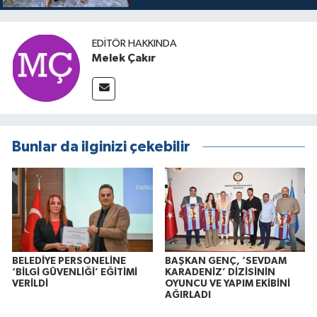
buluşuyo
EDITÖR HAKKINDA
Melek Çakır
Bunlar da ilginizi çekebilir
BELEDİYE PERSONELİNE
BAŞKAN GENÇ, ‘SEVDAM
‘BİLGİ GÜVENLİĞİ’ EĞİTİMİ
KARADENİZ’ DİZİSİNİN
VERİLDİ
OYUNCU VE YAPIM EKİBİNİ
AĞIRLADI