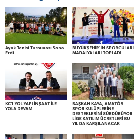
Ayak Tenisi Turnuvası Sona
BÜYÜKŞEHİR’İN SPORCULARI
Erdi
MADALYALARI TOPLADI
KCT YOL YAPI İNŞAAT İLE
BAŞKAN KAYA, AMATÖR
YOLA DEVAM
SPOR KULÜPLERİNE
DESTEKLERİNİ SÜRDÜRÜYOR
LİGE KATILIM ÜCRETLERİ BU
YIL DA KARŞILANACAK