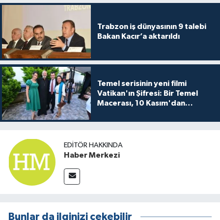
Trabzon iş dünyasının 9 talebi
Bakan Kacır’a aktarıldı
Temel serisinin yeni filmi
Vatikan'ın Şifresi: Bir Temel
Macerası, 10 Kasım'dan
itibaren sinemalarda seyirciyle
buluşuyo
EDITÖR HAKKINDA
Haber Merkezi
Bunlar da ilginizi çekebilir