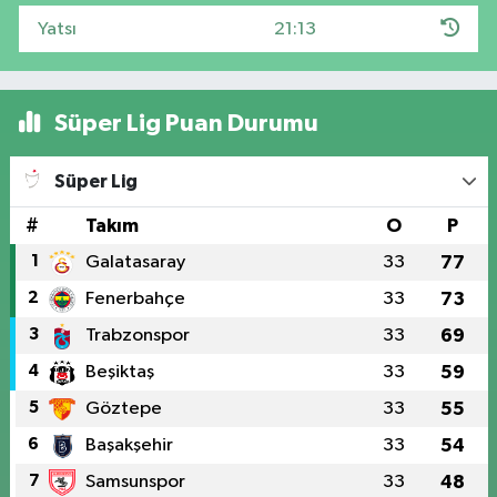
Yatsı
21:13
Süper Lig Puan Durumu
Süper Lig
#
Takım
O
P
1
Galatasaray
33
77
2
Fenerbahçe
33
73
3
Trabzonspor
33
69
4
Beşiktaş
33
59
5
Göztepe
33
55
6
Başakşehir
33
54
7
Samsunspor
33
48