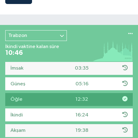
Trabzon
İkindi vaktine kalan süre
10:45
İmsak
03:35
Güneş
05:16
Öğle
12:32
İkindi
16:24
Akşam
19:38