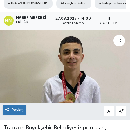
#TRABZON BÜYÜKŞEHİR
#Gençler okullar
#Türkiye taekwond
HABER MERKEZI
27.03.2025 - 14:00
11
EDITÖR
YAYINLANMA
GÖSTERIM
Paylaş
-
+
A
A
Trabzon Büyükşehir Belediyesi sporcuları,