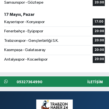
Samsunspor - Göztepe
20:00
17 Mayıs, Pazar
Kayserispor - Konyaspor
17:00
Fenerbahçe - Eyüpspor
20:00
Trabzonspor - Gençlerbirliği S.K.
20:00
Kasımpaşa - Galatasaray
20:00
Antalyaspor - Kocaelispor
20:00
05327364990
İLETIŞIM