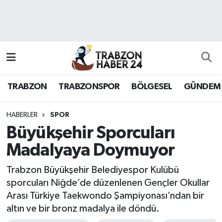
RESMÎ REKLAM
Nöbetçi Eczaneler
Hava Durumu
TRABZON
TRABZONSPOR
BÖLGESEL
GÜNDEM
Namaz Vakitleri
Trafik Durumu
HABERLER
SPOR
Büyükşehir Sporcuları
Süper Lig Puan Durumu ve Fikstür
Madalyaya Doymuyor
Tüm Manşetler
Trabzon Büyükşehir Belediyespor Kulübü
sporcuları Niğde’de düzenlenen Gençler Okullar
Son Dakika Haberleri
Arası Türkiye Taekwondo Şampiyonası’ndan bir
altın ve bir bronz madalya ile döndü.
Haber Arşivi