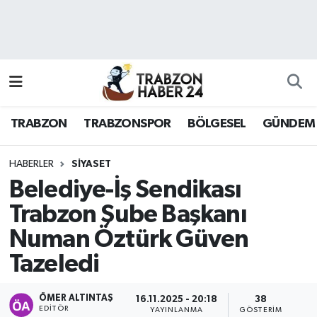
RESMÎ REKLAM
Nöbetçi Eczaneler
Hava Durumu
TRABZON
TRABZONSPOR
BÖLGESEL
GÜNDEM
Namaz Vakitleri
Trafik Durumu
HABERLER
SİYASET
Belediye-İş Sendikası
Süper Lig Puan Durumu ve Fikstür
Trabzon Şube Başkanı
Numan Öztürk Güven
Tüm Manşetler
Tazeledi
Son Dakika Haberleri
ÖMER ALTINTAŞ
16.11.2025 - 20:18
38
Haber Arşivi
EDITÖR
YAYINLANMA
GÖSTERIM