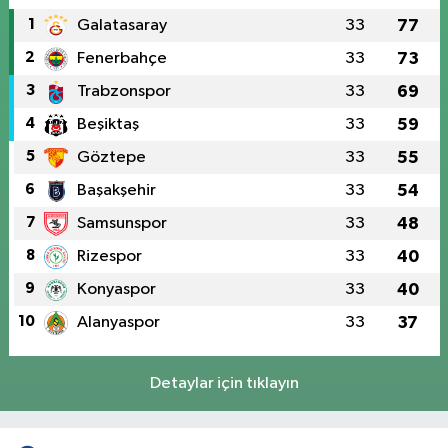
1
Galatasaray
33
77
2
Fenerbahçe
33
73
3
Trabzonspor
33
69
4
Beşiktaş
33
59
5
Göztepe
33
55
6
Başakşehir
33
54
7
Samsunspor
33
48
8
Rizespor
33
40
9
Konyaspor
33
40
10
Alanyaspor
33
37
Detaylar için tıklayın