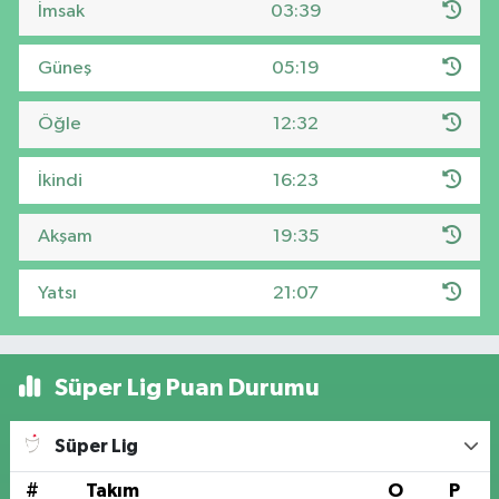
İmsak
03:39
Güneş
05:19
Öğle
12:32
İkindi
16:23
Akşam
19:35
Yatsı
21:07
Süper Lig Puan Durumu
Süper Lig
#
Takım
O
P