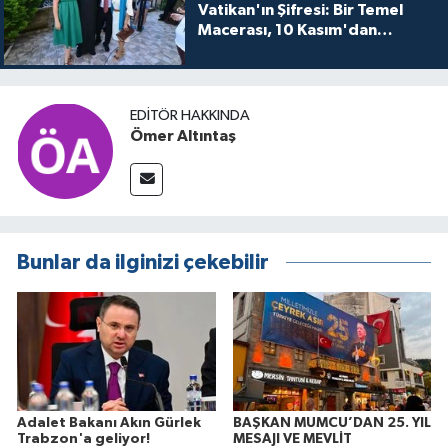
Vatikan'ın Şifresi: Bir Temel
Macerası, 10 Kasım'dan
itibaren sinemalarda seyirciyle
buluşuyo
EDITÖR HAKKINDA
Ömer Altıntaş
Bunlar da ilginizi çekebilir
Adalet Bakanı Akın Gürlek
BAŞKAN MUMCU’DAN 25. YIL
Trabzon'a geliyor!
MESAJI VE MEVLİT