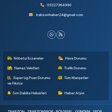
05327364990
trabzonhaber24@gmail.com
Nöbetçi Eczaneler
Hava Durumu
Namaz Vakitleri
Trafik Durumu
Süper Lig Puan Durumu
Tüm Manşetler
ve Fikstür
Son Dakika Haberleri
Haber Arşivi
TRABZON
TRABZONSPOR
BÖLGESEL
GÜNDEM
SPOR