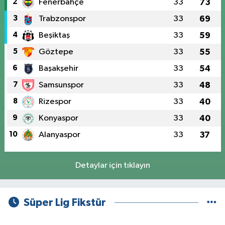
2
Fenerbahçe
33
73
3
Trabzonspor
33
69
4
Beşiktaş
33
59
5
Göztepe
33
55
6
Başakşehir
33
54
7
Samsunspor
33
48
8
Rizespor
33
40
9
Konyaspor
33
40
10
Alanyaspor
33
37
Detaylar için tıklayın
Süper Lig Fikstür