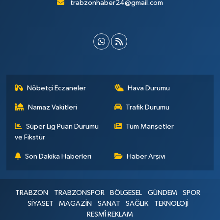
trabzonhaber24@gmail.com
Nöbetçi Eczaneler
Hava Durumu
Namaz Vakitleri
Trafik Durumu
Süper Lig Puan Durumu
Tüm Manşetler
ve Fikstür
Son Dakika Haberleri
Haber Arşivi
TRABZON
TRABZONSPOR
BÖLGESEL
GÜNDEM
SPOR
SİYASET
MAGAZİN
SANAT
SAĞLIK
TEKNOLOJİ
RESMÎ REKLAM