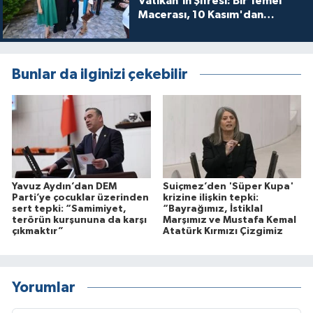
Vatikan'ın Şifresi: Bir Temel
Macerası, 10 Kasım'dan
itibaren sinemalarda seyirciyle
buluşuyo
Bunlar da ilginizi çekebilir
Yavuz Aydın’dan DEM
Suiçmez’den 'Süper Kupa'
Parti’ye çocuklar üzerinden
krizine ilişkin tepki:
sert tepki: “Samimiyet,
“Bayrağımız, İstiklal
terörün kurşununa da karşı
Marşımız ve Mustafa Kemal
çıkmaktır”
Atatürk Kırmızı Çizgimiz
Yorumlar