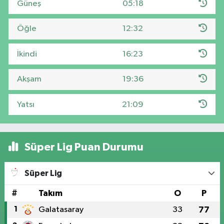
Güneş
05:18
Öğle
12:32
İkindi
16:23
Akşam
19:36
Yatsı
21:09
Süper Lig Puan Durumu
Süper Lig
#
Takım
O
P
1
Galatasaray
33
77