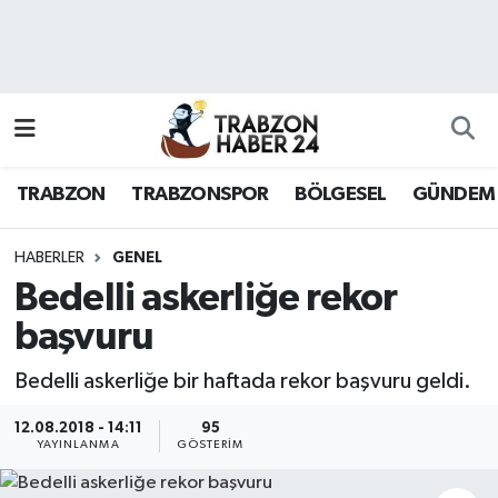
RESMÎ REKLAM
Nöbetçi Eczaneler
Hava Durumu
TRABZON
TRABZONSPOR
BÖLGESEL
GÜNDEM
Namaz Vakitleri
Trafik Durumu
HABERLER
GENEL
Bedelli askerliğe rekor
Süper Lig Puan Durumu ve Fikstür
başvuru
Tüm Manşetler
Bedelli askerliğe bir haftada rekor başvuru geldi.
Son Dakika Haberleri
12.08.2018 - 14:11
95
YAYINLANMA
GÖSTERIM
Haber Arşivi