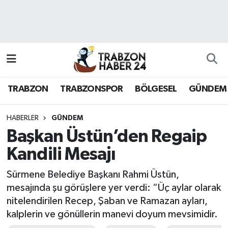
RESMÎ REKLAM
Nöbetçi Eczaneler
Hava Durumu
TRABZON
TRABZONSPOR
BÖLGESEL
GÜNDEM
Namaz Vakitleri
Trafik Durumu
HABERLER
GÜNDEM
Başkan Üstün’den Regaip
Süper Lig Puan Durumu ve Fikstür
Kandili Mesajı
Tüm Manşetler
Sürmene Belediye Başkanı Rahmi Üstün,
mesajında şu görüşlere yer verdi: “Üç aylar olarak
Son Dakika Haberleri
nitelendirilen Recep, Şaban ve Ramazan ayları,
kalplerin ve gönüllerin manevi doyum mevsimidir.
Haber Arşivi