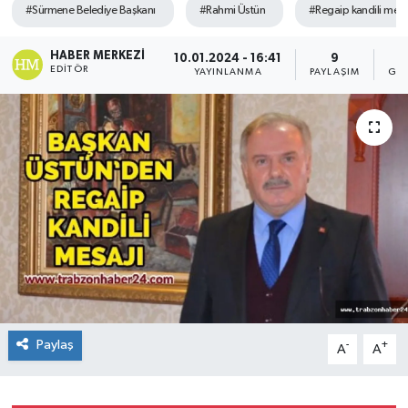
#Sürmene Belediye Başkanı
#Rahmi Üstün
#Regaip kandili mesa
HABER MERKEZI
10.01.2024 - 16:41
9
EDITÖR
YAYINLANMA
PAYLAŞIM
GÖ
Paylaş
-
+
A
A