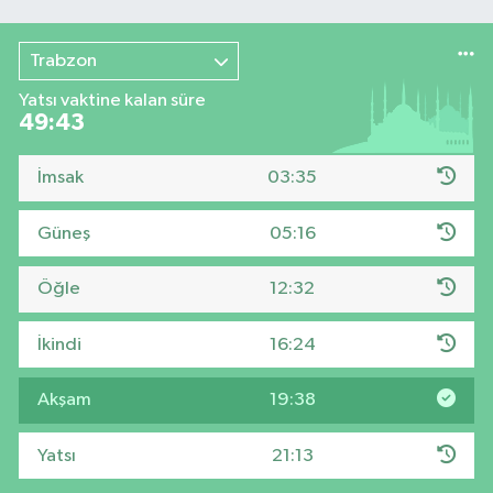
Trabzon
Yatsı vaktine kalan süre
49:42
İmsak
03:35
Güneş
05:16
Öğle
12:32
İkindi
16:24
Akşam
19:38
Yatsı
21:13