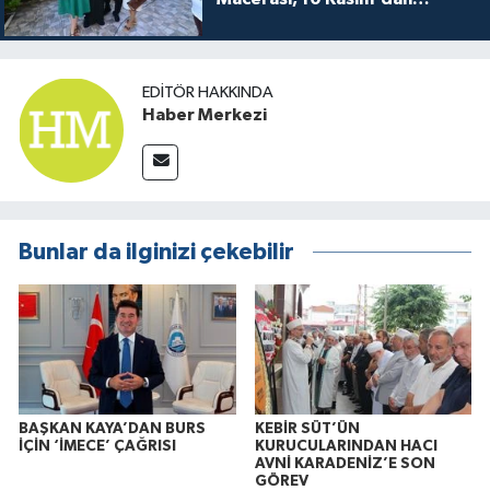
itibaren sinemalarda seyirciyle
buluşuyo
EDITÖR HAKKINDA
Haber Merkezi
Bunlar da ilginizi çekebilir
BAŞKAN KAYA’DAN BURS
KEBİR SÜT’ÜN
İÇİN ‘İMECE’ ÇAĞRISI
KURUCULARINDAN HACI
AVNİ KARADENİZ’E SON
GÖREV