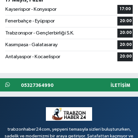
Kayserispor - Konyaspor
17:00
Fenerbahçe - Eyüpspor
20:00
Trabzonspor - Gençlerbirliği S.K.
20:00
Kasımpaşa - Galatasaray
20:00
Antalyaspor - Kocaelispor
20:00
05327364990
İLETIŞIM
trabzonhaber24com, yepyeni temasıyla sizleri buluştururken,
sadelik ve modernizmi bir araya getiriyor. Şatafattan kaçınıyor ve