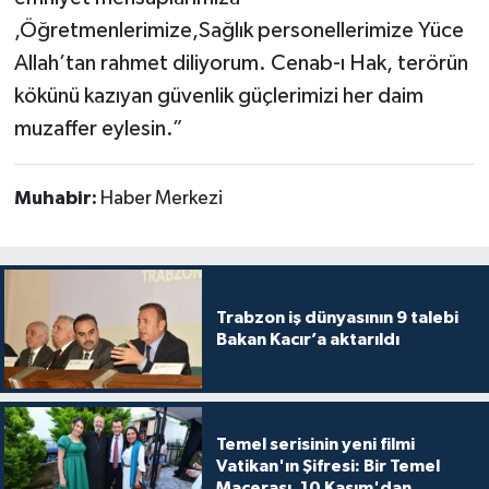
,Öğretmenlerimize,Sağlık personellerimize Yüce
Allah’tan rahmet diliyorum. Cenab-ı Hak, terörün
kökünü kazıyan güvenlik güçlerimizi her daim
muzaffer eylesin.”
Muhabir:
Haber Merkezi
Trabzon iş dünyasının 9 talebi
Bakan Kacır’a aktarıldı
Temel serisinin yeni filmi
Vatikan'ın Şifresi: Bir Temel
Macerası, 10 Kasım'dan