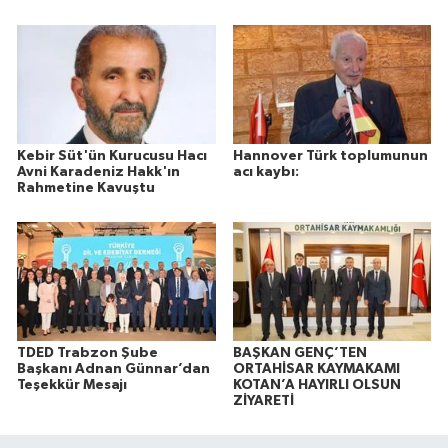
Kebir Süt'ün Kurucusu Hacı
Hannover Türk toplumunun
Avni Karadeniz Hakk'ın
acı kaybı:
Rahmetine Kavuştu
TDED Trabzon Şube
BAŞKAN GENÇ’TEN
Başkanı Adnan Günnar’dan
ORTAHİSAR KAYMAKAMI
Teşekkür Mesajı
KOTAN’A HAYIRLI OLSUN
ZİYARETİ