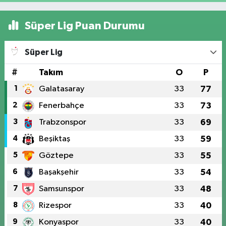
Süper Lig Puan Durumu
Süper Lig
#
Takım
O
P
1
Galatasaray
33
77
2
Fenerbahçe
33
73
3
Trabzonspor
33
69
4
Beşiktaş
33
59
5
Göztepe
33
55
6
Başakşehir
33
54
7
Samsunspor
33
48
8
Rizespor
33
40
9
Konyaspor
33
40