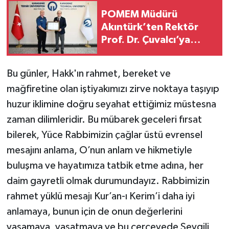
POMEM Müdürü
Akıntürk’ten Rektör
Prof. Dr. Çuvalcı’ya
Nezaket Ziyareti
Bu günler, Hakk'ın rahmet, bereket ve
mağfiretine olan iştiyakımızı zirve noktaya taşıyıp
huzur iklimine doğru seyahat ettiğimiz müstesna
zaman dilimleridir. Bu mübarek geceleri fırsat
bilerek, Yüce Rabbimizin çağlar üstü evrensel
mesajını anlama, O’nun anlam ve hikmetiyle
buluşma ve hayatımıza tatbik etme adına, her
daim gayretli olmak durumundayız. Rabbimizin
rahmet yüklü mesajı Kur’an-ı Kerim’i daha iyi
anlamaya, bunun için de onun değerlerini
yaşamaya, yaşatmaya ve bu çerçevede Sevgili