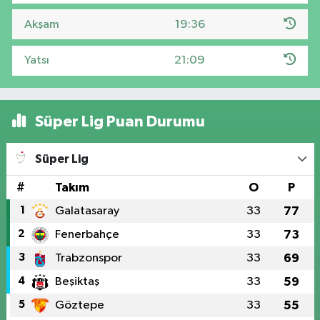
Akşam
19:36
Yatsı
21:09
Süper Lig Puan Durumu
Süper Lig
#
Takım
O
P
1
Galatasaray
33
77
2
Fenerbahçe
33
73
3
Trabzonspor
33
69
4
Beşiktaş
33
59
5
Göztepe
33
55