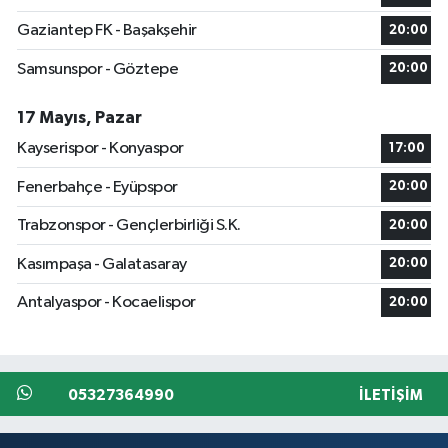
Gaziantep FK - Başakşehir
20:00
Samsunspor - Göztepe
20:00
17 Mayıs, Pazar
Kayserispor - Konyaspor
17:00
Fenerbahçe - Eyüpspor
20:00
Trabzonspor - Gençlerbirliği S.K.
20:00
Kasımpaşa - Galatasaray
20:00
Antalyaspor - Kocaelispor
20:00
05327364990
İLETIŞIM