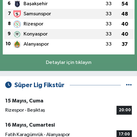
6
Başakşehir
33
54
7
Samsunspor
33
48
8
Rizespor
33
40
9
Konyaspor
33
40
10
Alanyaspor
33
37
Detaylar için tıklayın
Süper Lig Fikstür
15 Mayıs, Cuma
Rizespor - Beşiktaş
20:00
16 Mayıs, Cumartesi
Fatih Karagümrük - Alanyaspor
17:00