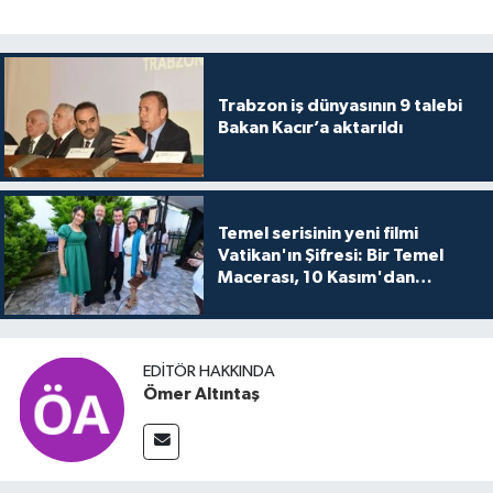
Trabzon iş dünyasının 9 talebi
Bakan Kacır’a aktarıldı
Temel serisinin yeni filmi
Vatikan'ın Şifresi: Bir Temel
Macerası, 10 Kasım'dan
itibaren sinemalarda seyirciyle
buluşuyo
EDITÖR HAKKINDA
Ömer Altıntaş