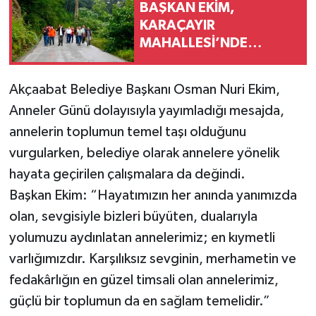
BAŞKAN EKİM,
KARAÇAYIR
MAHALLESİ’NDE
DEVAM EDEN KURU
BETON YOL
Akçaabat Belediye Başkanı Osman Nuri Ekim,
ÇALIŞMALARINI
Anneler Günü dolayısıyla yayımladığı mesajda,
İNCELEDİ
annelerin toplumun temel taşı olduğunu
vurgularken, belediye olarak annelere yönelik
hayata geçirilen çalışmalara da değindi.
Başkan Ekim: “Hayatımızın her anında yanımızda
olan, sevgisiyle bizleri büyüten, dualarıyla
yolumuzu aydınlatan annelerimiz; en kıymetli
varlığımızdır. Karşılıksız sevginin, merhametin ve
fedakârlığın en güzel timsali olan annelerimiz,
güçlü bir toplumun da en sağlam temelidir.”