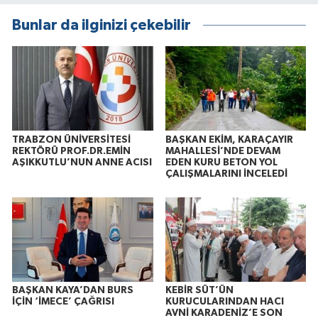
Bunlar da ilginizi çekebilir
TRABZON ÜNİVERSİTESİ
BAŞKAN EKİM, KARAÇAYIR
REKTÖRÜ PROF.DR.EMİN
MAHALLESİ’NDE DEVAM
AŞIKKUTLU’NUN ANNE ACISI
EDEN KURU BETON YOL
ÇALIŞMALARINI İNCELEDİ
BAŞKAN KAYA’DAN BURS
KEBİR SÜT’ÜN
İÇİN ‘İMECE’ ÇAĞRISI
KURUCULARINDAN HACI
AVNİ KARADENİZ’E SON