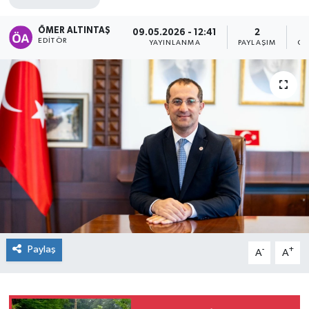
ÖMER ALTINTAŞ
09.05.2026 - 12:41
2
EDITÖR
YAYINLANMA
PAYLAŞIM
GÖ
Paylaş
-
+
A
A