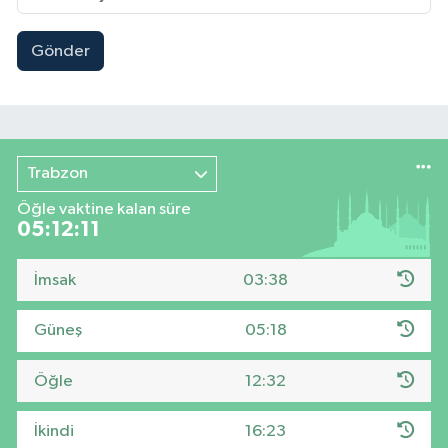
Gönder
Trabzon
Öğle vaktine kalan süre
05:12:10
İmsak
03:38
Güneş
05:18
Öğle
12:32
İkindi
16:23