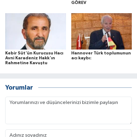
GÖREV
Kebir Süt'ün Kurucusu Hacı
Hannover Türk toplumunun
Avni Karadeniz Hakk'ın
acı kaybı:
Rahmetine Kavuştu
Yorumlar