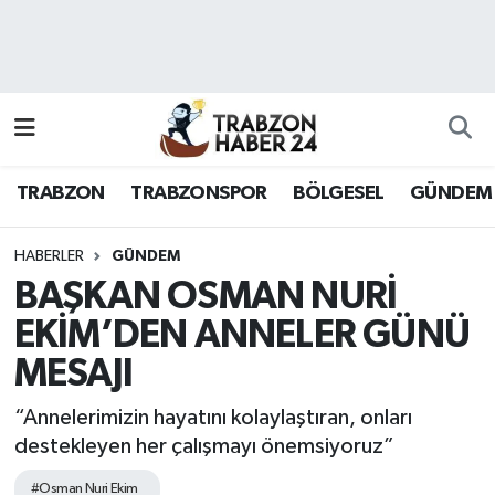
RESMÎ REKLAM
Nöbetçi Eczaneler
Hava Durumu
TRABZON
TRABZONSPOR
BÖLGESEL
GÜNDEM
Namaz Vakitleri
Trafik Durumu
HABERLER
GÜNDEM
BAŞKAN OSMAN NURİ
Süper Lig Puan Durumu ve Fikstür
EKİM’DEN ANNELER GÜNÜ
MESAJI
Tüm Manşetler
“Annelerimizin hayatını kolaylaştıran, onları
Son Dakika Haberleri
destekleyen her çalışmayı önemsiyoruz”
Haber Arşivi
#Osman Nuri Ekim