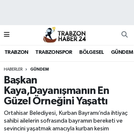
RESMÎ REKLAM
Nöbetçi Eczaneler
Hava Durumu
TRABZON
TRABZONSPOR
BÖLGESEL
GÜNDEM
Namaz Vakitleri
Trafik Durumu
HABERLER
GÜNDEM
Başkan
Süper Lig Puan Durumu ve Fikstür
Kaya,Dayanışmanın En
Güzel Örneğini Yaşattı
Tüm Manşetler
Ortahisar Belediyesi, Kurban Bayramı’nda ihtiyaç
Son Dakika Haberleri
sahibi ailelerin sofrasında bayramın bereketi ve
sevincini yaşatmak amacıyla kurban kesim
Haber Arşivi