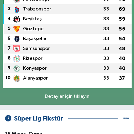
3
Trabzonspor
33
69
4
Beşiktaş
33
59
5
Göztepe
33
55
6
Başakşehir
33
54
7
Samsunspor
33
48
8
Rizespor
33
40
9
Konyaspor
33
40
10
Alanyaspor
33
37
Detaylar için tıklayın
Süper Lig Fikstür
15 Mayıs, Cuma