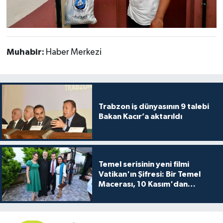
Muhabir:
Haber Merkezi
Trabzon iş dünyasının 9 talebi
Bakan Kacır’a aktarıldı
Temel serisinin yeni filmi
Vatikan'ın Şifresi: Bir Temel
Macerası, 10 Kasım'dan
itibaren sinemalarda seyirciyle
buluşuyo