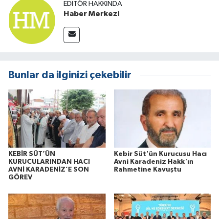
EDITÖR HAKKINDA
Haber Merkezi
Bunlar da ilginizi çekebilir
KEBİR SÜT’ÜN
Kebir Süt'ün Kurucusu Hacı
KURUCULARINDAN HACI
Avni Karadeniz Hakk'ın
AVNİ KARADENİZ’E SON
Rahmetine Kavuştu
GÖREV