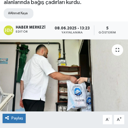
alanlarında bağış çadırları kurdu.
#Ahmet Kaya
HABER MERKEZI
08.06.2025 - 13:23
5
EDITÖR
YAYINLANMA
GÖSTERIM
Paylaş
-
+
A
A