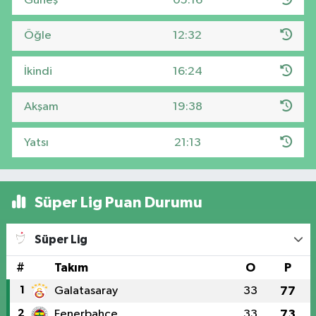
Güneş
05:16
Öğle
12:32
İkindi
16:24
Akşam
19:38
Yatsı
21:13
Süper Lig Puan Durumu
Süper Lig
#
Takım
O
P
1
Galatasaray
33
77
2
Fenerbahçe
33
73