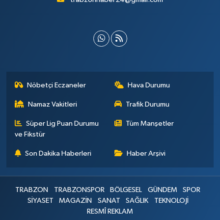
Nöbetçi Eczaneler
Hava Durumu
Namaz Vakitleri
Trafik Durumu
Süper Lig Puan Durumu
Tüm Manşetler
ve Fikstür
Son Dakika Haberleri
Haber Arşivi
TRABZON
TRABZONSPOR
BÖLGESEL
GÜNDEM
SPOR
SİYASET
MAGAZİN
SANAT
SAĞLIK
TEKNOLOJİ
RESMÎ REKLAM