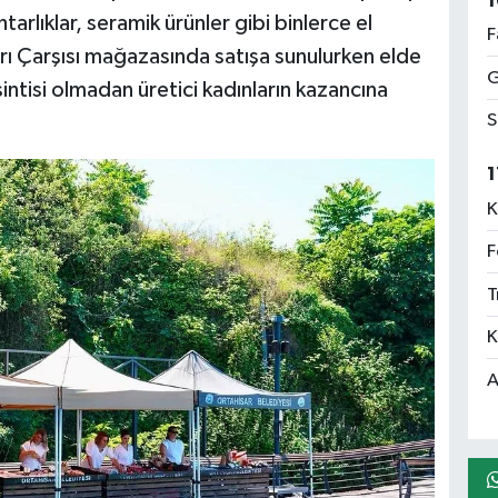
1
htarlıklar, seramik ürünler gibi binlerce el
F
rı Çarşısı mağazasında satışa sunulurken elde
G
sintisi olmadan üretici kadınların kazancına
S
1
K
F
T
K
A