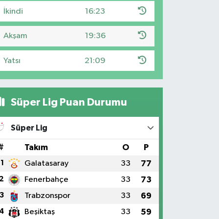
İkindi
16:23
Akşam
19:36
Yatsı
21:09
Süper Lig Puan Durumu
Süper Lig
#
Takım
O
P
1
Galatasaray
33
77
2
Fenerbahçe
33
73
3
Trabzonspor
33
69
4
Beşiktaş
33
59