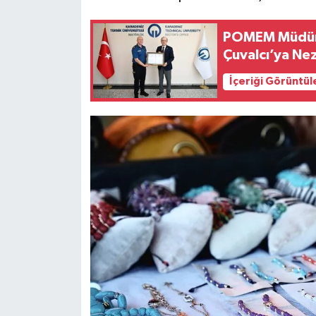
POMEM Müdürü 
Çuvalcı’ya Ne
İçeriği Görüntül