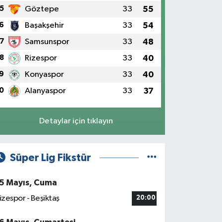
5
Göztepe
33
55
6
Başakşehir
33
54
7
Samsunspor
33
48
8
Rizespor
33
40
9
Konyaspor
33
40
0
Alanyaspor
33
37
Detaylar için tıklayın
Süper Lig Fikstür
5 Mayıs, Cuma
izespor - Beşiktaş
20:00