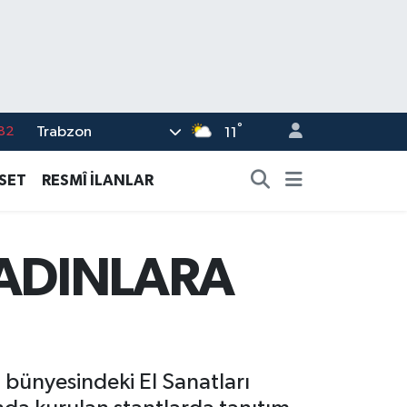
°
Trabzon
02
11
19
ASET
RESMÎ İLANLAR
18
19
ADINLARA
%0
82
i bünyesindeki El Sanatları