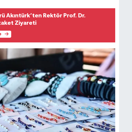
Akıntürk’ten Rektör Prof. Dr.
zaket Ziyareti
e