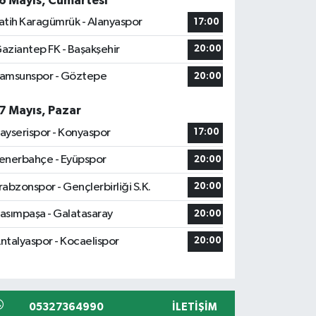
6 Mayıs, Cumartesi
atih Karagümrük - Alanyaspor
17:00
aziantep FK - Başakşehir
20:00
amsunspor - Göztepe
20:00
7 Mayıs, Pazar
ayserispor - Konyaspor
17:00
enerbahçe - Eyüpspor
20:00
rabzonspor - Gençlerbirliği S.K.
20:00
asımpaşa - Galatasaray
20:00
ntalyaspor - Kocaelispor
20:00
05327364990
İLETIŞIM