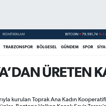
RESMÎ REKLAM
DOLAR
45,43620
%0.
EURO
53,38690
%0.
TRABZONSPOR
BÖLGESEL
GÜNDEM
SPOR
SİY
STERLİN
61,60380
%0.
G.ALTIN
6862,09000
%0.
A’DAN ÜRETEN K
BİST100
14.598,00
BITCOIN
79.591,74
%-1.
arıyla kurulan Toprak Ana Kadın Kooperatif