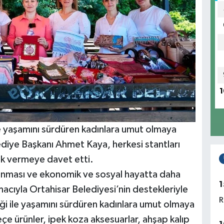
1
le yaşamını sürdüren kadınlara umut olmaya
ediye Başkanı Ahmet Kaya, herkesi stantları
ek vermeye davet etti.
ılınması ve ekonomik ve sosyal hayatta daha
1
acıyla Ortahisar Belediyesi’nin destekleriyle
R
meği ile yaşamını sürdüren kadınlara umut olmaya
çe ürünler, ipek koza aksesuarlar, ahşap kalıp