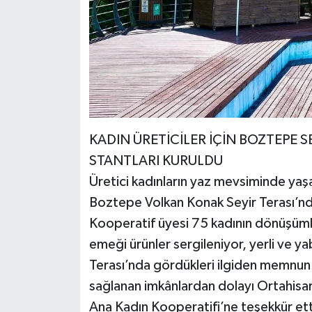
KADIN ÜRETİCİLER İÇİN BOZTEPE S
STANTLARI KURULDU
Üretici kadınların yaz mevsiminde yaşa
Boztepe Volkan Konak Seyir Terası’nda 
Kooperatif üyesi 75 kadının dönüşümlü 
emeği ürünler sergileniyor, yerli ve ya
Terası’nda gördükleri ilgiden memnun ol
sağlanan imkânlardan dolayı Ortahisa
Ana Kadın Kooperatifi’ne teşekkür etti