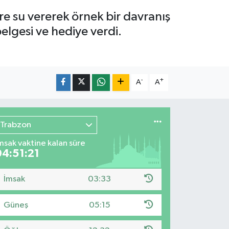
e su vererek örnek bir davranış
elgesi ve hediye verdi.
-
+
A
A
Trabzon
msak vaktine kalan süre
04:51:19
İmsak
03:33
Güneş
05:15