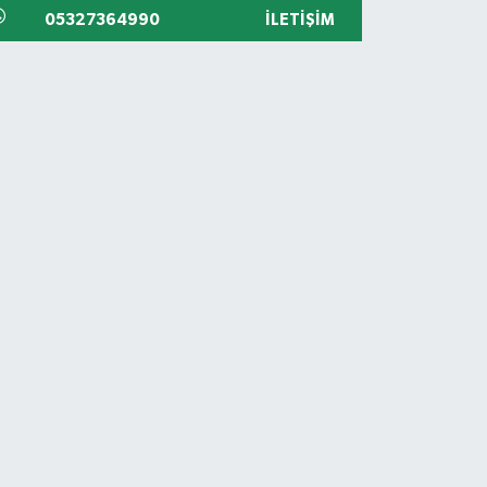
05327364990
İLETIŞIM