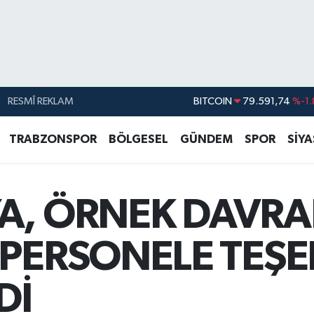
RESMÎ REKLAM
DOLAR
45,43620
%0.
EURO
53,38690
%0.
TRABZONSPOR
BÖLGESEL
GÜNDEM
SPOR
SİY
STERLİN
61,60380
%0.
G.ALTIN
6862,09000
%0.
A, ÖRNEK DAVRA
BİST100
14.598,00
BITCOIN
79.591,74
%-1.
 PERSONELE TEŞ
Dİ