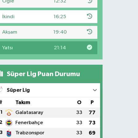
Öğle
12:32
İkindi
16:25
Akşam
19:40
Yatsı
21:14
Süper Lig Puan Durumu
Süper Lig
#
Takım
O
P
1
Galatasaray
33
77
2
Fenerbahçe
33
73
3
Trabzonspor
33
69