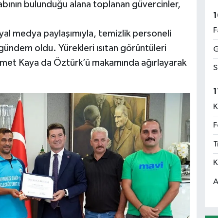
abının bulunduğu alana toplanan güvercinler,
1
F
yal medya paylaşımıyla, temizlik personeli
gündem oldu. Yürekleri ısıtan görüntüleri
G
hmet Kaya da Öztürk’ü makamında ağırlayarak
S
1
K
F
T
K
A