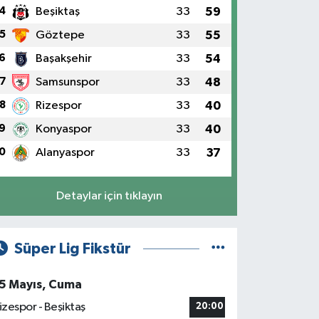
4
Beşiktaş
33
59
5
Göztepe
33
55
6
Başakşehir
33
54
7
Samsunspor
33
48
8
Rizespor
33
40
9
Konyaspor
33
40
0
Alanyaspor
33
37
Detaylar için tıklayın
Süper Lig Fikstür
5 Mayıs, Cuma
izespor - Beşiktaş
20:00