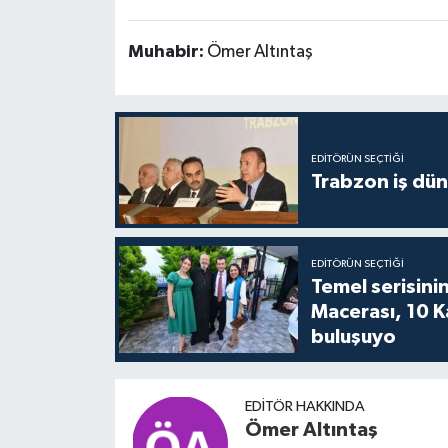
Muhabir:
Ömer Altıntaş
EDITÖRÜN SEÇTIĞI
Trabzon iş düny
EDITÖRÜN SEÇTIĞI
Temel serisinin
Macerası, 10 K
buluşuyo
EDITÖR HAKKINDA
Ömer Altıntaş