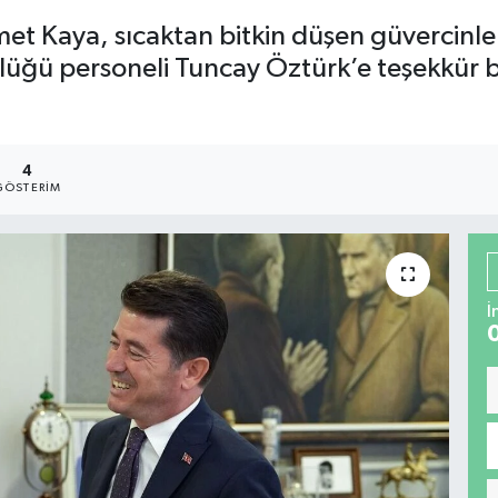
et Kaya, sıcaktan bitkin düşen güvercinler
rlüğü personeli Tuncay Öztürk’e teşekkür b
4
GÖSTERIM
İ