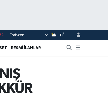
°
Trabzon
02
11
19
ASET
RESMÎ İLANLAR
18
19
NIŞ
%0
82
EKKÜR