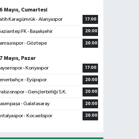
6 Mayıs, Cumartesi
atih Karagümrük - Alanyaspor
17:00
aziantep FK - Başakşehir
20:00
amsunspor - Göztepe
20:00
7 Mayıs, Pazar
ayserispor - Konyaspor
17:00
enerbahçe - Eyüpspor
20:00
rabzonspor - Gençlerbirliği S.K.
20:00
asımpaşa - Galatasaray
20:00
ntalyaspor - Kocaelispor
20:00