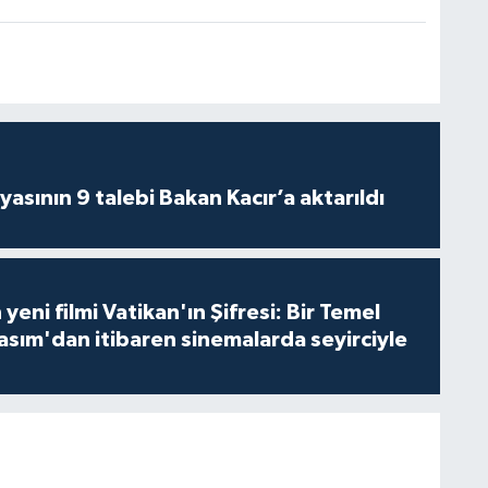
asının 9 talebi Bakan Kacır’a aktarıldı
 yeni filmi Vatikan'ın Şifresi: Bir Temel
asım'dan itibaren sinemalarda seyirciyle