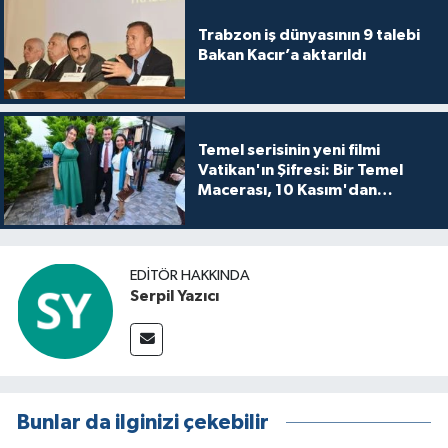
Trabzon iş dünyasının 9 talebi
Bakan Kacır’a aktarıldı
Temel serisinin yeni filmi
Vatikan'ın Şifresi: Bir Temel
Macerası, 10 Kasım'dan
itibaren sinemalarda seyirciyle
buluşuyo
EDITÖR HAKKINDA
Serpil Yazıcı
Bunlar da ilginizi çekebilir