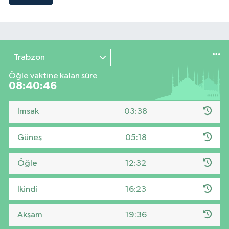
Trabzon
Öğle vaktine kalan süre
08:40:45
İmsak
03:38
Güneş
05:18
Öğle
12:32
İkindi
16:23
Akşam
19:36