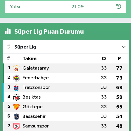
Yatsı
21:09
Süper Lig Puan Durumu
Süper Lig
#
Takım
O
P
1
Galatasaray
33
77
2
Fenerbahçe
33
73
3
Trabzonspor
33
69
4
Beşiktaş
33
59
5
Göztepe
33
55
6
Başakşehir
33
54
7
Samsunspor
33
48