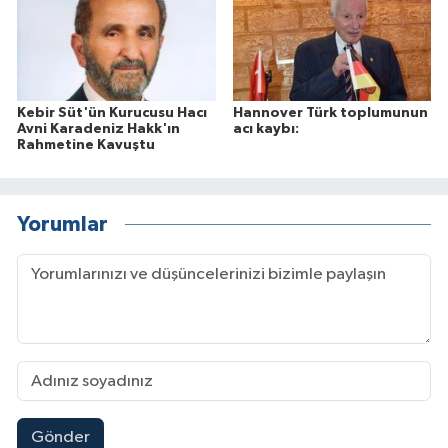
Kebir Süt'ün Kurucusu Hacı
Hannover Türk toplumunun
Avni Karadeniz Hakk'ın
acı kaybı:
Rahmetine Kavuştu
Yorumlar
Gönder