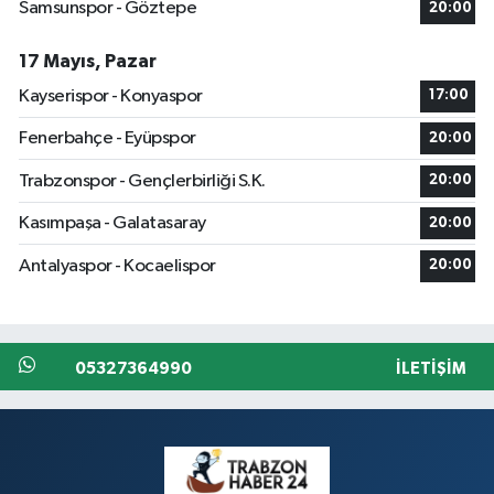
Samsunspor - Göztepe
20:00
17 Mayıs, Pazar
Kayserispor - Konyaspor
17:00
Fenerbahçe - Eyüpspor
20:00
Trabzonspor - Gençlerbirliği S.K.
20:00
Kasımpaşa - Galatasaray
20:00
Antalyaspor - Kocaelispor
20:00
05327364990
İLETIŞIM