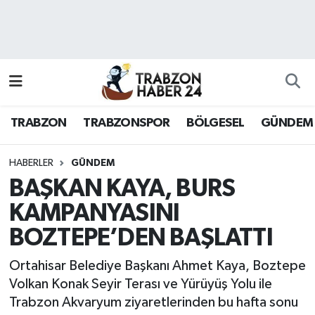
RESMÎ REKLAM
Nöbetçi Eczaneler
Hava Durumu
TRABZON
TRABZONSPOR
BÖLGESEL
GÜNDEM
Namaz Vakitleri
Trafik Durumu
HABERLER
GÜNDEM
BAŞKAN KAYA, BURS
Süper Lig Puan Durumu ve Fikstür
KAMPANYASINI
BOZTEPE’DEN BAŞLATTI
Tüm Manşetler
Ortahisar Belediye Başkanı Ahmet Kaya, Boztepe
Son Dakika Haberleri
Volkan Konak Seyir Terası ve Yürüyüş Yolu ile
Trabzon Akvaryum ziyaretlerinden bu hafta sonu
Haber Arşivi