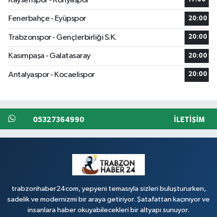
Kayserispor - Konyaspor
Fenerbahçe - Eyüpspor
20:00
Trabzonspor - Gençlerbirliği S.K.
20:00
Kasımpaşa - Galatasaray
20:00
Antalyaspor - Kocaelispor
20:00
05327364990
İLETIŞIM
trabzonhaber24com, yepyeni temasıyla sizleri buluştururken,
sadelik ve modernizmi bir araya getiriyor. Şatafattan kaçınıyor ve
insanlara haber okuyabilecekleri bir altyapı sunuyor.