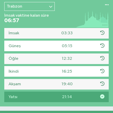
Trabzon
İmsak vaktine kalan süre
06:56
İmsak
03:33
Güneş
05:15
Öğle
12:32
İkindi
16:25
Akşam
19:40
Yatsı
21:14