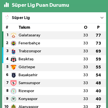
Süper Lig Puan Durumu
Süper Lig
#
Takım
O
P
1
Galatasaray
33
77
2
Fenerbahçe
33
73
3
Trabzonspor
33
69
4
Beşiktaş
33
59
5
Göztepe
33
55
6
Başakşehir
33
54
7
Samsunspor
33
48
8
Rizespor
33
40
9
Konyaspor
33
40
10
Alanyaspor
33
37