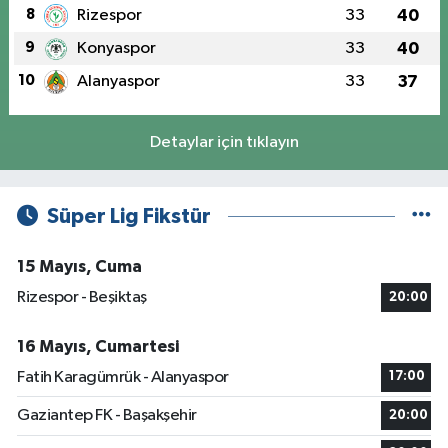
8
Rizespor
33
40
9
Konyaspor
33
40
10
Alanyaspor
33
37
Detaylar için tıklayın
Süper Lig Fikstür
15 Mayıs, Cuma
Rizespor - Beşiktaş
20:00
16 Mayıs, Cumartesi
Fatih Karagümrük - Alanyaspor
17:00
Gaziantep FK - Başakşehir
20:00