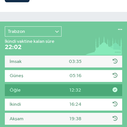
Trabzon
İkindi vaktine kalan süre
22:01
İmsak
03:35
Güneş
05:16
Öğle
12:32
İkindi
16:24
Akşam
19:38