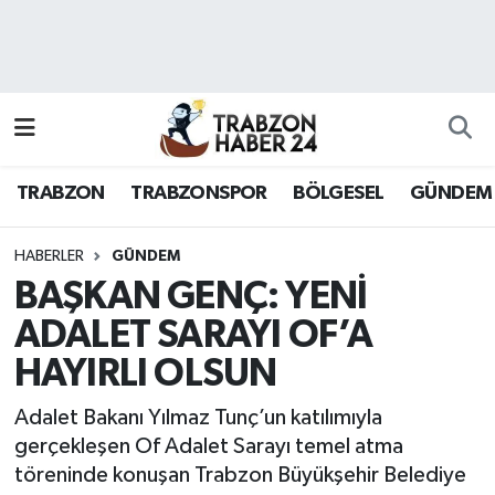
RESMÎ REKLAM
Nöbetçi Eczaneler
Hava Durumu
TRABZON
TRABZONSPOR
BÖLGESEL
GÜNDEM
Namaz Vakitleri
Trafik Durumu
HABERLER
GÜNDEM
BAŞKAN GENÇ: YENİ
Süper Lig Puan Durumu ve Fikstür
ADALET SARAYI OF’A
HAYIRLI OLSUN
Tüm Manşetler
Adalet Bakanı Yılmaz Tunç’un katılımıyla
Son Dakika Haberleri
gerçekleşen Of Adalet Sarayı temel atma
töreninde konuşan Trabzon Büyükşehir Belediye
Haber Arşivi