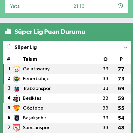
Yatsı
21:13
Süper Lig Puan Durumu
Süper Lig
#
Takım
O
P
1
Galatasaray
33
77
2
Fenerbahçe
33
73
3
Trabzonspor
33
69
4
Beşiktaş
33
59
5
Göztepe
33
55
6
Başakşehir
33
54
7
Samsunspor
33
48