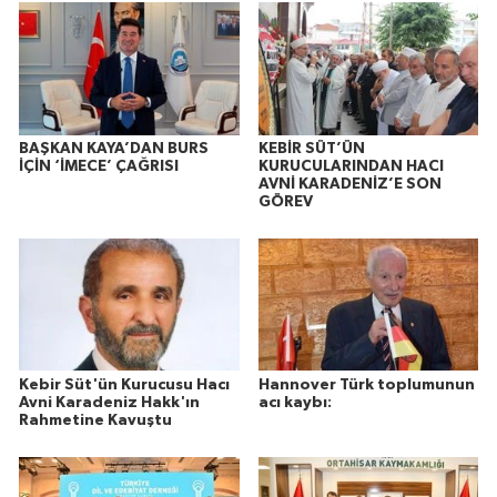
BAŞKAN KAYA’DAN BURS
KEBİR SÜT’ÜN
İÇİN ‘İMECE’ ÇAĞRISI
KURUCULARINDAN HACI
AVNİ KARADENİZ’E SON
GÖREV
Kebir Süt'ün Kurucusu Hacı
Hannover Türk toplumunun
Avni Karadeniz Hakk'ın
acı kaybı:
Rahmetine Kavuştu