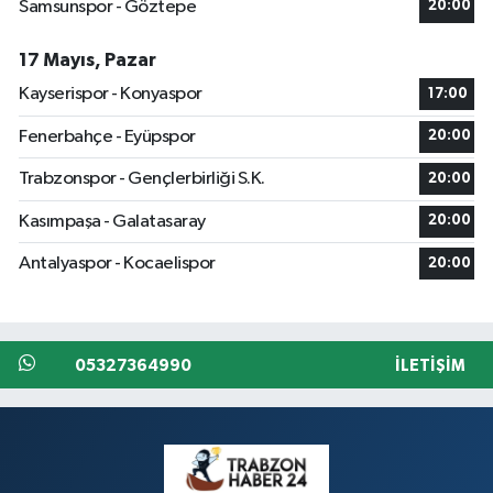
Samsunspor - Göztepe
20:00
17 Mayıs, Pazar
Kayserispor - Konyaspor
17:00
Fenerbahçe - Eyüpspor
20:00
Trabzonspor - Gençlerbirliği S.K.
20:00
Kasımpaşa - Galatasaray
20:00
Antalyaspor - Kocaelispor
20:00
05327364990
İLETIŞIM