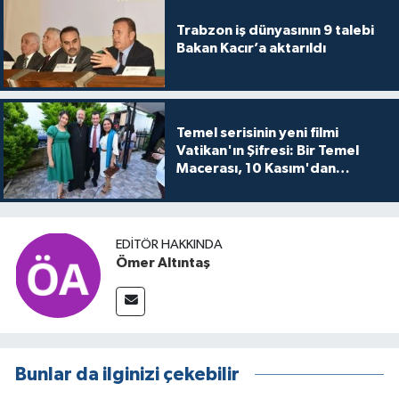
Trabzon iş dünyasının 9 talebi
Bakan Kacır’a aktarıldı
Temel serisinin yeni filmi
Vatikan'ın Şifresi: Bir Temel
Macerası, 10 Kasım'dan
itibaren sinemalarda seyirciyle
buluşuyo
EDITÖR HAKKINDA
Ömer Altıntaş
Bunlar da ilginizi çekebilir