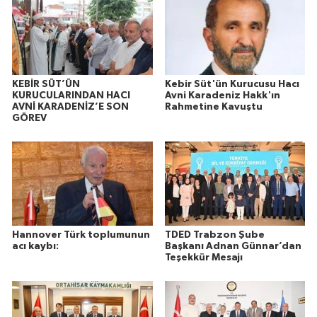
KEBİR SÜT’ÜN
Kebir Süt'ün Kurucusu Hacı
KURUCULARINDAN HACI
Avni Karadeniz Hakk'ın
AVNİ KARADENİZ’E SON
Rahmetine Kavuştu
GÖREV
Hannover Türk toplumunun
TDED Trabzon Şube
acı kaybı:
Başkanı Adnan Günnar’dan
Teşekkür Mesajı