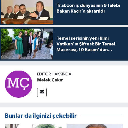
Trabzon iş dünyasının 9 talebi
Bakan Kacır’a aktarıldı
Temel serisinin yeni filmi
Vatikan'ın Şifresi: Bir Temel
Macerası, 10 Kasım'dan
itibaren sinemalarda seyirciyle
buluşuyo
EDITÖR HAKKINDA
Melek Çakır
Bunlar da ilginizi çekebilir