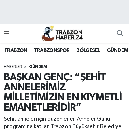
RESMÎ REKLAM
Nöbetçi Eczaneler
Hava Durumu
TRABZON
TRABZONSPOR
BÖLGESEL
GÜNDEM
Namaz Vakitleri
Trafik Durumu
HABERLER
GÜNDEM
BAŞKAN GENÇ: “ŞEHİT
Süper Lig Puan Durumu ve Fikstür
ANNELERİMİZ
MİLLETİMİZİN EN KIYMETLİ
Tüm Manşetler
EMANETLERİDİR”
Son Dakika Haberleri
Şehit anneleri için düzenlenen Anneler Günü
Haber Arşivi
programına katılan Trabzon Büyükşehir Belediye