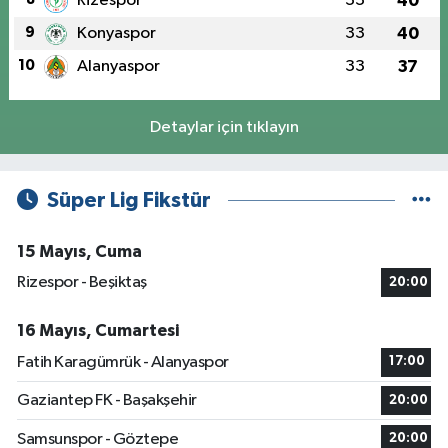
Rizespor
33
40
9
Konyaspor
33
40
10
Alanyaspor
33
37
Detaylar için tıklayın
Süper Lig Fikstür
15 Mayıs, Cuma
Rizespor - Beşiktaş
20:00
16 Mayıs, Cumartesi
Fatih Karagümrük - Alanyaspor
17:00
Gaziantep FK - Başakşehir
20:00
Samsunspor - Göztepe
20:00