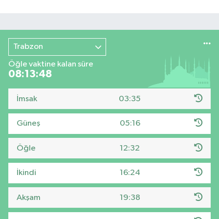
Trabzon
Öğle vaktine kalan süre
08:13:47
İmsak
03:35
Güneş
05:16
Öğle
12:32
İkindi
16:24
Akşam
19:38