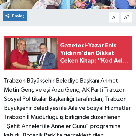
Paylaş
-
+
A
A
Gazeteci-Yazar Enis
Yıldırım’dan Dikkat
Çeken Kitap: "Kod Adı
126" Okurlarla Buluştu
Trabzon Büyükşehir Belediye Başkanı Ahmet
Metin Genç ve eşi Arzu Genç, AK Parti Trabzon
Sosyal Politikalar Başkanlığı tarafından, Trabzon
Büyükşehir Belediyesi ile Aile ve Sosyal Hizmetler
Trabzon İl Müdürlüğü iş birliğinde düzenlenen
“Şehit Anneleri ile Anneler Günü” programına
katıldı. Botanik Park’ta gerçekleştirilen