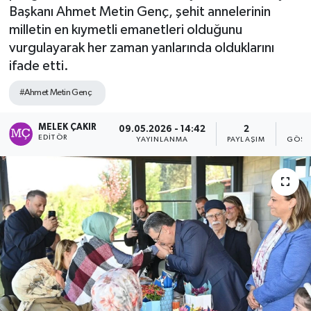
Başkanı Ahmet Metin Genç, şehit annelerinin
milletin en kıymetli emanetleri olduğunu
vurgulayarak her zaman yanlarında olduklarını
ifade etti.
#Ahmet Metin Genç
MELEK ÇAKIR
09.05.2026 - 14:42
2
1
EDITÖR
YAYINLANMA
PAYLAŞIM
GÖST