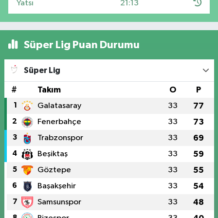
Yatsı
21:13
Süper Lig Puan Durumu
Süper Lig
#
Takım
O
P
1
Galatasaray
33
77
2
Fenerbahçe
33
73
3
Trabzonspor
33
69
4
Beşiktaş
33
59
5
Göztepe
33
55
6
Başakşehir
33
54
7
Samsunspor
33
48
8