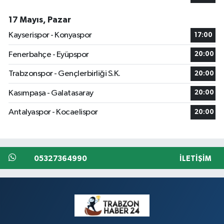
17 Mayıs, Pazar
Kayserispor - Konyaspor
17:00
Fenerbahçe - Eyüpspor
20:00
Trabzonspor - Gençlerbirliği S.K.
20:00
Kasımpaşa - Galatasaray
20:00
Antalyaspor - Kocaelispor
20:00
05327364990
İLETIŞIM