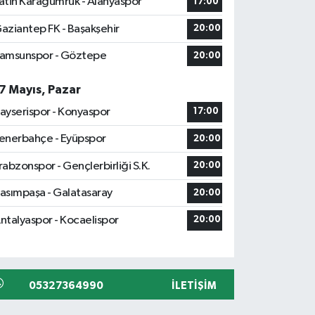
atih Karagümrük - Alanyaspor
17:00
aziantep FK - Başakşehir
20:00
amsunspor - Göztepe
20:00
7 Mayıs, Pazar
ayserispor - Konyaspor
17:00
enerbahçe - Eyüpspor
20:00
rabzonspor - Gençlerbirliği S.K.
20:00
asımpaşa - Galatasaray
20:00
ntalyaspor - Kocaelispor
20:00
05327364990
İLETIŞIM