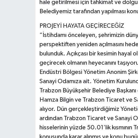
hale getirilmesi için tahkimat ve dolgu
Belediyemiz tarafından yapılması kon
PROJEYİ HAYATA GEÇİRECEĞİZ
“İstihdamı önceleyen, şehrimizin dünyay
perspektiften yeniden açılmasını hedef
bulunduk. Açıkçası bir kesimin hayal 
geçirecek olmanın heyecanını taşıyoru
Endüstri Bölgesi Yönetim Anonim Şirke
Sanayi Odamıza ait. Yönetim Kurulunda
Trabzon Büyükşehir Belediye Başkanı 
Hamza Bilgin ve Trabzon Ticaret ve S
alıyor. Dün gerçekleştirdiğimiz Yönetic
ardından Trabzon Ticaret ve Sanayi Od
hisselerinin yüzde 50.01’lik kısmının
konusunda karar alınmış ve konu bugün