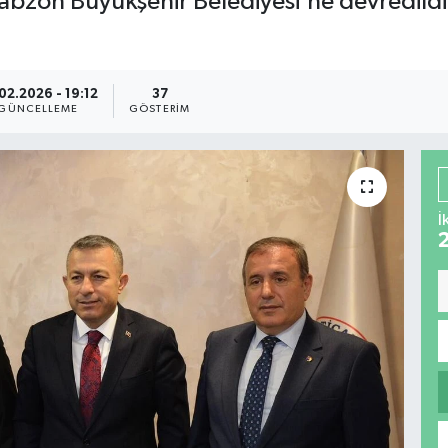
rabzon Büyükşehir Belediyesi’ne devredildiğ
02.2026 - 19:12
37
GÜNCELLEME
GÖSTERIM
İ