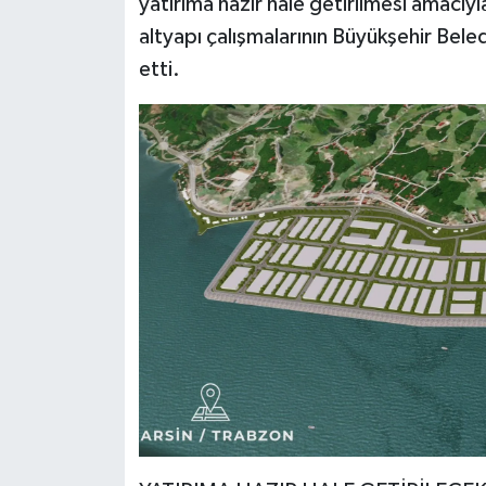
yatırıma hazır hale getirilmesi amacıyl
altyapı çalışmalarının Büyükşehir Beled
etti.