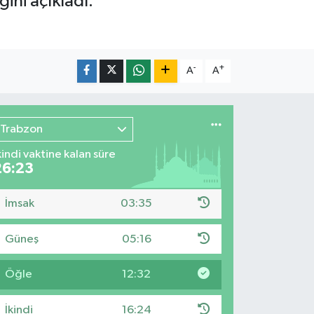
ini açıkladı.
-
+
A
A
Trabzon
kindi vaktine kalan süre
26:22
İmsak
03:35
Güneş
05:16
Öğle
12:32
İkindi
16:24