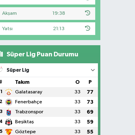
Akşam
19:38
Yatsı
21:13
Süper Lig Puan Durumu
Süper Lig
#
Takım
O
P
1
Galatasaray
33
77
2
Fenerbahçe
33
73
3
Trabzonspor
33
69
4
Beşiktaş
33
59
5
Göztepe
33
55