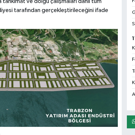
F
a tahkimat ve dolgu çalışmaları dahil tüm
iyesi tarafından gerçekleştirileceğini ifade
G
S
1
K
F
T
K
A