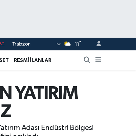
°
Trabzon
02
11
19
ASET
RESMÎ İLANLAR
18
19
N YATIRIM
%0
82
UZ
tırım Adası Endüstri Bölgesi