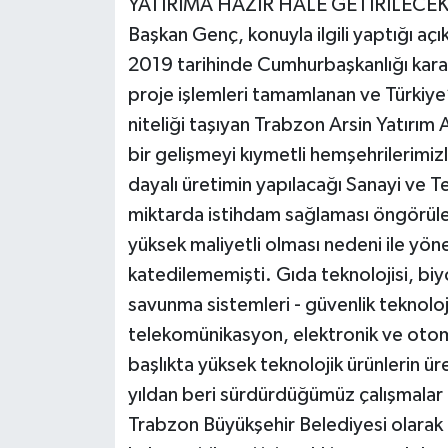
YATIRIMA HAZIR HALE GETİRİLECE
Başkan Genç, konuyla ilgili yaptığı aç
2019 tarihinde Cumhurbaşkanlığı kararı
proje işlemleri tamamlanan ve Türkiye
niteliği taşıyan Trabzon Arsin Yatırım
bir gelişmeyi kıymetli hemşehrilerimi
dayalı üretimin yapılacağı Sanayi ve Te
miktarda istihdam sağlaması öngörülen
yüksek maliyetli olması nedeni ile yöne
katedilememişti. Gıda teknolojisi, biyo
savunma sistemleri - güvenlik teknolojis
telekomünikasyon, elektronik ve otom
başlıkta yüksek teknolojik ürünlerin üret
yıldan beri sürdürdüğümüz çalışmalar 
Trabzon Büyükşehir Belediyesi olarak ön