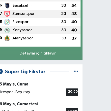
6
Başakşehir
33
54
7
Samsunspor
33
48
8
Rizespor
33
40
9
Konyaspor
33
40
0
Alanyaspor
33
37
Detaylar için tıklayın
Süper Lig Fikstür
5 Mayıs, Cuma
izespor - Beşiktaş
20:00
6 Mayıs, Cumartesi