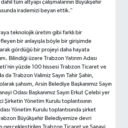
 dahil tüm altyapı çalışmalarının Büyükşehir
usunda irademizi beyan ettik.”
a teknolojik üretim gibi farklı bir
leyen bir anlayışla böyle bir girişimde
olarak gördüğü bir projeyi daha hayata
m. Bilindiği üzere Trabzon Yatırım Adası
ti’nin yüzde 100 hissesi Trabzon Ticaret ve
 da Trabzon Valimiz Sayın Tahir Şahin,
olarak şahsım, Arsin Belediye Başkanımız Sayın
anayi Odası Başkanımız Sayın Erkut Çelebi yer
i Şirketin Yönetim Kurulu toplantısının
ası Yönetim Kurulu toplantısında şirket
 Trabzon Büyükşehir Belediyemize devri
 gerçekleştirilen Trabzon Ticaret ve Sanayi