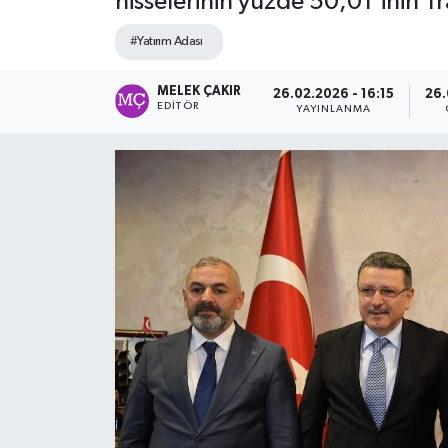
hisselerinin yüzde 50,01’inin T
#Yatırım Adası
MELEK ÇAKIR
26.02.2026 - 16:15
26.
EDITÖR
YAYINLANMA