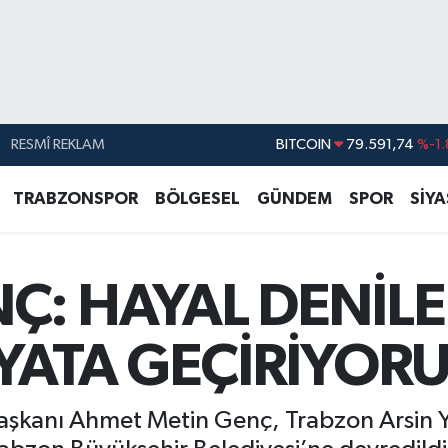
RESMÎ REKLAM
DOLAR
45,43620
%0.
EURO
53,38690
%0.
TRABZONSPOR
BÖLGESEL
GÜNDEM
SPOR
SİY
STERLİN
61,60380
%0.
G.ALTIN
6862,09000
%0.
Ç: HAYAL DENİLE
BİST100
14.598,00
BITCOIN
79.591,74
%-1.
YATA GEÇİRİYOR
aşkanı Ahmet Metin Genç, Trabzon Arsin Ya