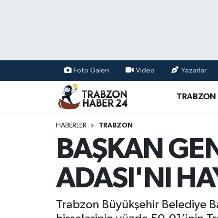
RESMÎ REKLAM
Nöbetçi Eczaneler
Hava Durumu
Foto Galeri
Video
Yazarlar
Namaz Vakitleri
TRABZON
Trafik Durumu
HABERLER
TRABZON
Süper Lig Puan Durumu ve Fikstür
BAŞKAN GEN
Tüm Manşetler
ADASI'NI HA
Son Dakika Haberleri
Trabzon Büyükşehir Belediye B
Haber Arşivi