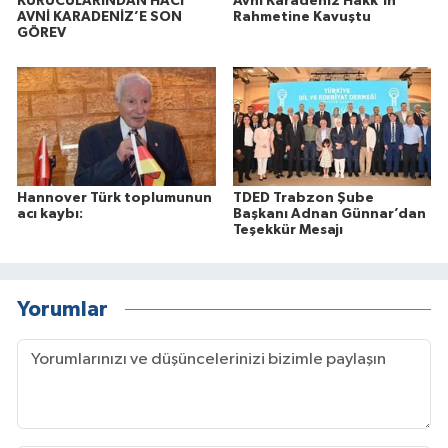
KURUCULARINDAN HACI
Avni Karadeniz Hakk'ın
AVNİ KARADENİZ’E SON
Rahmetine Kavuştu
GÖREV
Hannover Türk toplumunun
TDED Trabzon Şube
acı kaybı:
Başkanı Adnan Günnar’dan
Teşekkür Mesajı
Yorumlar