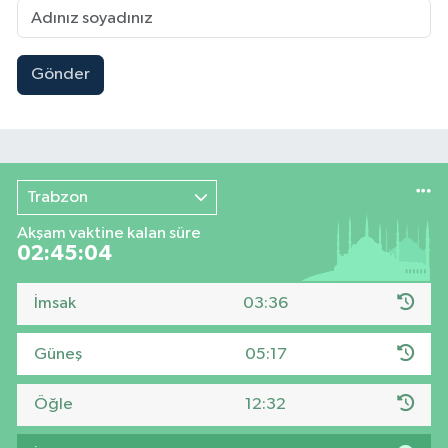
Gönder
Trabzon
Akşam vaktine kalan süre
02:45:02
İmsak
03:36
Güneş
05:17
Öğle
12:32