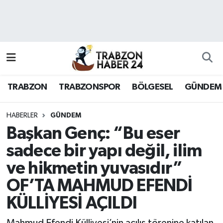
RESMÎ REKLAM
Nöbetçi Eczaneler
Hava Durumu
TRABZON
TRABZONSPOR
BÖLGESEL
GÜNDEM
Namaz Vakitleri
Trafik Durumu
HABERLER
GÜNDEM
Başkan Genç: “Bu eser
Süper Lig Puan Durumu ve Fikstür
sadece bir yapı değil, ilim
ve hikmetin yuvasıdır”
Tüm Manşetler
OF’TA MAHMUD EFENDİ
Son Dakika Haberleri
KÜLLİYESİ AÇILDI
Haber Arşivi
Mahmud Efendi Külliyesi’nin açılış törenine katılan