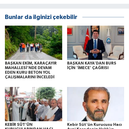
Bunlar da ilginizi çekebilir
BAŞKAN EKİM, KARAÇAYIR
BAŞKAN KAYA’DAN BURS
MAHALLESİ’NDE DEVAM
İÇİN ‘İMECE’ ÇAĞRISI
EDEN KURU BETON YOL
ÇALIŞMALARINI İNCELEDİ
KEBİR SÜT’ÜN
Kebir Süt'ün Kurucusu Hacı