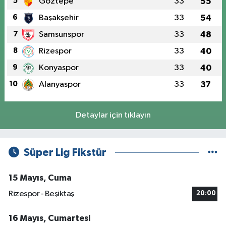
5
Göztepe
33
55
6
Başakşehir
33
54
7
Samsunspor
33
48
8
Rizespor
33
40
9
Konyaspor
33
40
10
Alanyaspor
33
37
Detaylar için tıklayın
Süper Lig Fikstür
15 Mayıs, Cuma
Rizespor - Beşiktaş
20:00
16 Mayıs, Cumartesi