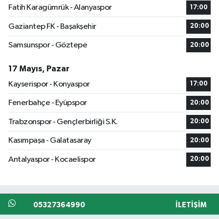
Fatih Karagümrük - Alanyaspor
17:00
Gaziantep FK - Başakşehir
20:00
Samsunspor - Göztepe
20:00
17 Mayıs, Pazar
Kayserispor - Konyaspor
17:00
Fenerbahçe - Eyüpspor
20:00
Trabzonspor - Gençlerbirliği S.K.
20:00
Kasımpaşa - Galatasaray
20:00
Antalyaspor - Kocaelispor
20:00
05327364990
İLETIŞIM