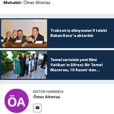
Muhabir:
Ömer Altıntaş
Trabzon iş dünyasının 9 talebi
Bakan Kacır’a aktarıldı
Temel serisinin yeni filmi
Vatikan'ın Şifresi: Bir Temel
Macerası, 10 Kasım'dan
itibaren sinemalarda seyirciyle
buluşuyo
EDITÖR HAKKINDA
Ömer Altıntaş