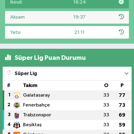
İkindi
16:24
Akşam
19:37
Yatsı
21:11
Süper Lig Puan Durumu
Süper Lig
#
Takım
O
P
1
Galatasaray
33
77
2
Fenerbahçe
33
73
3
Trabzonspor
33
69
4
Beşiktaş
33
59