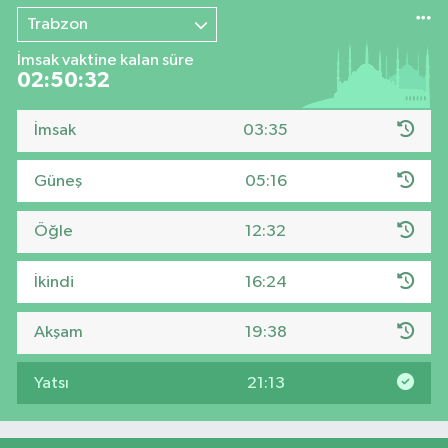
Trabzon
İmsak vaktine kalan süre
02:50:32
İmsak
03:35
Güneş
05:16
Öğle
12:32
İkindi
16:24
Akşam
19:38
Yatsı
21:13