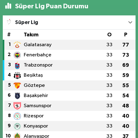
Süper Lig Puan Durumu
Süper Lig
#
Takım
O
P
1
Galatasaray
33
77
2
Fenerbahçe
33
73
3
Trabzonspor
33
69
4
Beşiktaş
33
59
5
Göztepe
33
55
6
Başakşehir
33
54
7
Samsunspor
33
48
8
Rizespor
33
40
9
Konyaspor
33
40
10
Alanyaspor
33
37