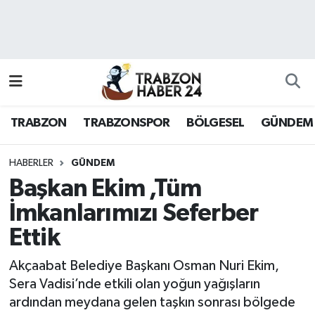
RESMÎ REKLAM
Nöbetçi Eczaneler
Hava Durumu
TRABZON
TRABZONSPOR
BÖLGESEL
GÜNDEM
Namaz Vakitleri
Trafik Durumu
HABERLER
GÜNDEM
Başkan Ekim ,Tüm
Süper Lig Puan Durumu ve Fikstür
İmkanlarımızı Seferber
Ettik
Tüm Manşetler
Akçaabat Belediye Başkanı Osman Nuri Ekim,
Son Dakika Haberleri
Sera Vadisi’nde etkili olan yoğun yağışların
ardından meydana gelen taşkın sonrası bölgede
Haber Arşivi