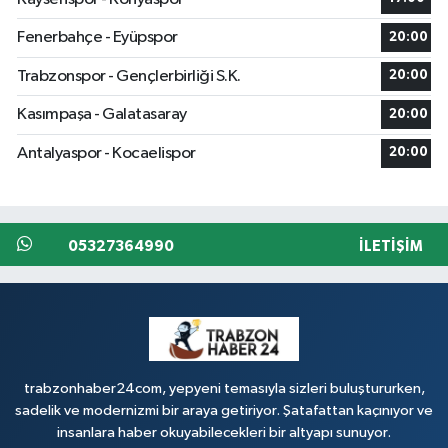
Fenerbahçe - Eyüpspor
20:00
Trabzonspor - Gençlerbirliği S.K.
20:00
Kasımpaşa - Galatasaray
20:00
Antalyaspor - Kocaelispor
20:00
05327364990
İLETIŞIM
trabzonhaber24com, yepyeni temasıyla sizleri buluştururken,
sadelik ve modernizmi bir araya getiriyor. Şatafattan kaçınıyor ve
insanlara haber okuyabilecekleri bir altyapı sunuyor.