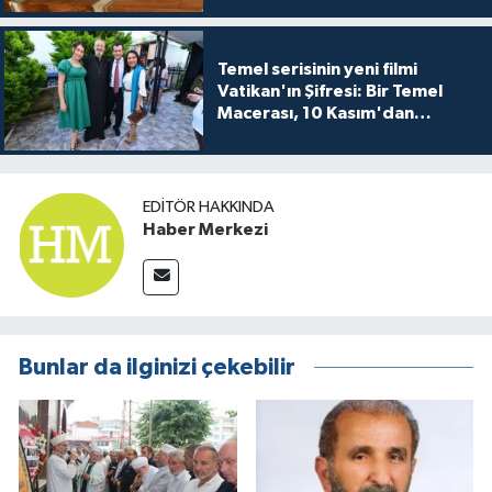
Temel serisinin yeni filmi
Vatikan'ın Şifresi: Bir Temel
Macerası, 10 Kasım'dan
itibaren sinemalarda seyirciyle
buluşuyo
EDITÖR HAKKINDA
Haber Merkezi
Bunlar da ilginizi çekebilir