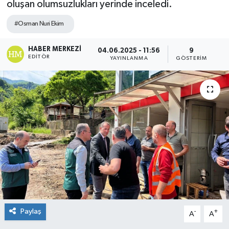
oluşan olumsuzlukları yerinde inceledi.
#Osman Nuri Ekim
HABER MERKEZI
04.06.2025 - 11:56
9
EDITÖR
YAYINLANMA
GÖSTERIM
Paylaş
-
+
A
A