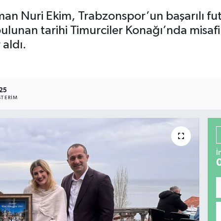
an Nuri Ekim, Trabzonspor’un başarılı fu
bulunan tarihi Timurciler Konağı’nda misaf
 aldı.
25
TERIM
İ