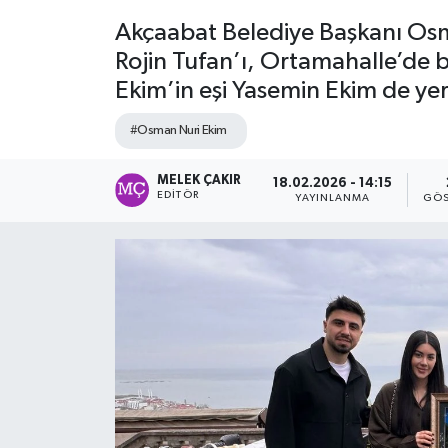
Akçaabat Belediye Başkanı Osm
Rojin Tufan’ı, Ortamahalle’de 
Ekim’in eşi Yasemin Ekim de yer
#Osman Nuri Ekim
MELEK ÇAKIR
18.02.2026 - 14:15
EDITÖR
YAYINLANMA
GÖS