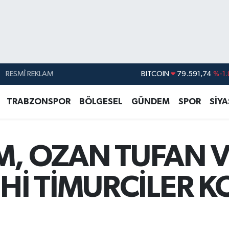
RESMÎ REKLAM
DOLAR
45,43620
%0.
EURO
53,38690
%0.
TRABZONSPOR
BÖLGESEL
GÜNDEM
SPOR
SİY
STERLİN
61,60380
%0.
G.ALTIN
6862,09000
%0.
, OZAN TUFAN VE
BİST100
14.598,00
BITCOIN
79.591,74
%-1.
İHİ TİMURCİLER 