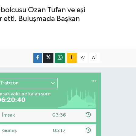
tbolcusu Ozan Tufan ve eşi
ir etti. Buluşmada Başkan
-
+
A
A
Trabzon
msak vaktine kalan süre
06:20:38
İmsak
03:36
Güneş
05:17