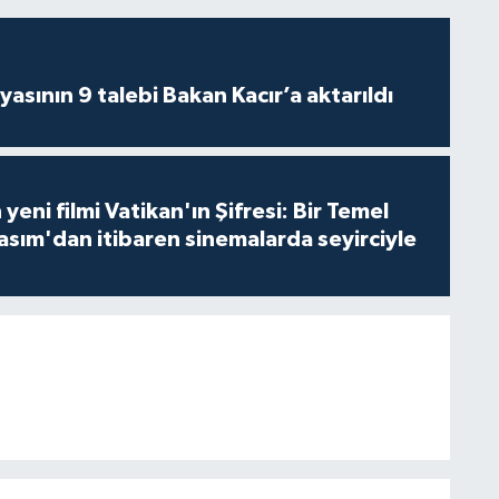
asının 9 talebi Bakan Kacır’a aktarıldı
 yeni filmi Vatikan'ın Şifresi: Bir Temel
asım'dan itibaren sinemalarda seyirciyle