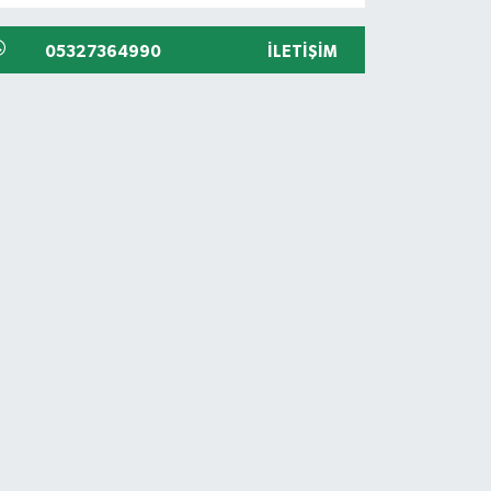
05327364990
İLETIŞIM