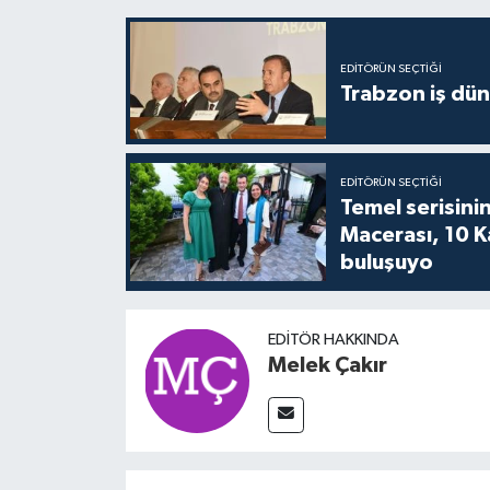
EDITÖRÜN SEÇTIĞI
Trabzon iş düny
EDITÖRÜN SEÇTIĞI
Temel serisinin
Macerası, 10 K
buluşuyo
EDITÖR HAKKINDA
Melek Çakır