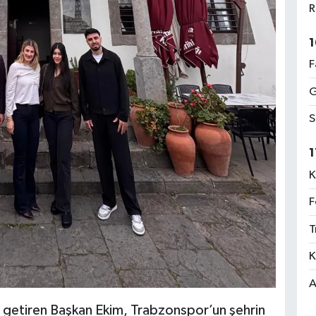
R
1
F
G
S
1
K
F
T
K
A
 getiren Başkan Ekim, Trabzonspor’un şehrin