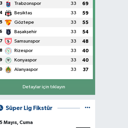
3
Trabzonspor
33
69
4
Beşiktaş
33
59
5
Göztepe
33
55
6
Başakşehir
33
54
7
Samsunspor
33
48
8
Rizespor
33
40
9
Konyaspor
33
40
0
Alanyaspor
33
37
Detaylar için tıklayın
Süper Lig Fikstür
5 Mayıs, Cuma