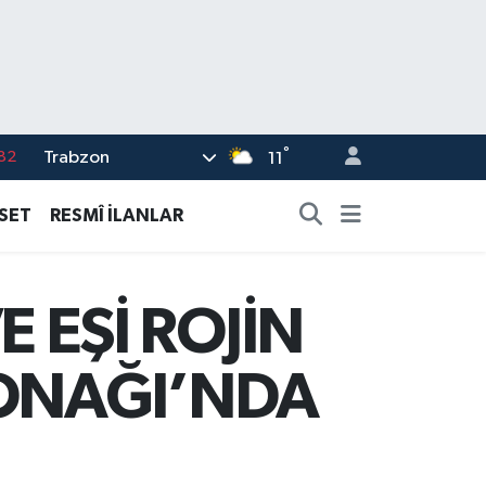
°
Trabzon
02
11
19
ASET
RESMÎ İLANLAR
18
19
 EŞİ ROJİN
%0
82
KONAĞI’NDA