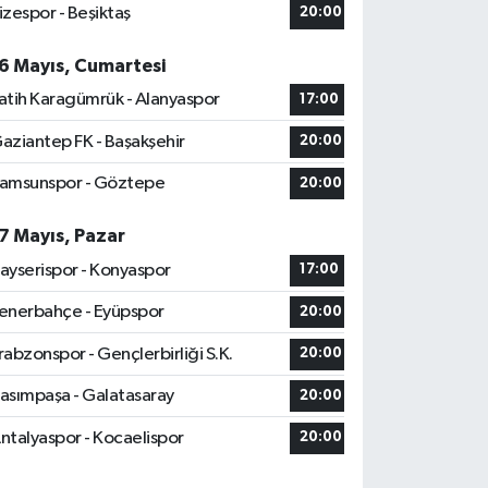
izespor - Beşiktaş
20:00
6 Mayıs, Cumartesi
atih Karagümrük - Alanyaspor
17:00
aziantep FK - Başakşehir
20:00
amsunspor - Göztepe
20:00
7 Mayıs, Pazar
ayserispor - Konyaspor
17:00
enerbahçe - Eyüpspor
20:00
rabzonspor - Gençlerbirliği S.K.
20:00
asımpaşa - Galatasaray
20:00
ntalyaspor - Kocaelispor
20:00