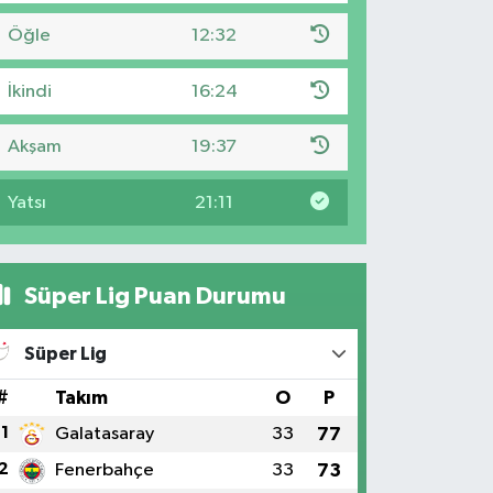
Öğle
12:32
İkindi
16:24
Akşam
19:37
Yatsı
21:11
Süper Lig Puan Durumu
Süper Lig
#
Takım
O
P
1
Galatasaray
33
77
2
Fenerbahçe
33
73