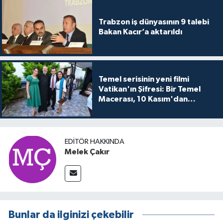
Trabzon iş dünyasının 9 talebi
Bakan Kacır’a aktarıldı
Temel serisinin yeni filmi
Vatikan'ın Şifresi: Bir Temel
Macerası, 10 Kasım'dan
itibaren sinemalarda seyirciyle
buluşuyo
EDITÖR HAKKINDA
Melek Çakır
Bunlar da ilginizi çekebilir