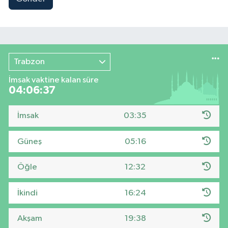
Trabzon
İmsak vaktine kalan süre
04:06:36
İmsak
03:35
Güneş
05:16
Öğle
12:32
İkindi
16:24
Akşam
19:38