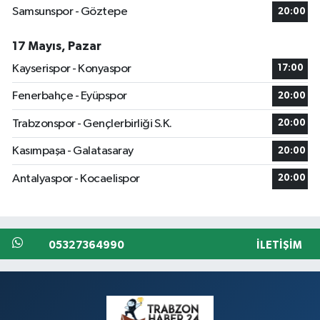
Samsunspor - Göztepe
20:00
17 Mayıs, Pazar
Kayserispor - Konyaspor
17:00
Fenerbahçe - Eyüpspor
20:00
Trabzonspor - Gençlerbirliği S.K.
20:00
Kasımpaşa - Galatasaray
20:00
Antalyaspor - Kocaelispor
20:00
05327364990
İLETIŞIM