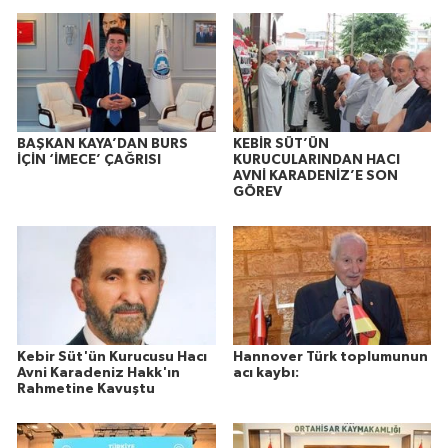
BAŞKAN KAYA’DAN BURS
KEBİR SÜT’ÜN
İÇİN ‘İMECE’ ÇAĞRISI
KURUCULARINDAN HACI
AVNİ KARADENİZ’E SON
GÖREV
Kebir Süt'ün Kurucusu Hacı
Hannover Türk toplumunun
Avni Karadeniz Hakk'ın
acı kaybı:
Rahmetine Kavuştu