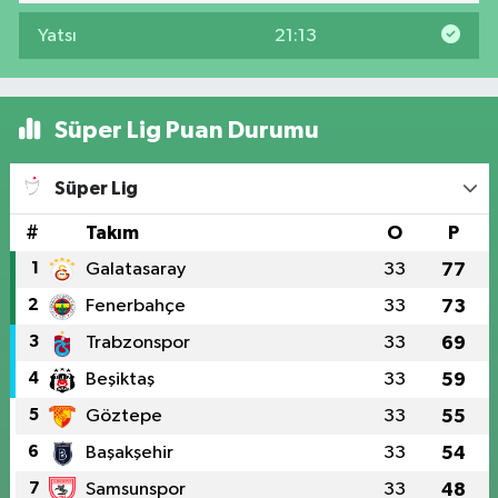
Yatsı
21:13
Süper Lig Puan Durumu
Süper Lig
#
Takım
O
P
1
Galatasaray
33
77
2
Fenerbahçe
33
73
3
Trabzonspor
33
69
4
Beşiktaş
33
59
5
Göztepe
33
55
6
Başakşehir
33
54
7
Samsunspor
33
48