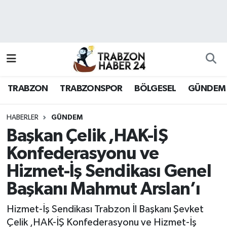
RESMÎ REKLAM
Nöbetçi Eczaneler
Hava Durumu
TRABZON
TRABZONSPOR
BÖLGESEL
GÜNDEM
Namaz Vakitleri
Trafik Durumu
HABERLER
GÜNDEM
Başkan Çelik ,HAK-İŞ
Süper Lig Puan Durumu ve Fikstür
Konfederasyonu ve
Hizmet-İş Sendikası Genel
Tüm Manşetler
Başkanı Mahmut Arslan’ı
Son Dakika Haberleri
Hizmet-İş Sendikası Trabzon İl Başkanı Şevket
Haber Arşivi
Çelik ,HAK-İŞ Konfederasyonu ve Hizmet-İş