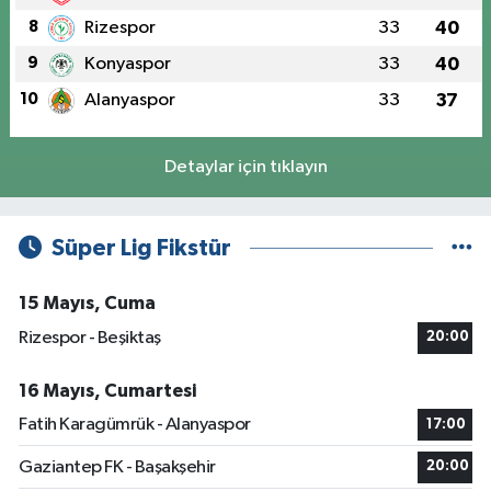
8
Rizespor
33
40
9
Konyaspor
33
40
10
Alanyaspor
33
37
Detaylar için tıklayın
Süper Lig Fikstür
15 Mayıs, Cuma
Rizespor - Beşiktaş
20:00
16 Mayıs, Cumartesi
Fatih Karagümrük - Alanyaspor
17:00
Gaziantep FK - Başakşehir
20:00