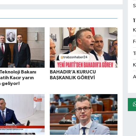
S
1
K
F
T
K
Teknoloji Bakanı
BAHADIR’A KURUCU
A
tih Kacır yarın
BAŞKANLIK GÖREVİ
 geliyor!