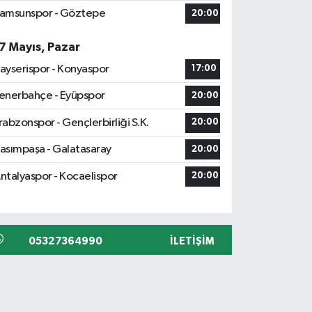
amsunspor - Göztepe
20:00
7 Mayıs, Pazar
ayserispor - Konyaspor
17:00
enerbahçe - Eyüpspor
20:00
rabzonspor - Gençlerbirliği S.K.
20:00
asımpaşa - Galatasaray
20:00
ntalyaspor - Kocaelispor
20:00
05327364990
İLETIŞIM