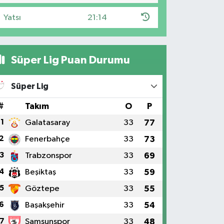
Yatsı
21:14
Süper Lig Puan Durumu
Süper Lig
#
Takım
O
P
1
Galatasaray
33
77
2
Fenerbahçe
33
73
3
Trabzonspor
33
69
4
Beşiktaş
33
59
5
Göztepe
33
55
6
Başakşehir
33
54
7
Samsunspor
33
48