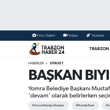
RESMÎ REKLAM
Nöbetçi Eczaneler
Hava Durumu
Foto Galeri
Video
Yazarlar
Namaz Vakitleri
TRABZON
Trafik Durumu
HABERLER
SİYASET
Süper Lig Puan Durumu ve Fikstür
BAŞKAN BIY
Tüm Manşetler
Yomra Belediye Başkanı Mustafa 
Son Dakika Haberleri
'devam' olarak belirlerken seçi
#Yomra Belediye Başkanı
#Mustafa Bıyık
#Se
Haber Arşivi