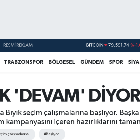
RESMÎ REKLAM
BITCOIN
79.591,74
%-1.
DOLAR
45,43620
%0.
TRABZONSPOR
BÖLGESEL
GÜNDEM
SPOR
SİY
EURO
53,38690
%0.
STERLİN
61,60380
%0.
IK 'DEVAM' DİYO
G.ALTIN
6862,09000
%0.
BİST100
14.598,00
Bıyık seçim çalışmalarına başlıyor. Başkan
m kampanyasını içeren hazırlıklarını tama
çim çalışmalarına
#Başlıyor