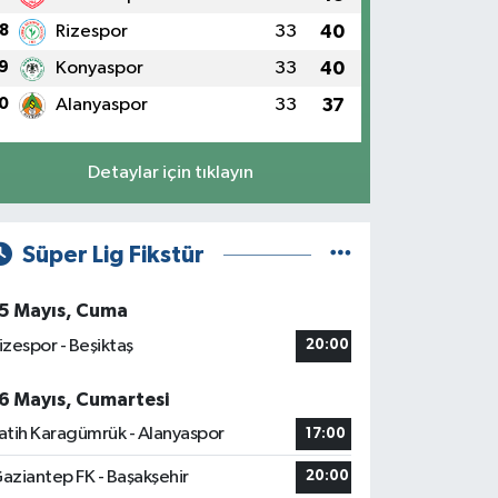
8
Rizespor
33
40
9
Konyaspor
33
40
0
Alanyaspor
33
37
Detaylar için tıklayın
Süper Lig Fikstür
5 Mayıs, Cuma
izespor - Beşiktaş
20:00
6 Mayıs, Cumartesi
atih Karagümrük - Alanyaspor
17:00
aziantep FK - Başakşehir
20:00