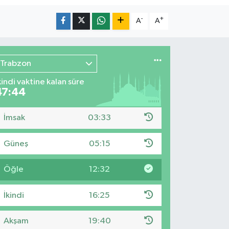
-
+
A
A
Trabzon
kindi vaktine kalan süre
47:43
İmsak
03:33
Güneş
05:15
Öğle
12:32
İkindi
16:25
Akşam
19:40