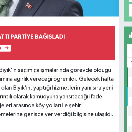
TTI PARTİYE BAĞIŞLADI
e
 Bıyık'ın seçim çalışmalarında görevde olduğu
ımına ağırlık vereceği öğrenildi. Gelecek hafta
lan Bıyık'ın, yaptığı hizmetlerin yanı sıra yeni
yrıntılı olarak kamuoyuna yansıtacağı ifade
leri arasında köy yolları ile şehir
lerine genişce yer verdiği bilgisine ulaşıldı.