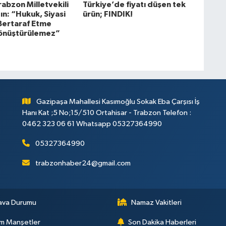
Trabzon Milletvekili
Türkiye’de fiyatı düşen tek
ın: “Hukuk, Siyasi
ürün; FINDIK!
 Bertaraf Etme
Dönüştürülemez”
Gazipaşa Mahallesi Kasımoğlu Sokak Eba Çarşısı İş
Hanı Kat ;5 No;15/510 Ortahisar - Trabzon Telefon :
0462 323 06 61 Whatsapp 05327364990
05327364990
trabzonhaber24@gmail.com
ava Durumu
Namaz Vakitleri
m Manşetler
Son Dakika Haberleri