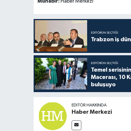
Muhabir:
Haber Merkezi
EDITÖRÜN SEÇTIĞI
Trabzon iş düny
EDITÖRÜN SEÇTIĞI
Temel serisinin
Macerası, 10 K
buluşuyo
EDITÖR HAKKINDA
Haber Merkezi