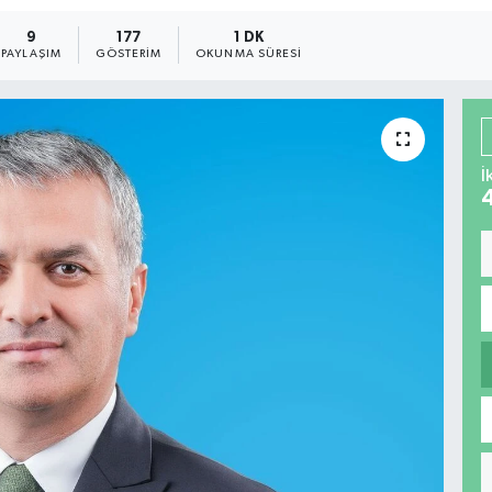
9
177
1 DK
PAYLAŞIM
GÖSTERIM
OKUNMA SÜRESI
İ