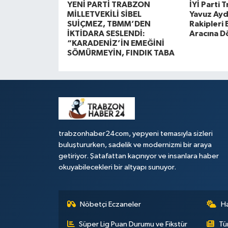
YENİ PARTİ TRABZON
İYİ Parti 
MİLLETVEKİLİ SİBEL
Yavuz Ayd
SUİÇMEZ, TBMM’DEN
Rakipleri
İKTİDARA SESLENDİ:
Aracına 
“KARADENİZ’İN EMEĞİNİ
SÖMÜRMEYİN, FINDIK TABA
trabzonhaber24com, yepyeni temasıyla sizleri
buluştururken, sadelik ve modernizmi bir araya
getiriyor. Şatafattan kaçınıyor ve insanlara haber
okuyabilecekleri bir altyapı sunuyor.
Nöbetçi Eczaneler
H
Süper Lig Puan Durumu ve Fikstür
Tü