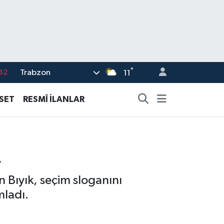
°
Trabzon
82
11
02
ASET
RESMÎ İLANLAR
19
18
R
19
%0
 Bıyık, seçim sloganını
mladı.