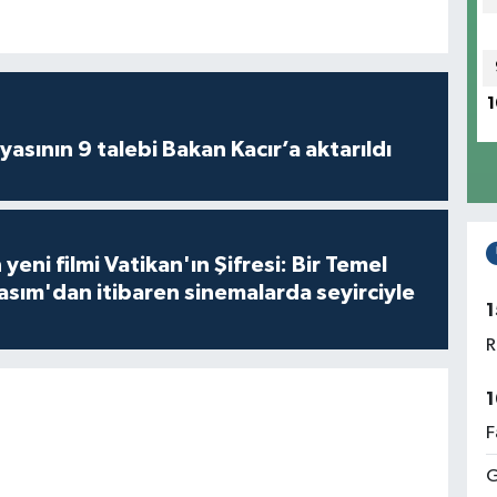
1
asının 9 talebi Bakan Kacır’a aktarıldı
 yeni filmi Vatikan'ın Şifresi: Bir Temel
asım'dan itibaren sinemalarda seyirciyle
1
R
1
F
G