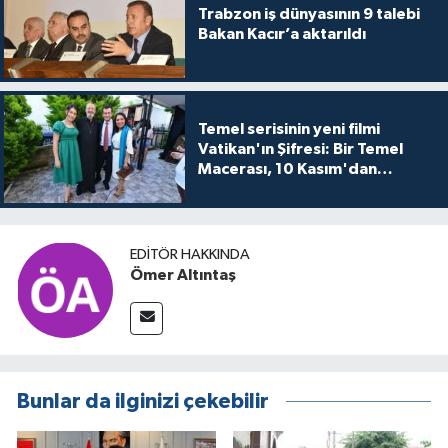
Trabzon iş dünyasının 9 talebi
Bakan Kacır’a aktarıldı
Temel serisinin yeni filmi
Vatikan'ın Şifresi: Bir Temel
Macerası, 10 Kasım'dan
itibaren sinemalarda seyirciyle
buluşuyo
EDITÖR HAKKINDA
Ömer Altıntaş
Bunlar da ilginizi çekebilir