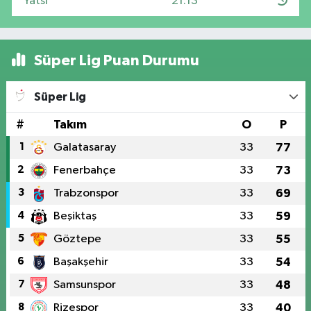
Yatsı
21:13
Süper Lig Puan Durumu
Süper Lig
#
Takım
O
P
1
Galatasaray
33
77
2
Fenerbahçe
33
73
3
Trabzonspor
33
69
4
Beşiktaş
33
59
5
Göztepe
33
55
6
Başakşehir
33
54
7
Samsunspor
33
48
8
Rizespor
33
40