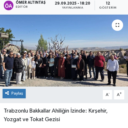
ÖMER ALTINTAŞ
29.09.2025 - 18:20
12
EDITÖR
YAYINLANMA
GÖSTERIM
Paylaş
-
+
A
A
Trabzonlu Bakkallar Ahiliğin İzinde: Kırşehir,
Yozgat ve Tokat Gezisi