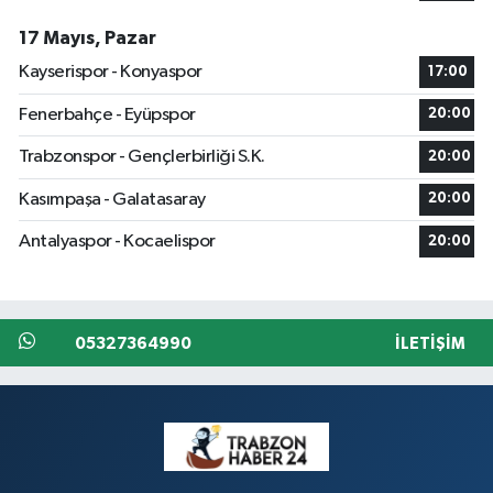
17 Mayıs, Pazar
Kayserispor - Konyaspor
17:00
Fenerbahçe - Eyüpspor
20:00
Trabzonspor - Gençlerbirliği S.K.
20:00
Kasımpaşa - Galatasaray
20:00
Antalyaspor - Kocaelispor
20:00
05327364990
İLETIŞIM