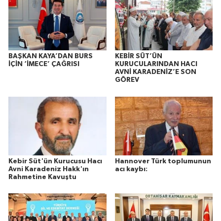
BAŞKAN KAYA’DAN BURS
KEBİR SÜT’ÜN
İÇİN ‘İMECE’ ÇAĞRISI
KURUCULARINDAN HACI
AVNİ KARADENİZ’E SON
GÖREV
Kebir Süt'ün Kurucusu Hacı
Hannover Türk toplumunun
Avni Karadeniz Hakk'ın
acı kaybı:
Rahmetine Kavuştu