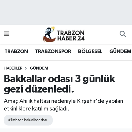
RESMÎ REKLAM
Nöbetçi Eczaneler
Hava Durumu
TRABZON
TRABZONSPOR
BÖLGESEL
GÜNDEM
Namaz Vakitleri
Trafik Durumu
HABERLER
GÜNDEM
Bakkallar odası 3 günlük
Süper Lig Puan Durumu ve Fikstür
gezi düzenledi.
Tüm Manşetler
Amaç Ahilik haftası nedeniyle Kırşehir'de yapılan
etkinliklere katılım sağladı.
Son Dakika Haberleri
#Trabzon bakkallar odası
Haber Arşivi