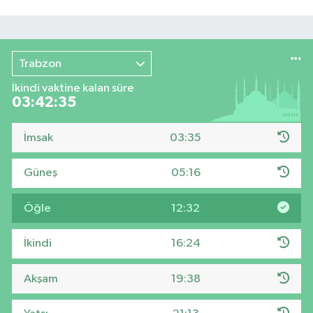
Trabzon
İkindi vaktine kalan süre
03:42:34
İmsak
03:35
Güneş
05:16
Öğle
12:32
İkindi
16:24
Akşam
19:38