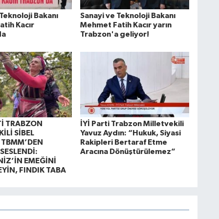
Teknoloji Bakanı
Sanayi ve Teknoloji Bakanı
tih Kacır
Mehmet Fatih Kacır yarın
da
Trabzon'a geliyor!
Tİ TRABZON
İYİ Parti Trabzon Milletvekili
İLİ SİBEL
Yavuz Aydın: “Hukuk, Siyasi
, TBMM’DEN
Rakipleri Bertaraf Etme
 SESLENDİ:
Aracına Dönüştürülemez”
İZ’İN EMEĞİNİ
İN, FINDIK TABA