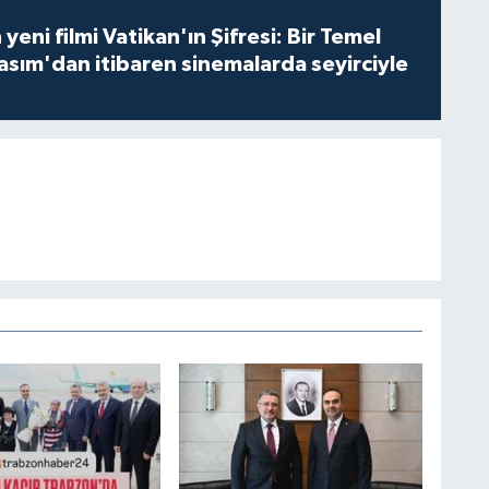
 yeni filmi Vatikan'ın Şifresi: Bir Temel
asım'dan itibaren sinemalarda seyirciyle