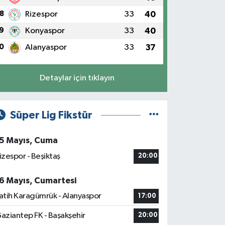
8
Rizespor
33
40
9
Konyaspor
33
40
0
Alanyaspor
33
37
Detaylar için tıklayın
Süper Lig Fikstür
5 Mayıs, Cuma
izespor - Beşiktaş
20:00
6 Mayıs, Cumartesi
atih Karagümrük - Alanyaspor
17:00
aziantep FK - Başakşehir
20:00