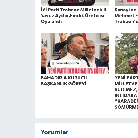
İYİ Parti Trabzon Milletvekili
Sanayi ve 
Yavuz Aydın,Fındık Üreticisi
Mehmet Fa
Oyalandı
Trabzon’
BAHADIR’A KURUCU
YENİ PAR
BAŞKANLIK GÖREVİ
MİLLETVEK
SUİÇMEZ
İKTİDARA
“KARADEN
SÖMÜRMEY
Yorumlar