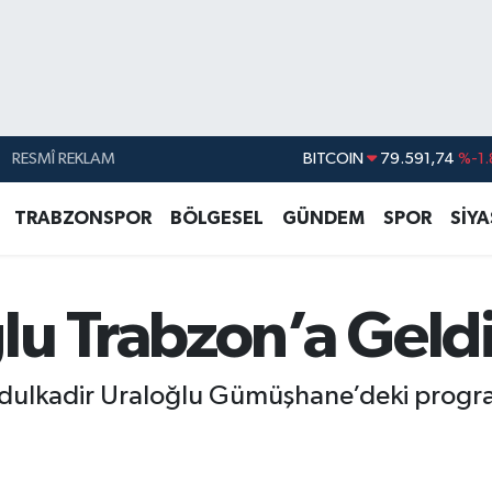
RESMÎ REKLAM
DOLAR
45,43620
%0.
EURO
53,38690
%0.
TRABZONSPOR
BÖLGESEL
GÜNDEM
SPOR
SİY
STERLİN
61,60380
%0.
G.ALTIN
6862,09000
%0.
lu Trabzon’a Geld
BİST100
14.598,00
BITCOIN
79.591,74
%-1.
bdulkadir Uraloğlu Gümüşhane’deki progr