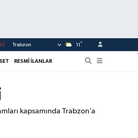
°
Trabzon
02
11
19
ASET
RESMÎ İLANLAR
18
19
i
%0
82
amları kapsamında Trabzon’a