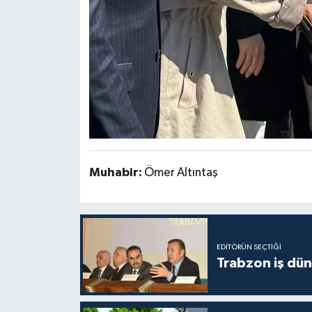
Muhabir:
Ömer Altıntaş
EDITÖRÜN SEÇTIĞI
Trabzon iş düny