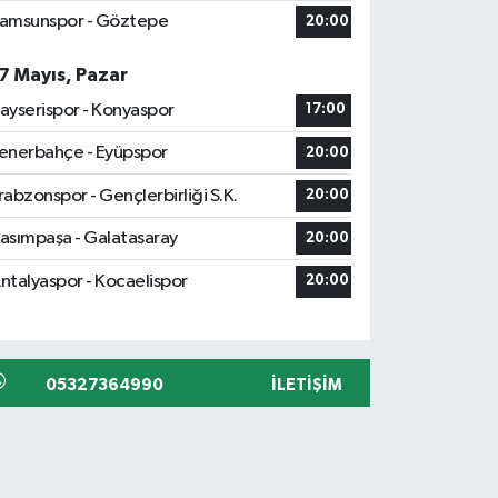
amsunspor - Göztepe
20:00
7 Mayıs, Pazar
ayserispor - Konyaspor
17:00
enerbahçe - Eyüpspor
20:00
rabzonspor - Gençlerbirliği S.K.
20:00
asımpaşa - Galatasaray
20:00
ntalyaspor - Kocaelispor
20:00
05327364990
İLETIŞIM