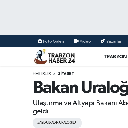
RESMÎ REKLAM
Nöbetçi Eczaneler
Hava Durumu
Foto Galeri
Video
Yazarlar
Namaz Vakitleri
TRABZON
Trafik Durumu
HABERLER
SİYASET
Süper Lig Puan Durumu ve Fikstür
Bakan Uraloğ
Tüm Manşetler
Ulaştırma ve Altyapı Bakanı A
Son Dakika Haberleri
geldi.
#ABDULKADİR URALOĞLU
Haber Arşivi