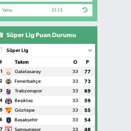
Yatsı
21:13
Süper Lig Puan Durumu
Süper Lig
#
Takım
O
P
1
Galatasaray
33
77
2
Fenerbahçe
33
73
3
Trabzonspor
33
69
4
Beşiktaş
33
59
5
Göztepe
33
55
6
Başakşehir
33
54
7
Samsunspor
33
48