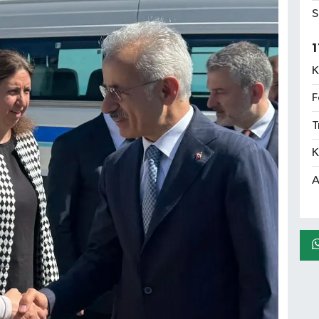
S
1
K
F
T
K
A