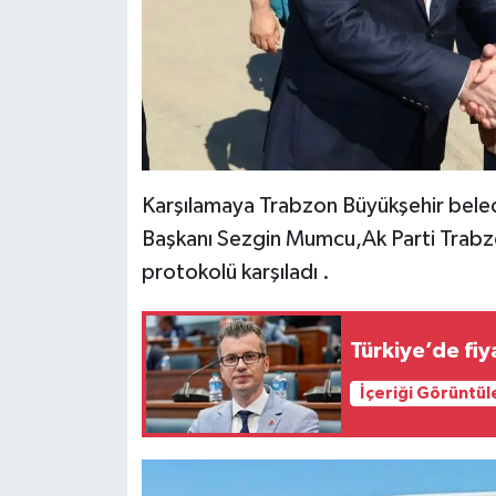
Karşılamaya Trabzon Büyükşehir beled
Başkanı Sezgin Mumcu,Ak Parti Trabzon 
protokolü karşıladı .
Türkiye’de fiy
İçeriği Görüntül