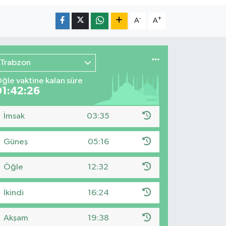
-
+
A
A
Trabzon
ğle vaktine kalan süre
01:42:24
İmsak
03:35
Güneş
05:16
Öğle
12:32
İkindi
16:24
Akşam
19:38