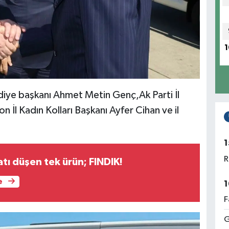
1
iye başkanı Ahmet Metin Genç,Ak Parti İl
İl Kadın Kolları Başkanı Ayfer Cihan ve il
1
R
atı düşen tek ürün; FINDIK!
e
1
F
G