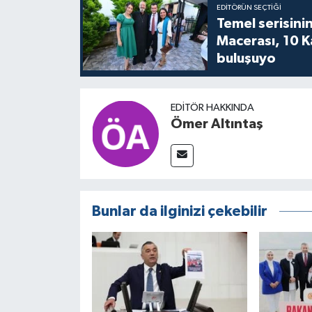
EDITÖRÜN SEÇTIĞI
Temel serisinin
Macerası, 10 K
buluşuyo
EDITÖR HAKKINDA
Ömer Altıntaş
Bunlar da ilginizi çekebilir