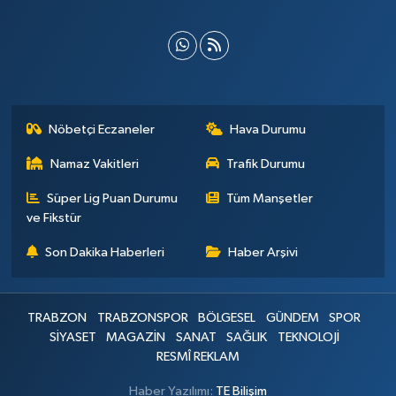
Nöbetçi Eczaneler
Hava Durumu
Namaz Vakitleri
Trafik Durumu
Süper Lig Puan Durumu
Tüm Manşetler
ve Fikstür
Son Dakika Haberleri
Haber Arşivi
TRABZON
TRABZONSPOR
BÖLGESEL
GÜNDEM
SPOR
SİYASET
MAGAZİN
SANAT
SAĞLIK
TEKNOLOJİ
RESMÎ REKLAM
Haber Yazılımı:
TE Bilişim