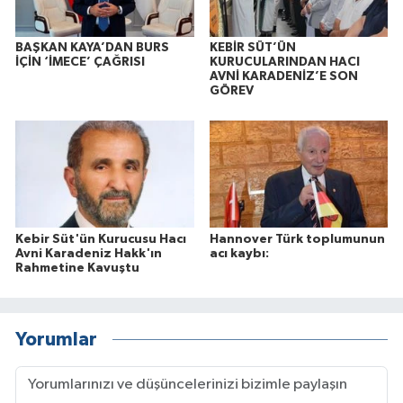
BAŞKAN KAYA’DAN BURS
KEBİR SÜT’ÜN
İÇİN ‘İMECE’ ÇAĞRISI
KURUCULARINDAN HACI
AVNİ KARADENİZ’E SON
GÖREV
Kebir Süt'ün Kurucusu Hacı
Hannover Türk toplumunun
Avni Karadeniz Hakk'ın
acı kaybı:
Rahmetine Kavuştu
Yorumlar