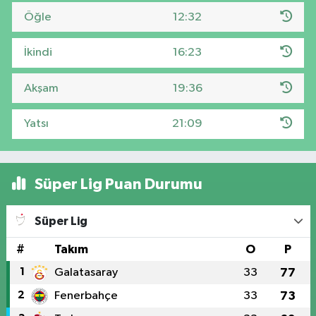
Öğle
12:32
İkindi
16:23
Akşam
19:36
Yatsı
21:09
Süper Lig Puan Durumu
Süper Lig
#
Takım
O
P
1
Galatasaray
33
77
2
Fenerbahçe
33
73