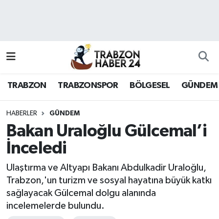
RESMÎ REKLAM
Nöbetçi Eczaneler
Hava Durumu
TRABZON
TRABZONSPOR
BÖLGESEL
GÜNDEM
Namaz Vakitleri
Trafik Durumu
HABERLER
GÜNDEM
Bakan Uraloğlu Gülcemal’i
Süper Lig Puan Durumu ve Fikstür
İnceledi
Tüm Manşetler
Ulaştırma ve Altyapı Bakanı Abdulkadir Uraloğlu,
Trabzon,'un turizm ve sosyal hayatına büyük katkı
Son Dakika Haberleri
sağlayacak Gülcemal dolgu alanında
incelemelerde bulundu.
Haber Arşivi