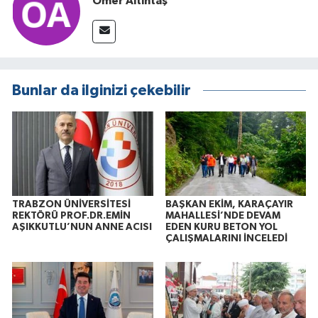
Ömer Altıntaş
Bunlar da ilginizi çekebilir
TRABZON ÜNİVERSİTESİ
BAŞKAN EKİM, KARAÇAYIR
REKTÖRÜ PROF.DR.EMİN
MAHALLESİ’NDE DEVAM
AŞIKKUTLU’NUN ANNE ACISI
EDEN KURU BETON YOL
ÇALIŞMALARINI İNCELEDİ