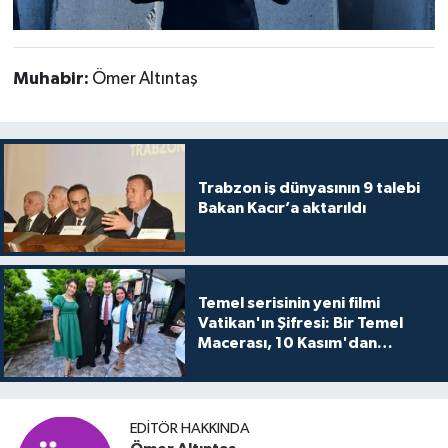
Muhabir:
Ömer Altıntaş
Trabzon iş dünyasının 9 talebi
Bakan Kacır’a aktarıldı
Temel serisinin yeni filmi
Vatikan'ın Şifresi: Bir Temel
Macerası, 10 Kasım'dan
itibaren sinemalarda seyirciyle
buluşuyo
EDITÖR HAKKINDA