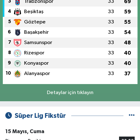
3
Trabzonspor
33
69
4
Beşiktaş
33
59
5
Göztepe
33
55
6
Başakşehir
33
54
7
Samsunspor
33
48
8
Rizespor
33
40
9
Konyaspor
33
40
10
Alanyaspor
33
37
Detaylar için tıklayın
Süper Lig Fikstür
15 Mayıs, Cuma