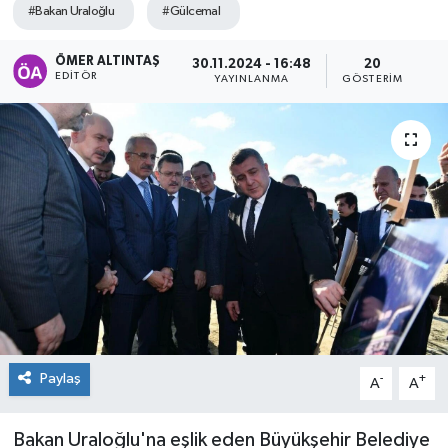
#Bakan Uraloğlu
#Gülcemal
ÖMER ALTINTAŞ
30.11.2024 - 16:48
20
EDITÖR
YAYINLANMA
GÖSTERIM
Paylaş
-
+
A
A
Bakan Uraloğlu'na eşlik eden Büyükşehir Belediye