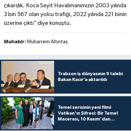
çıkardık. Koca Seyit Havalimanımızın 2003 yılında
3 bin 567 olan yolcu trafiği, 2022 yılında 221 binin
üzerine çıktı" diye konuştu.
Muhabir:
Muharrem Altıntaş
Trabzon iş dünyasının 9 talebi
Bakan Kacır’a aktarıldı
Temel serisinin yeni filmi
Vatikan'ın Şifresi: Bir Temel
Macerası, 10 Kasım'dan
itibaren sinemalarda seyirciyle
buluşuyo