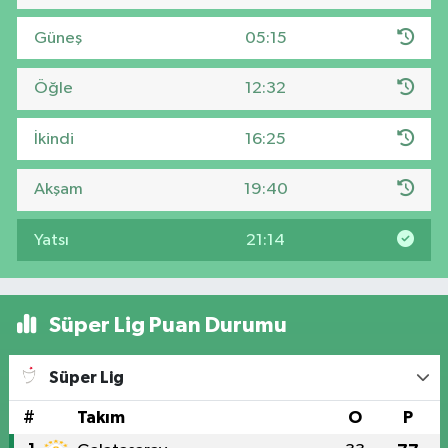
Güneş
05:15
Öğle
12:32
İkindi
16:25
Akşam
19:40
Yatsı
21:14
Süper Lig Puan Durumu
Süper Lig
#
Takım
O
P