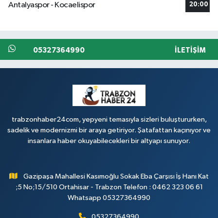
Antalyaspor - Kocaelispor
20:00
05327364990
İLETIŞIM
trabzonhaber24com, yepyeni temasıyla sizleri buluştururken,
sadelik ve modernizmi bir araya getiriyor. Şatafattan kaçınıyor ve
insanlara haber okuyabilecekleri bir altyapı sunuyor.
Gazipaşa Mahallesi Kasımoğlu Sokak Eba Çarşısı İş Hanı Kat
;5 No;15/510 Ortahisar - Trabzon Telefon : 0462 323 06 61
Whatsapp 05327364990
05327364990