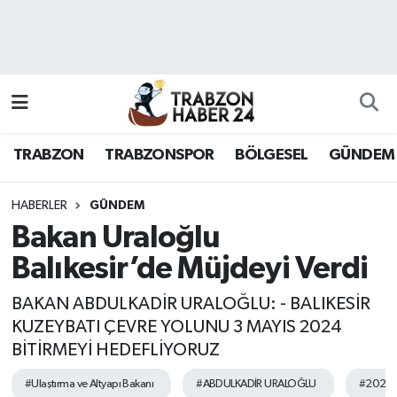
RESMÎ REKLAM
Nöbetçi Eczaneler
Hava Durumu
TRABZON
TRABZONSPOR
BÖLGESEL
GÜNDEM
Namaz Vakitleri
Trafik Durumu
HABERLER
GÜNDEM
Bakan Uraloğlu
Süper Lig Puan Durumu ve Fikstür
Balıkesir’de Müjdeyi Verdi
Tüm Manşetler
BAKAN ABDULKADİR URALOĞLU: - BALIKESİR
KUZEYBATI ÇEVRE YOLUNU 3 MAYIS 2024
Son Dakika Haberleri
BİTİRMEYİ HEDEFLİYORUZ
Haber Arşivi
#Ulaştırma ve Altyapı Bakanı
#ABDULKADİR URALOĞLU
#2023 yı