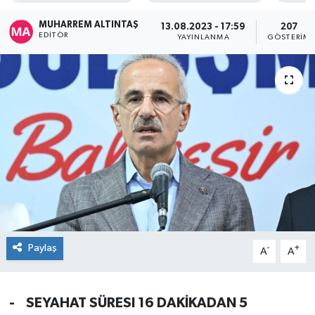
MUHARREM ALTINTAŞ
13.08.2023 - 17:59
207
EDITÖR
YAYINLANMA
GÖSTERIM
Paylaş
-
+
A
A
- SEYAHAT SÜRESI 16 DAKİKADAN 5