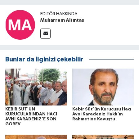
EDITÖR HAKKINDA
Muharrem Altıntaş
Bunlar da ilginizi çekebilir
KEBİR SÜT’ÜN
Kebir Süt'ün Kurucusu Hacı
KURUCULARINDAN HACI
Avni Karadeniz Hakk'ın
AVNİ KARADENİZ’E SON
Rahmetine Kavuştu
GÖREV