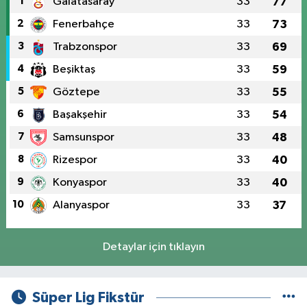
1
Galatasaray
33
77
2
Fenerbahçe
33
73
3
Trabzonspor
33
69
4
Beşiktaş
33
59
5
Göztepe
33
55
6
Başakşehir
33
54
7
Samsunspor
33
48
8
Rizespor
33
40
9
Konyaspor
33
40
10
Alanyaspor
33
37
Detaylar için tıklayın
Süper Lig Fikstür