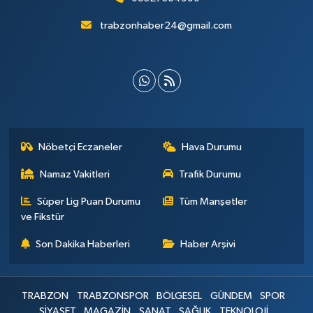
trabzonhaber24@gmail.com
Nöbetçi Eczaneler
Hava Durumu
Namaz Vakitleri
Trafik Durumu
Süper Lig Puan Durumu
Tüm Manşetler
ve Fikstür
Son Dakika Haberleri
Haber Arşivi
TRABZON
TRABZONSPOR
BÖLGESEL
GÜNDEM
SPOR
SİYASET
MAGAZİN
SANAT
SAĞLIK
TEKNOLOJİ