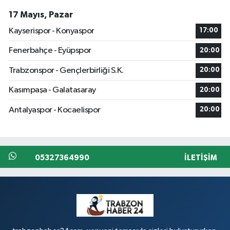
17 Mayıs, Pazar
Kayserispor - Konyaspor
17:00
Fenerbahçe - Eyüpspor
20:00
Trabzonspor - Gençlerbirliği S.K.
20:00
Kasımpaşa - Galatasaray
20:00
Antalyaspor - Kocaelispor
20:00
05327364990
İLETIŞIM