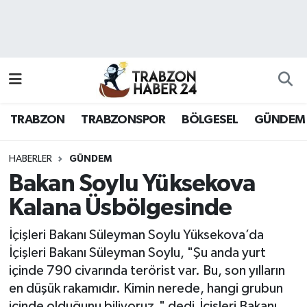
RESMÎ REKLAM
Nöbetçi Eczaneler
Hava Durumu
TRABZON
TRABZONSPOR
BÖLGESEL
GÜNDEM
Namaz Vakitleri
Trafik Durumu
HABERLER
GÜNDEM
Bakan Soylu Yüksekova
Süper Lig Puan Durumu ve Fikstür
Kalana Üsbölgesinde
Tüm Manşetler
İçişleri Bakanı Süleyman Soylu Yüksekova’da
İçişleri Bakanı Süleyman Soylu, "Şu anda yurt
Son Dakika Haberleri
içinde 790 civarında terörist var. Bu, son yılların
en düşük rakamıdır. Kimin nerede, hangi grubun
Haber Arşivi
içinde olduğunu biliyoruz." dedi.İçişleri Bakanı