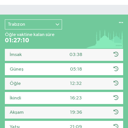
Trabzon
Öğle vaktine kalan süre
01:27:09
İmsak
03:38
Güneş
05:18
Öğle
12:32
İkindi
16:23
Akşam
19:36
Yatsı
21:09