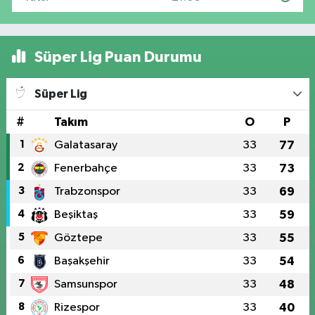
Süper Lig Puan Durumu
Süper Lig
#
Takım
O
P
1
Galatasaray
33
77
2
Fenerbahçe
33
73
3
Trabzonspor
33
69
4
Beşiktaş
33
59
5
Göztepe
33
55
6
Başakşehir
33
54
7
Samsunspor
33
48
8
Rizespor
33
40