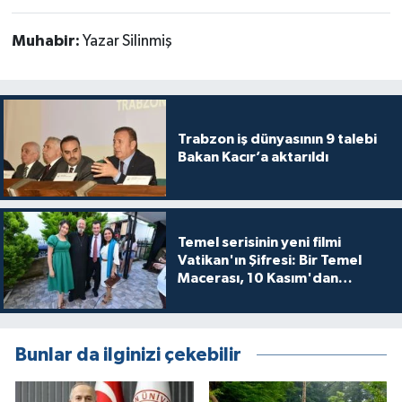
Muhabir:
Yazar Silinmiş
Trabzon iş dünyasının 9 talebi
Bakan Kacır’a aktarıldı
Temel serisinin yeni filmi
Vatikan'ın Şifresi: Bir Temel
Macerası, 10 Kasım'dan
itibaren sinemalarda seyirciyle
buluşuyo
Bunlar da ilginizi çekebilir