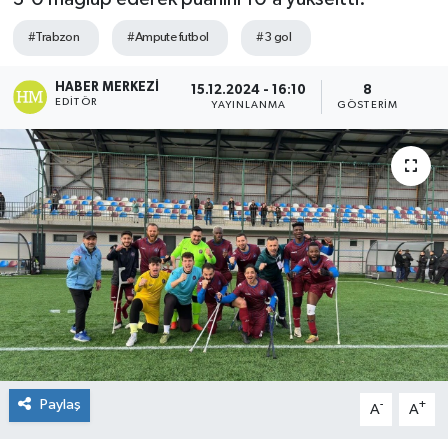
#Trabzon
#Ampute futbol
#3 gol
HABER MERKEZI
15.12.2024 - 16:10
8
EDITÖR
YAYINLANMA
GÖSTERIM
Paylaş
-
+
A
A