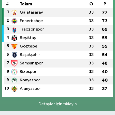
#
Takım
O
P
1
Galatasaray
33
77
2
Fenerbahçe
33
73
3
Trabzonspor
33
69
4
Beşiktaş
33
59
5
Göztepe
33
55
6
Başakşehir
33
54
7
Samsunspor
33
48
8
Rizespor
33
40
9
Konyaspor
33
40
10
Alanyaspor
33
37
Detaylar için tıklayın