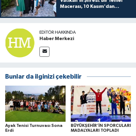
Vatikan'ın Şifresi: Bir Temel
Macerası, 10 Kasım'dan
itibaren sinemalarda seyirciyle
buluşuyo
EDITÖR HAKKINDA
Haber Merkezi
Bunlar da ilginizi çekebilir
Ayak Tenisi Turnuvası Sona
BÜYÜKŞEHİR’İN SPORCULARI
Erdi
MADALYALARI TOPLADI