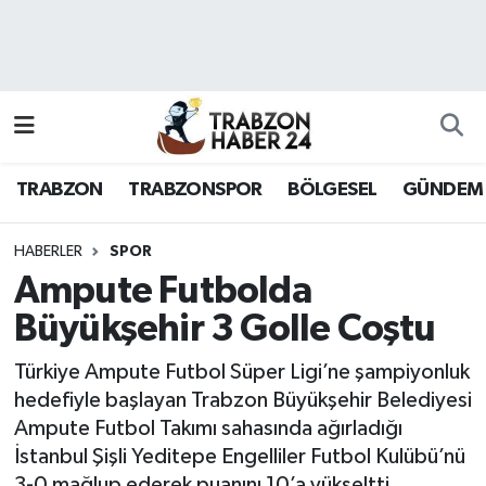
RESMÎ REKLAM
Nöbetçi Eczaneler
Hava Durumu
TRABZON
TRABZONSPOR
BÖLGESEL
GÜNDEM
Namaz Vakitleri
Trafik Durumu
HABERLER
SPOR
Ampute Futbolda
Süper Lig Puan Durumu ve Fikstür
Büyükşehir 3 Golle Coştu
Tüm Manşetler
Türkiye Ampute Futbol Süper Ligi’ne şampiyonluk
hedefiyle başlayan Trabzon Büyükşehir Belediyesi
Son Dakika Haberleri
Ampute Futbol Takımı sahasında ağırladığı
İstanbul Şişli Yeditepe Engelliler Futbol Kulübü’nü
Haber Arşivi
3-0 mağlup ederek puanını 10’a yükseltti.