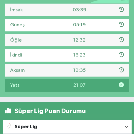
İmsak
03:39
Güneş
05:19
Öğle
12:32
İkindi
16:23
Akşam
19:35
Yatsı
21:07
Süper Lig Puan Durumu
Süper Lig