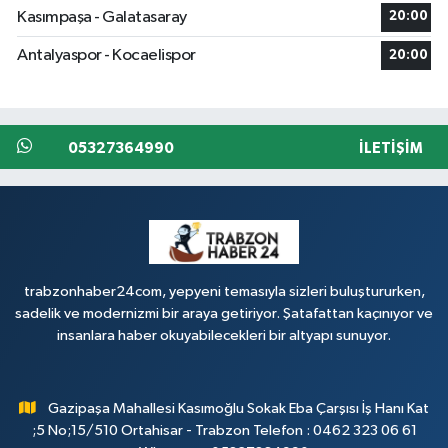
Kasımpaşa - Galatasaray
20:00
Antalyaspor - Kocaelispor
20:00
05327364990
İLETIŞIM
trabzonhaber24com, yepyeni temasıyla sizleri buluştururken,
sadelik ve modernizmi bir araya getiriyor. Şatafattan kaçınıyor ve
insanlara haber okuyabilecekleri bir altyapı sunuyor.
Gazipaşa Mahallesi Kasımoğlu Sokak Eba Çarşısı İş Hanı Kat
;5 No;15/510 Ortahisar - Trabzon Telefon : 0462 323 06 61