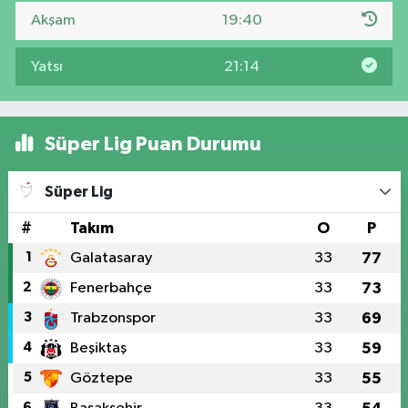
Akşam
19:40
Yatsı
21:14
Süper Lig Puan Durumu
Süper Lig
#
Takım
O
P
1
Galatasaray
33
77
2
Fenerbahçe
33
73
3
Trabzonspor
33
69
4
Beşiktaş
33
59
5
Göztepe
33
55
6