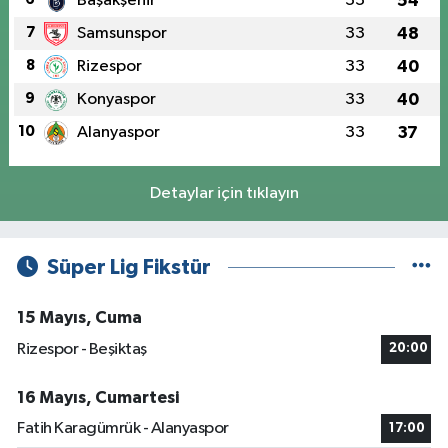
Başakşehir
33
54
7
Samsunspor
33
48
8
Rizespor
33
40
9
Konyaspor
33
40
10
Alanyaspor
33
37
Detaylar için tıklayın
Süper Lig Fikstür
15 Mayıs, Cuma
Rizespor - Beşiktaş
20:00
16 Mayıs, Cumartesi
Fatih Karagümrük - Alanyaspor
17:00