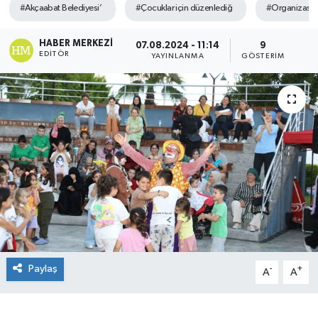
#Akçaabat Belediyesi’
#Çocuklar için düzenlediğ
#Organizasyo
HABER MERKEZI
07.08.2024 - 11:14
9
EDITÖR
YAYINLANMA
GÖSTERIM
Paylaş
-
+
A
A