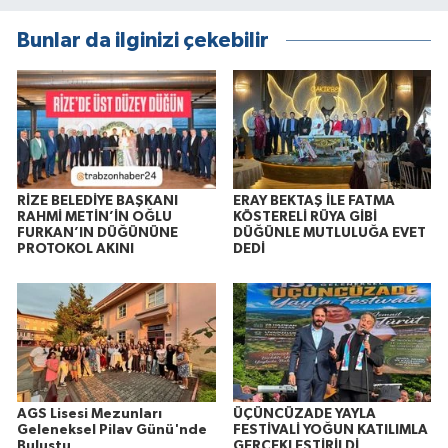
Bunlar da ilginizi çekebilir
RİZE BELEDİYE BAŞKANI
ERAY BEKTAŞ İLE FATMA
RAHMİ METİN’İN OĞLU
KÖSTERELİ RÜYA GİBİ
FURKAN’IN DÜĞÜNÜNE
DÜĞÜNLE MUTLULUĞA EVET
PROTOKOL AKINI
DEDİ
AGS Lisesi Mezunları
ÜÇÜNCÜZADE YAYLA
Geleneksel Pilav Günü'nde
FESTİVALİ YOĞUN KATILIMLA
Buluştu
GERÇEKLEŞTİRİLDİ