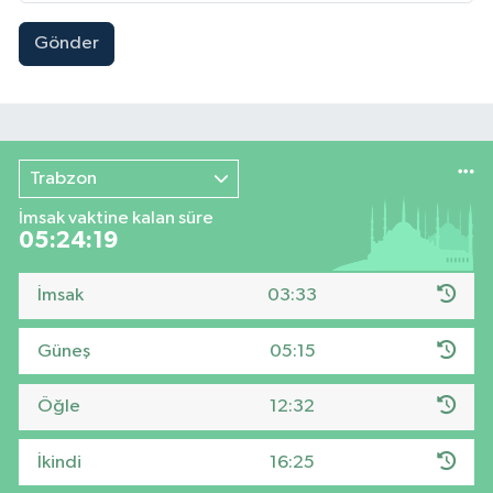
Gönder
Trabzon
İmsak vaktine kalan süre
05:24:18
İmsak
03:33
Güneş
05:15
Öğle
12:32
İkindi
16:25