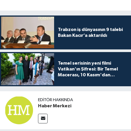
Trabzon iş dünyasının 9 talebi
Bakan Kacır’a aktarıldı
Temel serisinin yeni filmi
Vatikan'ın Şifresi: Bir Temel
Macerası, 10 Kasım'dan
itibaren sinemalarda seyirciyle
buluşuyo
EDITÖR HAKKINDA
Haber Merkezi