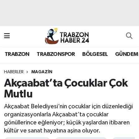
RESMÎ REKLAM
Nöbetçi Eczaneler
Hava Durumu
TRABZON
TRABZONSPOR
BÖLGESEL
GÜNDEM
Namaz Vakitleri
Trafik Durumu
HABERLER
MAGAZİN
Akçaabat’ta Çocuklar Çok
Süper Lig Puan Durumu ve Fikstür
Mutlu
Tüm Manşetler
Akçaabat Belediyesi’nin çocuklar için düzenlediği
organizasyonlarla Akçaabat’ta çocuklar
Son Dakika Haberleri
gönüllerince eğleniyor; küçük yaşlardan itibaren
kültür ve sanat hayatına aşina oluyor.
Haber Arşivi