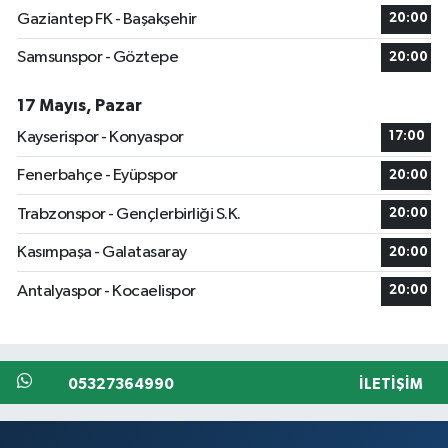
Gaziantep FK - Başakşehir
20:00
Samsunspor - Göztepe
20:00
17 Mayıs, Pazar
Kayserispor - Konyaspor
17:00
Fenerbahçe - Eyüpspor
20:00
Trabzonspor - Gençlerbirliği S.K.
20:00
Kasımpaşa - Galatasaray
20:00
Antalyaspor - Kocaelispor
20:00
05327364990
İLETIŞIM