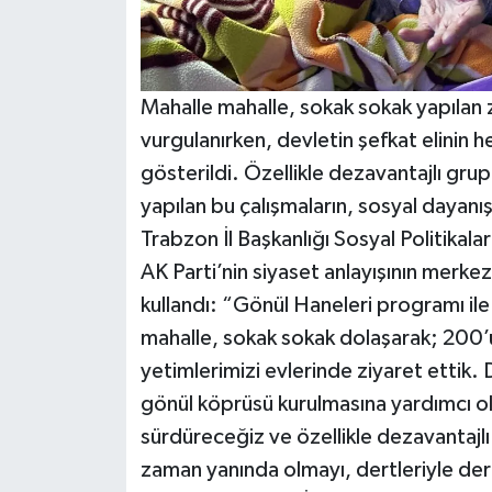
Mahalle mahalle, sokak sokak yapılan z
vurgulanırken, devletin şefkat elinin 
gösterildi. Özellikle dezavantajlı grup
yapılan bu çalışmaların, sosyal dayanı
Trabzon İl Başkanlığı Sosyal Politikal
AK Parti’nin siyaset anlayışının merkezi
kullandı: “Gönül Haneleri programı il
mahalle, sokak sokak dolaşarak; 200’ün 
yetimlerimizi evlerinde ziyaret ettik.
gönül köprüsü kurulmasına yardımcı ol
sürdüreceğiz ve özellikle dezavantajlı
zaman yanında olmayı, dertleriyle de