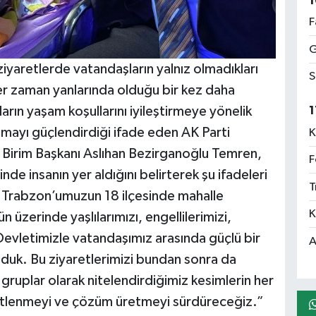
1
F
G
iyaretlerde vatandaşların yalnız olmadıkları
S
her zaman yanlarında olduğu bir kez daha
ların yaşam koşullarını iyileştirmeye yönelik
1
şmayı güçlendirdiği ifade eden AK Parti
K
ar Birim Başkanı Aslıhan Bezirganoğlu Temren,
F
nde insanın yer aldığını belirterek şu ifadeleri
T
e Trabzon’umuzun 18 ilçesinde mahalle
K
üzerinde yaşlılarımızı, engellilerimizi,
 Devletimizle vatandaşımız arasında güçlü bir
A
duk. Bu ziyaretlerimizi bundan sonra da
 gruplar olarak nitelendirdiğimiz kesimlerin her
rtlenmeyi ve çözüm üretmeyi sürdüreceğiz.”