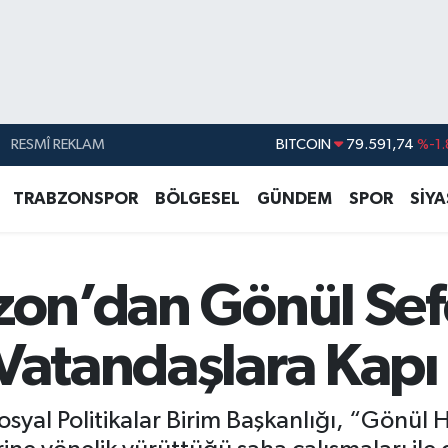
RESMÎ REKLAM
DOLAR
45,43620
%0.
EURO
53,38690
%0.
TRABZONSPOR
BÖLGESEL
GÜNDEM
SPOR
SİY
STERLİN
61,60380
%0.
G.ALTIN
6862,09000
%0.
zon’dan Gönül Sefe
BİST100
14.598,00
BITCOIN
79.591,74
%-1.
Vatandaşlara Kapı
osyal Politikalar Birim Başkanlığı, “Gönül 