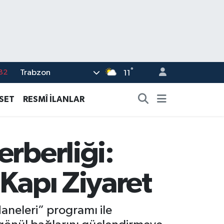
°
Trabzon
02
11
19
ASET
RESMÎ İLANLAR
18
19
rberliği:
%0
82
 Kapı Ziyaret
Haneleri” programı ile