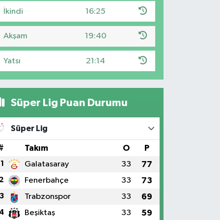
İkindi
16:25
Akşam
19:40
Yatsı
21:14
Süper Lig Puan Durumu
Süper Lig
#
Takım
O
P
1
Galatasaray
33
77
2
Fenerbahçe
33
73
3
Trabzonspor
33
69
4
Beşiktaş
33
59