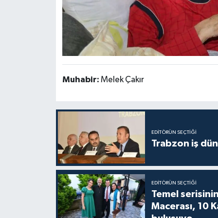
Muhabir:
Melek Çakır
EDITÖRÜN SEÇTIĞI
Trabzon iş düny
EDITÖRÜN SEÇTIĞI
Temel serisinin
Macerası, 10 K