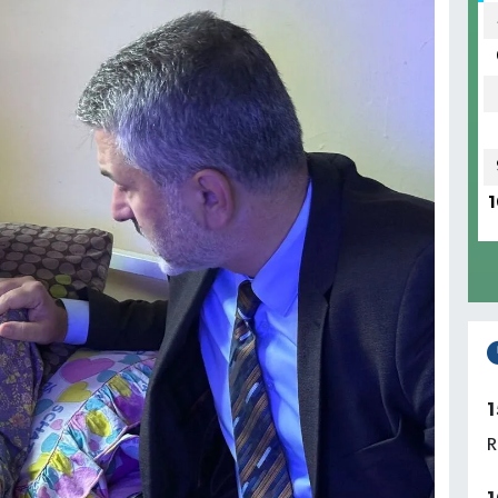
1
1
R