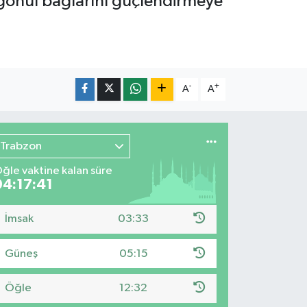
 gönül bağlarını güçlendirmeye
-
+
A
A
Trabzon
ğle vaktine kalan süre
04:17:40
İmsak
03:33
Güneş
05:15
Öğle
12:32