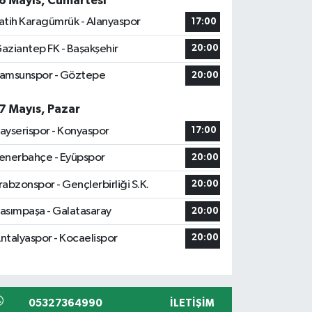
6 Mayıs, Cumartesi
atih Karagümrük - Alanyaspor
17:00
aziantep FK - Başakşehir
20:00
amsunspor - Göztepe
20:00
7 Mayıs, Pazar
ayserispor - Konyaspor
17:00
enerbahçe - Eyüpspor
20:00
rabzonspor - Gençlerbirliği S.K.
20:00
asımpaşa - Galatasaray
20:00
ntalyaspor - Kocaelispor
20:00
05327364990
İLETIŞIM