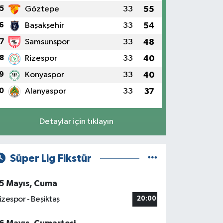
5
Göztepe
33
55
6
Başakşehir
33
54
7
Samsunspor
33
48
8
Rizespor
33
40
9
Konyaspor
33
40
0
Alanyaspor
33
37
Detaylar için tıklayın
Süper Lig Fikstür
5 Mayıs, Cuma
izespor - Beşiktaş
20:00