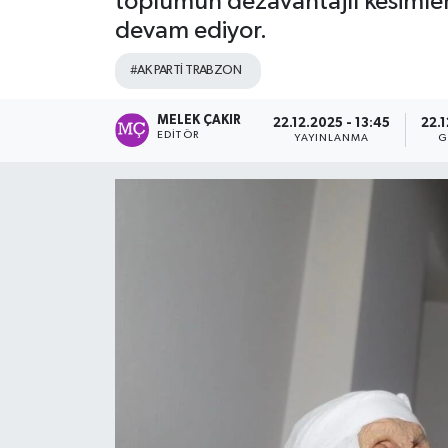
toplumun dezavantajlı kesimler
devam ediyor.
#AK PARTİ TRABZON
MELEK ÇAKIR
22.12.2025 - 13:45
22.1
EDITÖR
YAYINLANMA
G