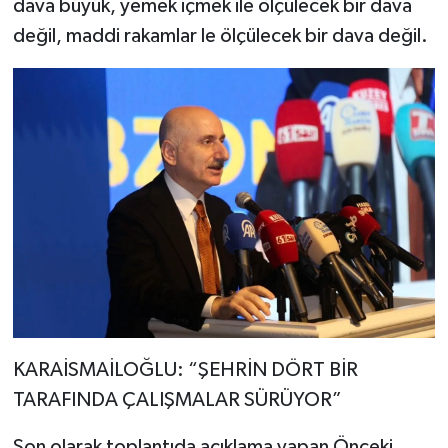
dava büyük, yemek içmek ile ölçülecek bir dava
değil, maddi rakamlar le ölçülecek bir dava değil.
KARAİSMAİLOĞLU: “ŞEHRİN DÖRT BİR
TARAFINDA ÇALIŞMALAR SÜRÜYOR”
Son olarak toplantıda açıklama yapan Önceki