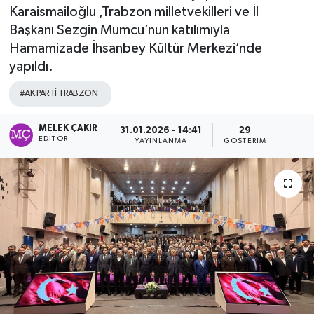
Karaismailoğlu ,Trabzon milletvekilleri ve İl
Başkanı Sezgin Mumcu’nun katılımıyla
Hamamizade İhsanbey Kültür Merkezi’nde
yapıldı.
#AK PARTİ TRABZON
MELEK ÇAKIR
31.01.2026 - 14:41
29
EDITÖR
YAYINLANMA
GÖSTERIM