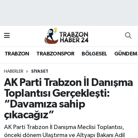
RESMÎ REKLAM
Nöbetçi Eczaneler
Hava Durumu
TRABZON
TRABZONSPOR
BÖLGESEL
GÜNDEM
Namaz Vakitleri
Trafik Durumu
HABERLER
SİYASET
AK Parti Trabzon İl Danışma
Süper Lig Puan Durumu ve Fikstür
Toplantısı Gerçekleşti:
“Davamıza sahip
Tüm Manşetler
çıkacağız”
Son Dakika Haberleri
AK Parti Trabzon İl Danışma Meclisi Toplantısı,
Haber Arşivi
önceki dönem Ulaştırma ve Altyapı Bakanı Adil