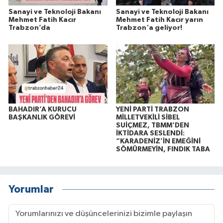
Sanayi ve Teknoloji Bakanı
Sanayi ve Teknoloji Bakanı
Mehmet Fatih Kacır
Mehmet Fatih Kacır yarın
Trabzon’da
Trabzon'a geliyor!
BAHADIR’A KURUCU
YENİ PARTİ TRABZON
BAŞKANLIK GÖREVİ
MİLLETVEKİLİ SİBEL
SUİÇMEZ, TBMM’DEN
İKTİDARA SESLENDİ:
“KARADENİZ’İN EMEĞİNİ
SÖMÜRMEYİN, FINDIK TABA
Yorumlar