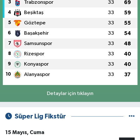
3
Trabzonspor
33
69
4
Beşiktaş
33
59
5
Göztepe
33
55
6
Başakşehir
33
54
7
Samsunspor
33
48
8
Rizespor
33
40
9
Konyaspor
33
40
10
Alanyaspor
33
37
Detaylar için tıklayın
Süper Lig Fikstür
15 Mayıs, Cuma