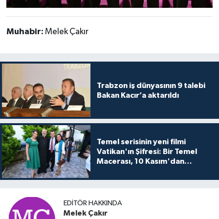
Muhabir:
Melek Çakır
Trabzon iş dünyasının 9 talebi
Bakan Kacır’a aktarıldı
Temel serisinin yeni filmi
Vatikan'ın Şifresi: Bir Temel
Macerası, 10 Kasım'dan
itibaren sinemalarda seyirciyle
buluşuyo
EDITÖR HAKKINDA
Melek Çakır