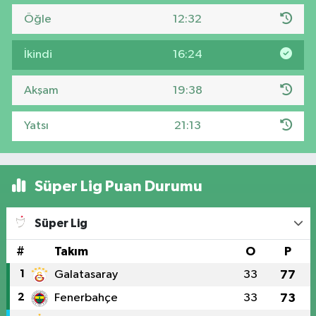
Öğle
12:32
İkindi
16:24
Akşam
19:38
Yatsı
21:13
Süper Lig Puan Durumu
Süper Lig
#
Takım
O
P
1
Galatasaray
33
77
2
Fenerbahçe
33
73