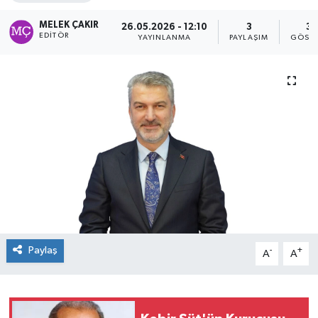
MELEK ÇAKIR
26.05.2026 - 12:10
3
34
EDITÖR
YAYINLANMA
PAYLAŞIM
GÖSTE
Paylaş
-
+
A
A