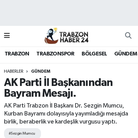
RESMÎ REKLAM
Nöbetçi Eczaneler
Hava Durumu
TRABZON
TRABZONSPOR
BÖLGESEL
GÜNDEM
Namaz Vakitleri
Trafik Durumu
HABERLER
GÜNDEM
AK Parti İl Başkanından
Süper Lig Puan Durumu ve Fikstür
Bayram Mesajı.
Tüm Manşetler
AK Parti Trabzon İl Başkanı Dr. Sezgin Mumcu,
Kurban Bayramı dolayısıyla yayımladığı mesajda
Son Dakika Haberleri
birlik, beraberlik ve kardeşlik vurgusu yaptı.
Haber Arşivi
#Sezgin Mumcu