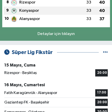
8
Rizespor
33
40
9
Konyaspor
33
40
10
Alanyaspor
33
37
Detaylar için tıklayın
Süper Lig Fikstür
15 Mayıs, Cuma
Rizespor - Beşiktaş
20:00
16 Mayıs, Cumartesi
Fatih Karagümrük - Alanyaspor
17:00
Gaziantep FK - Başakşehir
20:00
20:00