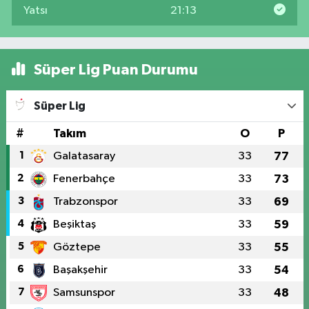
Yatsı
21:13
Süper Lig Puan Durumu
Süper Lig
#
Takım
O
P
1
Galatasaray
33
77
2
Fenerbahçe
33
73
3
Trabzonspor
33
69
4
Beşiktaş
33
59
5
Göztepe
33
55
6
Başakşehir
33
54
7
Samsunspor
33
48