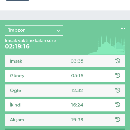
Trabzon
İmsak vaktine kalan süre
02:19:15
İmsak
03:35
Güneş
05:16
Öğle
12:32
İkindi
16:24
Akşam
19:38