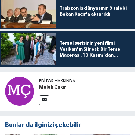
Trabzon iş dünyasının 9 talebi
Bakan Kacır’a aktarıldı
Temel serisinin yeni filmi
Vatikan'ın Şifresi: Bir Temel
Macerası, 10 Kasım'dan
itibaren sinemalarda seyirciyle
buluşuyo
EDITÖR HAKKINDA
Melek Çakır
Bunlar da ilginizi çekebilir