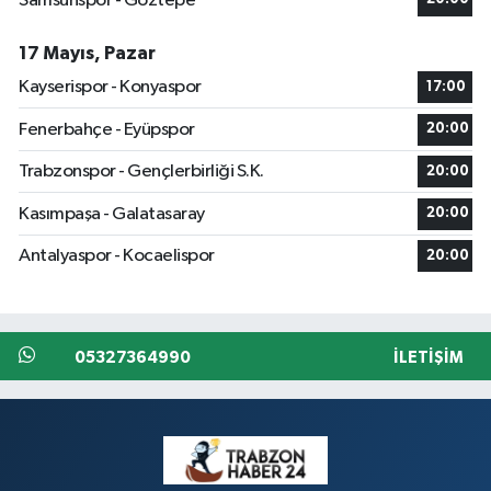
Samsunspor - Göztepe
17 Mayıs, Pazar
Kayserispor - Konyaspor
17:00
Fenerbahçe - Eyüpspor
20:00
Trabzonspor - Gençlerbirliği S.K.
20:00
Kasımpaşa - Galatasaray
20:00
Antalyaspor - Kocaelispor
20:00
05327364990
İLETIŞIM