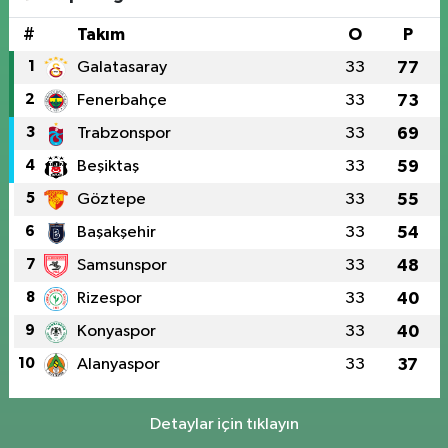
#
Takım
O
P
1
Galatasaray
33
77
2
Fenerbahçe
33
73
3
Trabzonspor
33
69
4
Beşiktaş
33
59
5
Göztepe
33
55
6
Başakşehir
33
54
7
Samsunspor
33
48
8
Rizespor
33
40
9
Konyaspor
33
40
10
Alanyaspor
33
37
Detaylar için tıklayın