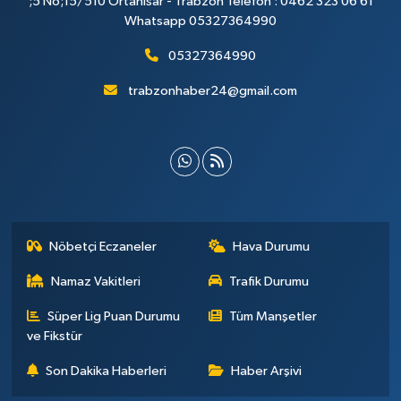
;5 No;15/510 Ortahisar - Trabzon Telefon : 0462 323 06 61
Whatsapp 05327364990
05327364990
trabzonhaber24@gmail.com
Nöbetçi Eczaneler
Hava Durumu
Namaz Vakitleri
Trafik Durumu
Süper Lig Puan Durumu
Tüm Manşetler
ve Fikstür
Son Dakika Haberleri
Haber Arşivi