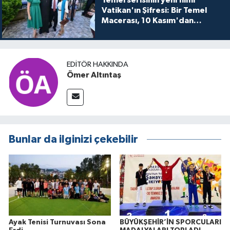
Vatikan'ın Şifresi: Bir Temel
Macerası, 10 Kasım'dan
itibaren sinemalarda seyirciyle
buluşuyo
EDITÖR HAKKINDA
Ömer Altıntaş
Bunlar da ilginizi çekebilir
Ayak Tenisi Turnuvası Sona
BÜYÜKŞEHİR’İN SPORCULARI