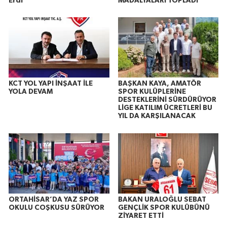
Erdi
MADALYALARI TOPLADI
KCT YOL YAPI İNŞAAT İLE
BAŞKAN KAYA, AMATÖR
YOLA DEVAM
SPOR KULÜPLERİNE
DESTEKLERİNİ SÜRDÜRÜYOR
LİGE KATILIM ÜCRETLERİ BU
YIL DA KARŞILANACAK
ORTAHİSAR’DA YAZ SPOR
BAKAN URALOĞLU SEBAT
OKULU COŞKUSU SÜRÜYOR
GENÇLİK SPOR KULÜBÜNÜ
ZİYARET ETTİ