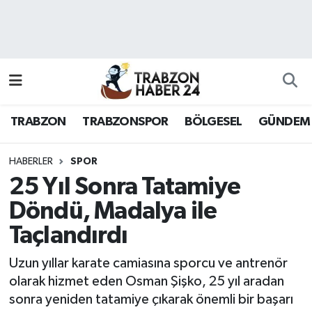
RESMÎ REKLAM
Nöbetçi Eczaneler
Hava Durumu
TRABZON
TRABZONSPOR
BÖLGESEL
GÜNDEM
Namaz Vakitleri
Trafik Durumu
HABERLER
SPOR
25 Yıl Sonra Tatamiye
Süper Lig Puan Durumu ve Fikstür
Döndü, Madalya ile
Taçlandırdı
Tüm Manşetler
Uzun yıllar karate camiasına sporcu ve antrenör
Son Dakika Haberleri
olarak hizmet eden Osman Şişko, 25 yıl aradan
sonra yeniden tatamiye çıkarak önemli bir başarı
Haber Arşivi