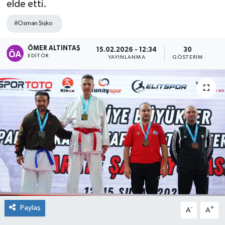
elde etti.
#Osman Şişko
ÖMER ALTINTAŞ
15.02.2026 - 12:34
30
EDITÖR
YAYINLANMA
GÖSTERIM
Paylaş
-
+
A
A