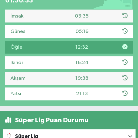
01:50:32
İmsak
03:35
Güneş
05:16
Öğle
12:32
İkindi
16:24
Akşam
19:38
Yatsı
21:13
Süper Lig Puan Durumu
Süper Lig