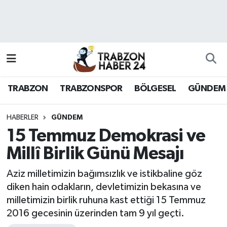
RESMÎ REKLAM
Nöbetçi Eczaneler
Hava Durumu
TRABZON
TRABZONSPOR
BÖLGESEL
GÜNDEM
Namaz Vakitleri
Trafik Durumu
HABERLER
GÜNDEM
15 Temmuz Demokrasi ve
Süper Lig Puan Durumu ve Fikstür
Millî Birlik Günü Mesajı
Tüm Manşetler
Aziz milletimizin bağımsızlık ve istikbaline göz
diken hain odakların, devletimizin bekasına ve
Son Dakika Haberleri
milletimizin birlik ruhuna kast ettiği 15 Temmuz
2016 gecesinin üzerinden tam 9 yıl geçti.
Haber Arşivi