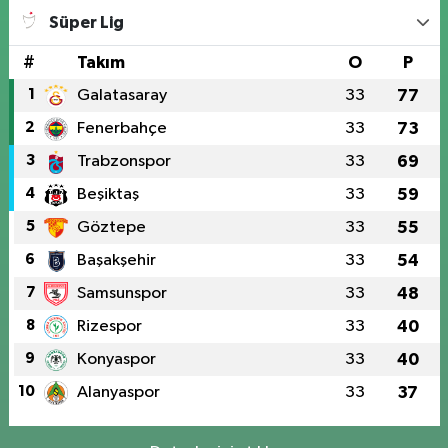
Süper Lig
#
Takım
O
P
1
Galatasaray
33
77
2
Fenerbahçe
33
73
3
Trabzonspor
33
69
4
Beşiktaş
33
59
5
Göztepe
33
55
6
Başakşehir
33
54
7
Samsunspor
33
48
8
Rizespor
33
40
9
Konyaspor
33
40
10
Alanyaspor
33
37