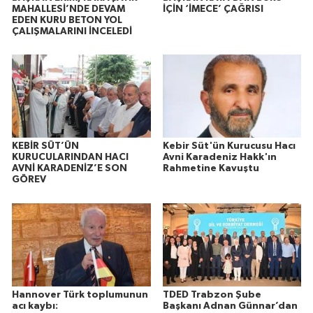
MAHALLESİ’NDE DEVAM
İÇİN ‘İMECE’ ÇAĞRISI
EDEN KURU BETON YOL
ÇALIŞMALARINI İNCELEDİ
KEBİR SÜT’ÜN
Kebir Süt'ün Kurucusu Hacı
KURUCULARINDAN HACI
Avni Karadeniz Hakk'ın
AVNİ KARADENİZ’E SON
Rahmetine Kavuştu
GÖREV
Hannover Türk toplumunun
TDED Trabzon Şube
acı kaybı:
Başkanı Adnan Günnar’dan