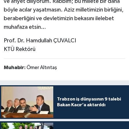
ve afiyet diliyorum. Rabbim; bu millete bir daha
böyle acılar yaşatmasın. Aziz milletimizin birliğini,
beraberliğini ve devletimizin bekasını ilelebet
muhafaza etsin…
Prof. Dr. Hamdullah ÇUVALCI
KTÜ Rektörü
Muhabir:
Ömer Altıntaş
Trabzon iş dünyasının 9 talebi
Bakan Kacır’a aktarıldı