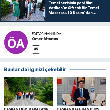
Temel serisinin yeni filmi
Vatikan'ın Şifresi: Bir Temel
Macerası, 10 Kasım'dan
itibaren sinemalarda seyirciyle
buluşuyo
EDITÖR HAKKINDA
Ömer Altıntaş
Bunlar da ilginizi çekebilir
BAŞKAN EKİM, KARAÇAYIR
BAŞKAN KAYA’DAN BURS