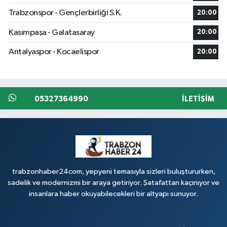
Trabzonspor - Gençlerbirliği S.K.
20:00
Kasımpaşa - Galatasaray
20:00
Antalyaspor - Kocaelispor
20:00
05327364990
İLETIŞIM
trabzonhaber24com, yepyeni temasıyla sizleri buluştururken,
sadelik ve modernizmi bir araya getiriyor. Şatafattan kaçınıyor ve
insanlara haber okuyabilecekleri bir altyapı sunuyor.