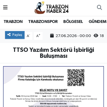
RESMÎ REKLAM
Nöbetçi Eczaneler
TRABZON
TRABZONSPOR
BÖLGESEL
GÜNDEM
Hava Durumu
Paylaş
-
+
27.06.2026 - 00:00
18
A
A
Namaz Vakitleri
TTSO Yazılım Sektörü İşbirliği
Trafik Durumu
Buluşması
Süper Lig Puan Durumu ve Fikstür
Tüm Manşetler
Son Dakika Haberleri
Haber Arşivi