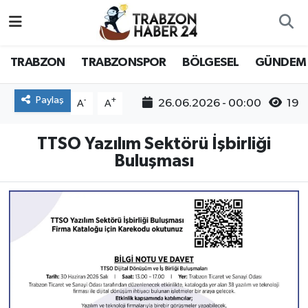
RESMÎ REKLAM
Nöbetçi Eczaneler
TRABZON
TRABZONSPOR
BÖLGESEL
GÜNDEM
Hava Durumu
Paylaş
-
+
26.06.2026 - 00:00
19
A
A
Namaz Vakitleri
TTSO Yazılım Sektörü İşbirliği
Trafik Durumu
Buluşması
Süper Lig Puan Durumu ve Fikstür
Tüm Manşetler
Son Dakika Haberleri
Haber Arşivi