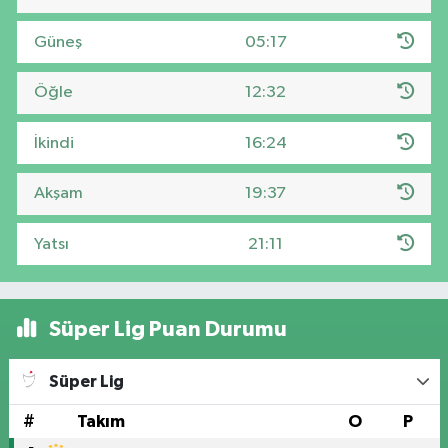
Güneş
05:17
Öğle
12:32
İkindi
16:24
Akşam
19:37
Yatsı
21:11
Süper Lig Puan Durumu
Süper Lig
#
Takım
O
P