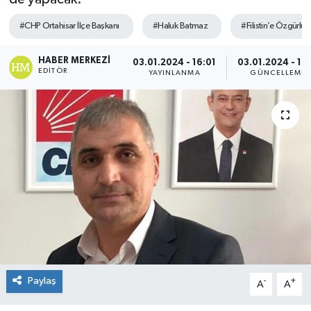
#CHP Ortahisar İlçe Başkanı
#Haluk Batmaz
#Filistin’e Özgürlük
HABER MERKEZI
03.01.2024 - 16:01
03.01.2024 - 16:
EDITÖR
YAYINLANMA
GÜNCELLEME
Paylaş
-
+
A
A