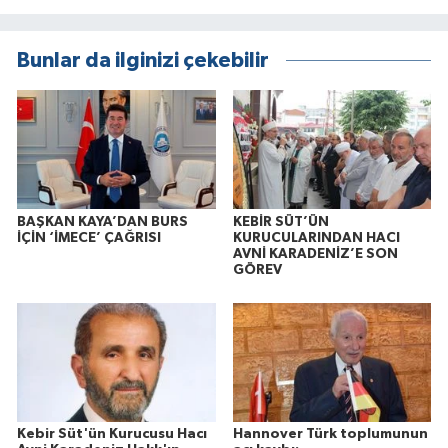
Bunlar da ilginizi çekebilir
BAŞKAN KAYA’DAN BURS
KEBİR SÜT’ÜN
İÇİN ‘İMECE’ ÇAĞRISI
KURUCULARINDAN HACI
AVNİ KARADENİZ’E SON
GÖREV
Kebir Süt'ün Kurucusu Hacı
Hannover Türk toplumunun