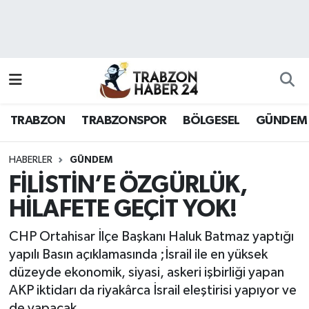
RESMÎ REKLAM
Nöbetçi Eczaneler
Hava Durumu
TRABZON
TRABZONSPOR
BÖLGESEL
GÜNDEM
Namaz Vakitleri
Trafik Durumu
HABERLER
GÜNDEM
FİLİSTİN’E ÖZGÜRLÜK,
Süper Lig Puan Durumu ve Fikstür
HİLAFETE GEÇİT YOK!
Tüm Manşetler
CHP Ortahisar İlçe Başkanı Haluk Batmaz yaptığı
yapılı Basın açıklamasında ;İsrail ile en yüksek
Son Dakika Haberleri
düzeyde ekonomik, siyasi, askeri işbirliği yapan
AKP iktidarı da riyakârca İsrail eleştirisi yapıyor ve
Haber Arşivi
de yapacak.