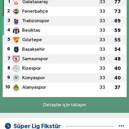
1
Galatasaray
33
77
2
Fenerbahçe
33
73
3
Trabzonspor
33
69
4
Beşiktaş
33
59
5
Göztepe
33
55
6
Başakşehir
33
54
7
Samsunspor
33
48
8
Rizespor
33
40
9
Konyaspor
33
40
10
Alanyaspor
33
37
Detaylar için tıklayın
Süper Lig Fikstür