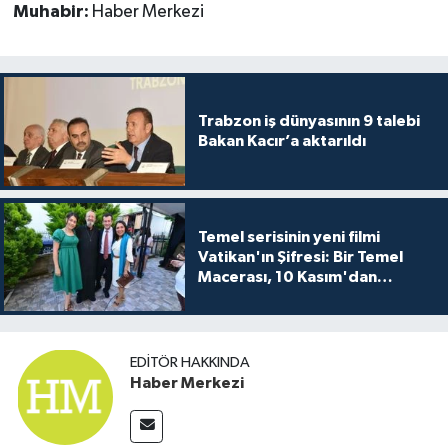
Muhabir:
Haber Merkezi
Trabzon iş dünyasının 9 talebi
Bakan Kacır’a aktarıldı
Temel serisinin yeni filmi
Vatikan'ın Şifresi: Bir Temel
Macerası, 10 Kasım'dan
itibaren sinemalarda seyirciyle
buluşuyo
EDITÖR HAKKINDA
Haber Merkezi