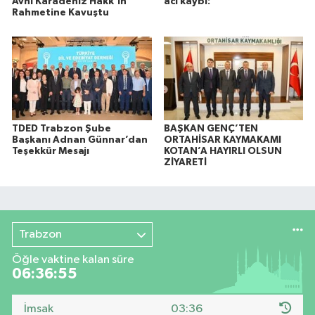
Avni Karadeniz Hakk'ın
acı kaybı:
Rahmetine Kavuştu
TDED Trabzon Şube
BAŞKAN GENÇ’TEN
Başkanı Adnan Günnar’dan
ORTAHİSAR KAYMAKAMI
Teşekkür Mesajı
KOTAN’A HAYIRLI OLSUN
ZİYARETİ
Trabzon
Öğle vaktine kalan süre
06:36:54
İmsak
03:36